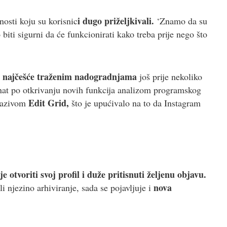
i dugo priželjkivali.
nosti koju su korisnic
‘Znamo da su
ti sigurni da će funkcionirati kako treba prije nego što
najčešće traženim nadogradnjama
još prije nekoliko
nat po otkrivanju novih funkcija analizom programskog
Edit Grid,
nazivom
što je upućivalo na to da Instagram
e otvoriti svoj profil i duže pritisnuti željenu objavu.
nova
i njezino arhiviranje, sada se pojavljuje i