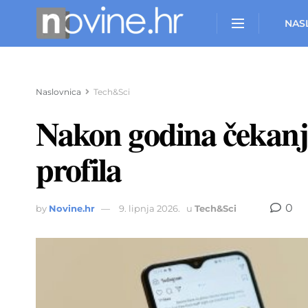
NAS
Naslovnica
Tech&Sci
Nakon godina čekanj
profila
0
by
Novine.hr
9. lipnja 2026.
u
Tech&Sci