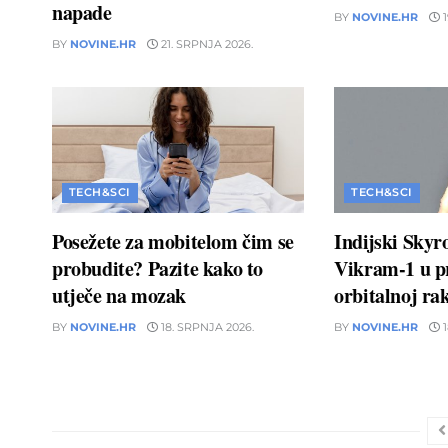
napade
BY
NOVINE.HR
1
BY
NOVINE.HR
21. SRPNJA 2026.
TECH&SCI
TECH&SCI
Posežete za mobitelom čim se
Indijski Skyr
probudite? Pazite kako to
Vikram-1 u pr
utječe na mozak
orbitalnoj rak
BY
NOVINE.HR
18. SRPNJA 2026.
BY
NOVINE.HR
1