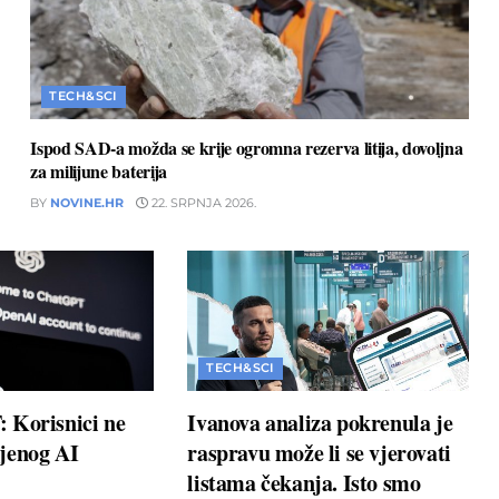
TECH&SCI
Ispod SAD-a možda se krije ogromna rezerva litija, dovoljna
za milijune baterija
BY
NOVINE.HR
22. SRPNJA 2026.
TECH&SCI
 Korisnici ne
Ivanova analiza pokrenula je
jenog AI
raspravu može li se vjerovati
listama čekanja. Isto smo