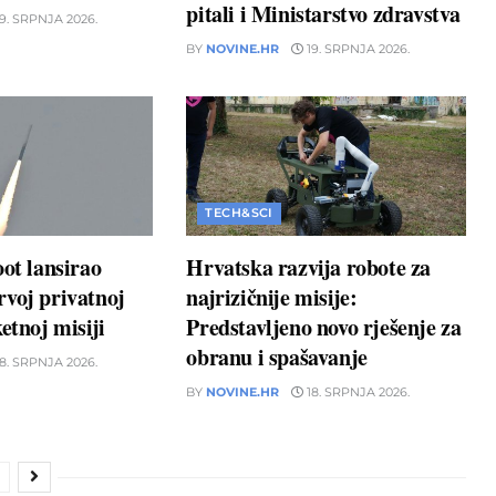
pitali i Ministarstvo zdravstva
9. SRPNJA 2026.
BY
NOVINE.HR
19. SRPNJA 2026.
TECH&SCI
oot lansirao
Hrvatska razvija robote za
voj privatnoj
najrizičnije misije:
etnoj misiji
Predstavljeno novo rješenje za
obranu i spašavanje
8. SRPNJA 2026.
BY
NOVINE.HR
18. SRPNJA 2026.