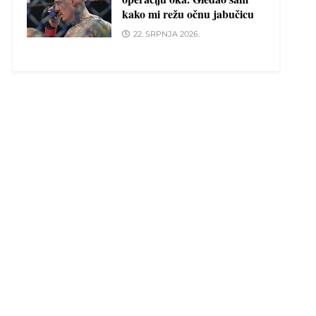
kako mi režu očnu jabučicu
22. SRPNJA 2026.