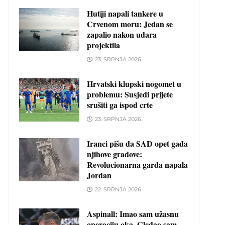
Hutiji napali tankere u
Crvenom moru: Jedan se
zapalio nakon udara
projektila
23. SRPNJA 2026.
Hrvatski klupski nogomet u
problemu: Susjedi prijete
srušiti ga ispod crte
23. SRPNJA 2026.
Iranci pišu da SAD opet gađa
njihove gradove:
Revolucionarna garda napala
Jordan
22. SRPNJA 2026.
Aspinall: Imao sam užasnu
operaciju oka. Gledao sam