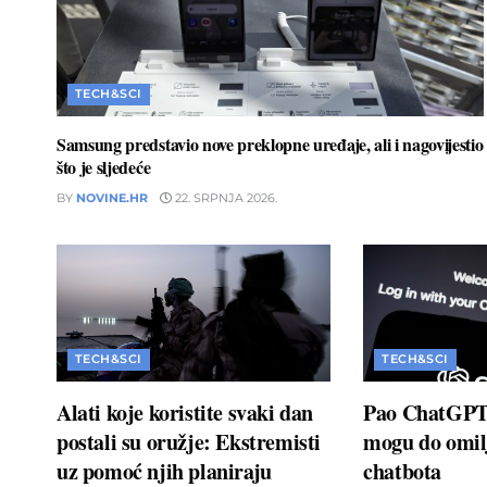
TECH&SCI
Samsung predstavio nove preklopne uređaje, ali i nagovijestio
što je sljedeće
BY
NOVINE.HR
22. SRPNJA 2026.
TECH&SCI
TECH&SCI
Alati koje koristite svaki dan
Pao ChatGPT:
postali su oružje: Ekstremisti
mogu do omil
uz pomoć njih planiraju
chatbota