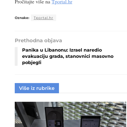
Pročitajte više na
Tportal.hr
Oznake:
Tportal.hr
Prethodna objava
Panika u Libanonu: Izrael naredio
evakuaciju grada, stanovnici masovno
pobjegli
Više iz rubrike