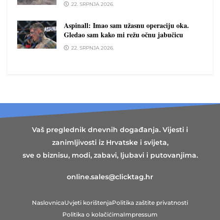
22. SRPNJA 2026.
Aspinall: Imao sam užasnu operaciju oka.
Gledao sam kako mi režu očnu jabučicu
22. SRPNJA 2026.
Vaš preglednik dnevnih događanja. Vijesti i
zanimljivosti iz Hrvatske i svijeta,
sve o biznisu, modi, zabavi, ljubavi i putovanjima.
online.sales@clicktag.hr
Naslovnica
Uvjeti korištenja
Politika zaštite privatnosti
Politika o kolačićima
Impressum