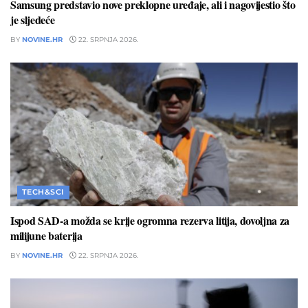
Samsung predstavio nove preklopne uređaje, ali i nagovijestio što
je sljedeće
BY
NOVINE.HR
22. SRPNJA 2026.
TECH&SCI
Ispod SAD-a možda se krije ogromna rezerva litija, dovoljna za
milijune baterija
BY
NOVINE.HR
22. SRPNJA 2026.