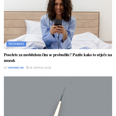
TECH&SCI
Posežete za mobitelom čim se probudite? Pazite kako to utječe na
mozak
BY
NOVINE.HR
18. SRPNJA 2026.