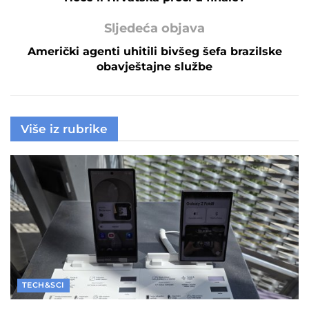
Sljedeća objava
Američki agenti uhitili bivšeg šefa brazilske
obavještajne službe
Više iz rubrike
TECH&SCI