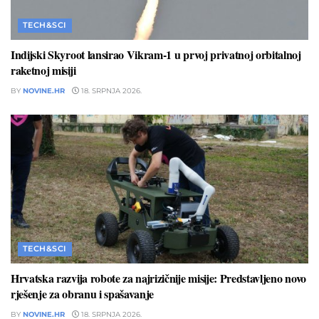
TECH&SCI
Indijski Skyroot lansirao Vikram-1 u prvoj privatnoj orbitalnoj
raketnoj misiji
BY
NOVINE.HR
18. SRPNJA 2026.
TECH&SCI
Hrvatska razvija robote za najrizičnije misije: Predstavljeno novo
rješenje za obranu i spašavanje
BY
NOVINE.HR
18. SRPNJA 2026.