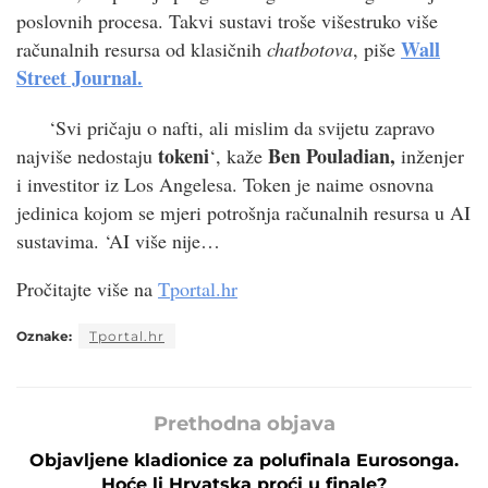
poslovnih procesa. Takvi sustavi troše višestruko više
Wall
računalnih resursa od klasičnih
chatbotova
, piše
Street Journal.
‘Svi pričaju o nafti, ali mislim da svijetu zapravo
tokeni
Ben Pouladian,
najviše nedostaju
‘, kaže
inženjer
i investitor iz Los Angelesa. Token je naime osnovna
jedinica kojom se mjeri potrošnja računalnih resursa u AI
sustavima. ‘AI više nije…
Pročitajte više na
Tportal.hr
Oznake:
Tportal.hr
Prethodna objava
Objavljene kladionice za polufinala Eurosonga.
Hoće li Hrvatska proći u finale?