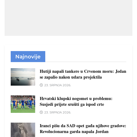
Najnovije
Hutiji napali tankere u Crvenom moru: Jedan
se zapalio nakon udara projektila
23. SRPNJA 2026.
Hrvatski klupski nogomet u problemu:
Susjedi prijete srušiti ga ispod crte
23. SRPNJA 2026.
Iranci pišu da SAD opet gađa njihove gradove:
Revolucionarna garda napala Jordan