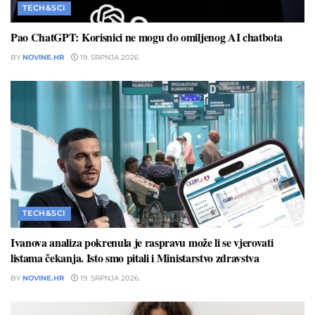
TECH&SCI
Pao ChatGPT: Korisnici ne mogu do omiljenog AI chatbota
BY
NOVINE.HR
19. SRPNJA 2026.
TECH&SCI
Ivanova analiza pokrenula je raspravu može li se vjerovati
listama čekanja. Isto smo pitali i Ministarstvo zdravstva
BY
NOVINE.HR
19. SRPNJA 2026.