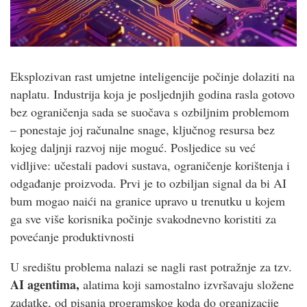
Eksplozivan rast umjetne inteligencije počinje dolaziti na
naplatu. Industrija koja je posljednjih godina rasla gotovo
bez ograničenja sada se suočava s ozbiljnim problemom
– ponestaje joj računalne snage, ključnog resursa bez
kojeg daljnji razvoj nije moguć. Posljedice su već
vidljive: učestali padovi sustava, ograničenje korištenja i
odgađanje proizvoda. Prvi je to ozbiljan signal da bi AI
bum mogao naići na granice upravo u trenutku u kojem
ga sve više korisnika počinje svakodnevno koristiti za
povećanje produktivnosti
U središtu problema nalazi se nagli rast potražnje za tzv.
AI agentima,
alatima koji samostalno izvršavaju složene
zadatke, od pisanja programskog koda do organizacije