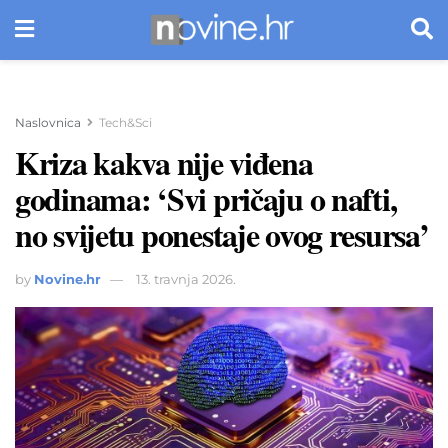
Naslovnica
Tech&Sci
Kriza kakva nije viđena
godinama: ‘Svi pričaju o nafti,
no svijetu ponestaje ovog resursa’
by
Novine.hr
13. travnja 2026.