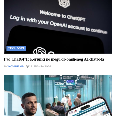
TECH&SCI
Pao ChatGPT: Korisnici ne mogu do omiljenog AI chatbota
BY
NOVINE.HR
19. SRPNJA 2026.