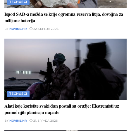
TECH&SCI
Ispod SAD-a možda se krije ogromna rezerva litija, dovoljna za
milijune baterija
BY
NOVINE.HR
22. SRPNJA 2026.
TECH&SCI
Alati koje koristite svaki dan postali su oružje: Ekstremisti uz
pomoć njih planiraju napade
BY
NOVINE.HR
21. SRPNJA 2026.