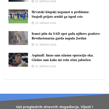
23. SRPNJA 2026.
Hrvatski klupski nogomet u problemu:
Susjedi prijete srušiti ga ispod crte
23. SRPNJA 2026.
Iranci pišu da SAD opet gađa njihove gradove:
Revolucionarna garda napala Jordan
22. SRPNJA 2026.
Aspinall: Imao sam užasnu operaciju oka.
Gledao sam kako mi režu očnu jabučicu
22. SRPNJA 2026.
Vaš preglednik dnevnih događanja. Vijesti i