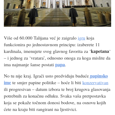
Više od 60.000 Talijana već je zaigralo
igru
koja
funkcionira po jednostavnom principu: izaberete 11
kapetana
kardinala, imenujete svog glavnog favorita za ‘
‘
– i jednog za ‘vratara’, odnosno onoga za koga mislite da
papa
ima najmanje šanse postati
.
papinsko
No tu nije kraj. Igrači usto predviđaju buduće
ime
te smjer papine politike – hoće li biti
konzervativan
ili progresivan – datum izbora te broj krugova glasovanja
potrebnih za konačnu odluku. Svaka vaša pretpostavka
koja se pokaže točnom donosi bodove, na osnovu kojih
ćete na kraju biti rangirani na ljestivici.