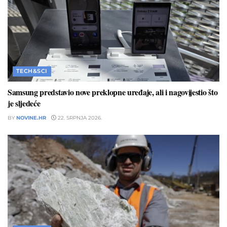
TECH&SCI
Samsung predstavio nove preklopne uređaje, ali i nagovijestio što
je sljedeće
BY
NOVINE.HR
22. SRPNJA 2026.