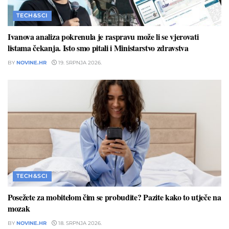
TECH&SCI
Ivanova analiza pokrenula je raspravu može li se vjerovati
listama čekanja. Isto smo pitali i Ministarstvo zdravstva
BY
NOVINE.HR
19. SRPNJA 2026.
TECH&SCI
Posežete za mobitelom čim se probudite? Pazite kako to utječe na
mozak
BY
NOVINE.HR
18. SRPNJA 2026.