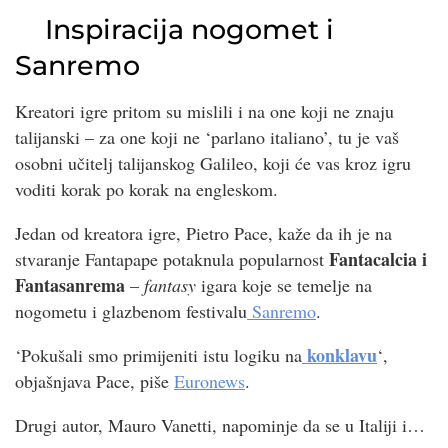
Inspiracija nogomet i
Sanremo
Kreatori igre pritom su mislili i na one koji ne znaju
talijanski – za one koji ne ‘parlano italiano’, tu je vaš
osobni učitelj talijanskog Galileo, koji će vas kroz igru
voditi korak po korak na engleskom.
Jedan od kreatora igre, Pietro Pace, kaže da ih je na
Fantacalcia i
stvaranje Fantapape potaknula popularnost
Fantasanrema
–
fantasy
igara koje se temelje na
nogometu i glazbenom festivalu
Sanremo
.
konklav
u
‘Pokušali smo primijeniti istu logiku na
‘,
objašnjava Pace, piše
Euronews
.
Drugi autor, Mauro Vanetti, napominje da se u Italiji i…