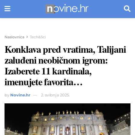
Naslovnica
Tech&Sci
Konklava pred vratima, Talijani
zaluđeni neobičnom igrom:
Izaberete 11 kardinala,
imenujete favorita…
by
Novine.hr
2. svibnja 2025.