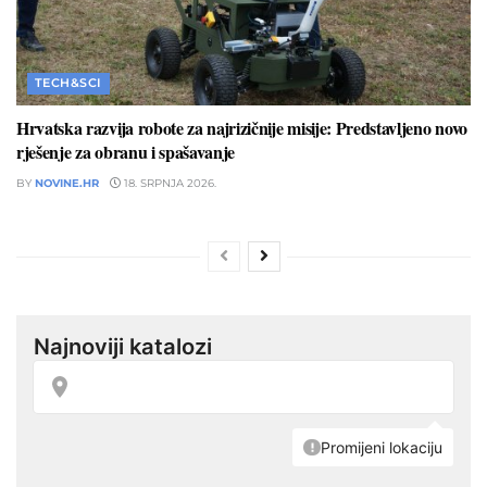
TECH&SCI
Hrvatska razvija robote za najrizičnije misije: Predstavljeno novo
rješenje za obranu i spašavanje
BY
NOVINE.HR
18. SRPNJA 2026.