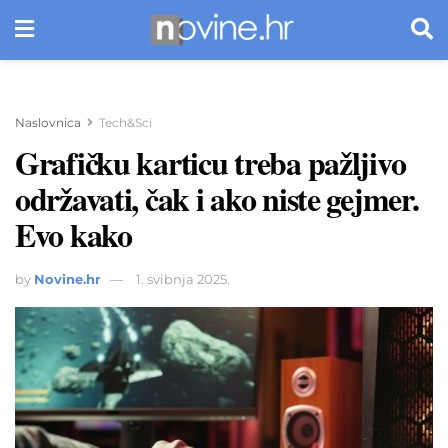
Naslovnica
Tech&Sci
Grafičku karticu treba pažljivo
održavati, čak i ako niste gejmer.
Evo kako
by
Novine.hr
1. svibnja 2025.