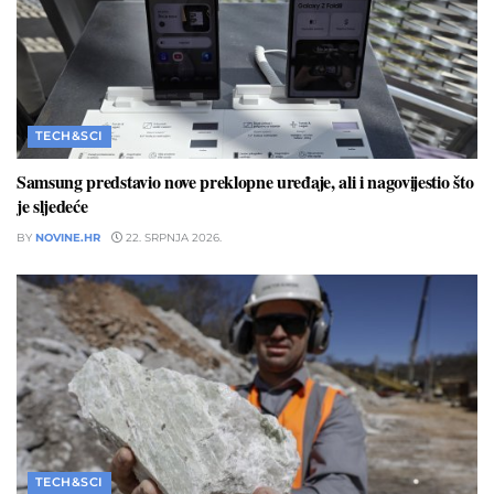
TECH&SCI
Samsung predstavio nove preklopne uređaje, ali i nagovijestio što
je sljedeće
BY
NOVINE.HR
22. SRPNJA 2026.
TECH&SCI