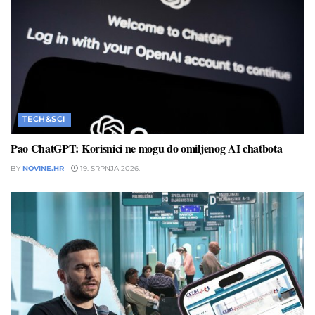
TECH&SCI
Pao ChatGPT: Korisnici ne mogu do omiljenog AI chatbota
BY
NOVINE.HR
19. SRPNJA 2026.