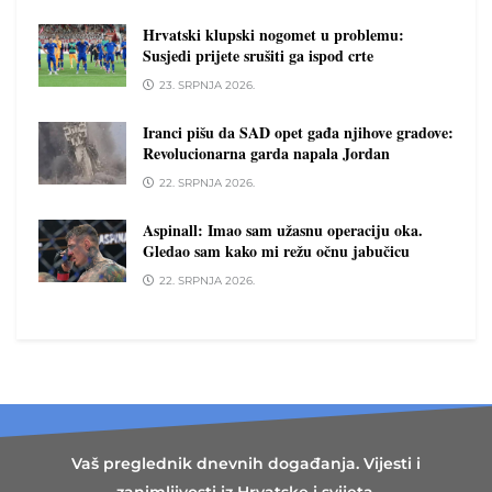
Hrvatski klupski nogomet u problemu:
Susjedi prijete srušiti ga ispod crte
23. SRPNJA 2026.
Iranci pišu da SAD opet gađa njihove gradove:
Revolucionarna garda napala Jordan
22. SRPNJA 2026.
Aspinall: Imao sam užasnu operaciju oka.
Gledao sam kako mi režu očnu jabučicu
22. SRPNJA 2026.
Vaš preglednik dnevnih događanja. Vijesti i