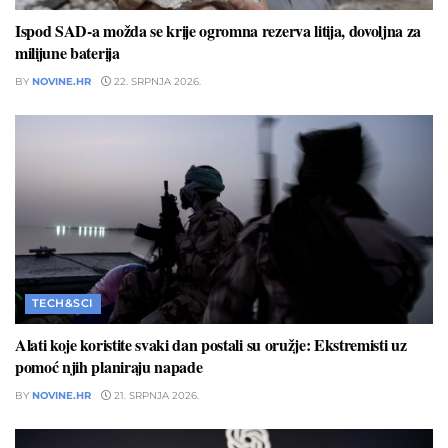
Ispod SAD-a možda se krije ogromna rezerva litija, dovoljna za
milijune baterija
BY
NOVINE.HR
22. SRPNJA 2026.
TECH&SCI
Alati koje koristite svaki dan postali su oružje: Ekstremisti uz
pomoć njih planiraju napade
BY
NOVINE.HR
21. SRPNJA 2026.