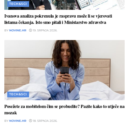
TECH&SCI
Ivanova analiza pokrenula je raspravu može li se vjerovati
listama čekanja. Isto smo pitali i Ministarstvo zdravstva
BY
NOVINE.HR
19. SRPNJA 2026.
TECH&SCI
Posežete za mobitelom čim se probudite? Pazite kako to utječe na
mozak
BY
NOVINE.HR
18. SRPNJA 2026.