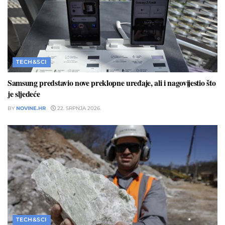
TECH&SCI
Samsung predstavio nove preklopne uređaje, ali i nagovijestio što
je sljedeće
BY
NOVINE.HR
22. SRPNJA 2026.
TECH&SCI