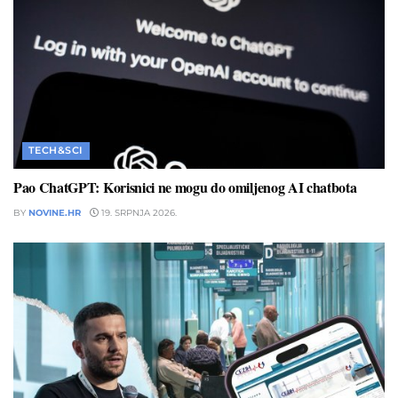
TECH&SCI
Pao ChatGPT: Korisnici ne mogu do omiljenog AI chatbota
BY
NOVINE.HR
19. SRPNJA 2026.