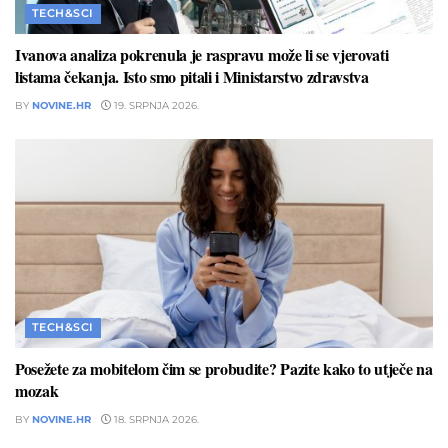
TECH&SCI
Ivanova analiza pokrenula je raspravu može li se vjerovati
listama čekanja. Isto smo pitali i Ministarstvo zdravstva
BY
NOVINE.HR
19. SRPNJA 2026.
TECH&SCI
Posežete za mobitelom čim se probudite? Pazite kako to utječe na
mozak
BY
NOVINE.HR
18. SRPNJA 2026.