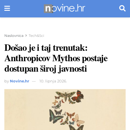
Naslovnica
Tech&Sci
Došao je i taj trenutak:
Anthropicov Mythos postaje
dostupan široj javnosti
by
Novine.hr
10. lipnja 2026.