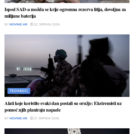
Ispod SAD-a možda se krije ogromna rezerva litija, dovoljna za
milijune baterija
BY
NOVINE.HR
22. SRPNJA 2026.
TECH&SCI
Alati koje koristite svaki dan postali su oružje: Ekstremisti uz
pomoć njih planiraju napade
BY
NOVINE.HR
21. SRPNJA 2026.