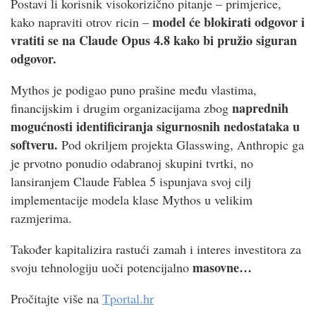
Postavi li korisnik visokorizično pitanje – primjerice,
model će blokirati odgovor i
kako napraviti otrov ricin –
vratiti se na Claude Opus 4.8 kako bi pružio siguran
odgovor.
Mythos je podigao puno prašine među vlastima,
naprednih
financijskim i drugim organizacijama zbog
mogućnosti identificiranja sigurnosnih nedostataka u
softveru.
Pod okriljem projekta Glasswing, Anthropic ga
je prvotno ponudio odabranoj skupini tvrtki, no
lansiranjem Claude Fablea 5 ispunjava svoj cilj
implementacije modela klase Mythos u velikim
razmjerima.
Također kapitalizira rastući zamah i interes investitora za
masovne…
svoju tehnologiju uoči potencijalno
Pročitajte više na
Tportal.hr