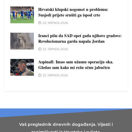
Hrvatski klupski nogomet u problemu:
Susjedi prijete srušiti ga ispod crte
23. SRPNJA 2026.
Iranci pišu da SAD opet gađa njihove gradove:
Revolucionarna garda napala Jordan
22. SRPNJA 2026.
Aspinall: Imao sam užasnu operaciju oka.
Gledao sam kako mi režu očnu jabučicu
22. SRPNJA 2026.
Vaš preglednik dnevnih događanja. Vijesti i
zanimljivosti iz Hrvatske i svijeta,