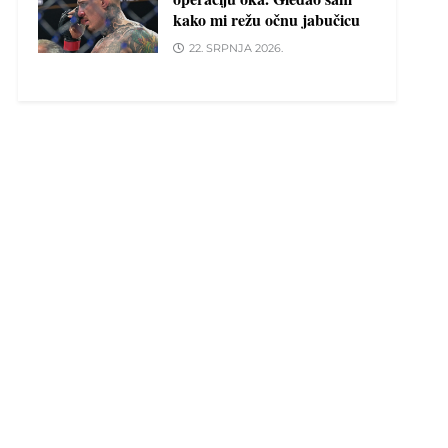
kako mi režu očnu jabučicu
22. SRPNJA 2026.