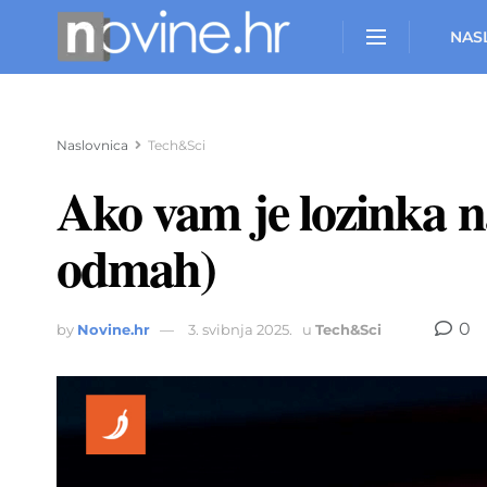
NAS
Naslovnica
Tech&Sci
Ako vam je lozinka na
odmah)
0
by
Novine.hr
3. svibnja 2025.
u
Tech&Sci