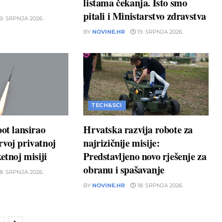
listama čekanja. Isto smo
pitali i Ministarstvo zdravstva
9. SRPNJA 2026.
BY
NOVINE.HR
19. SRPNJA 2026.
TECH&SCI
oot lansirao
Hrvatska razvija robote za
voj privatnoj
najrizičnije misije:
etnoj misiji
Predstavljeno novo rješenje za
obranu i spašavanje
8. SRPNJA 2026.
BY
NOVINE.HR
18. SRPNJA 2026.