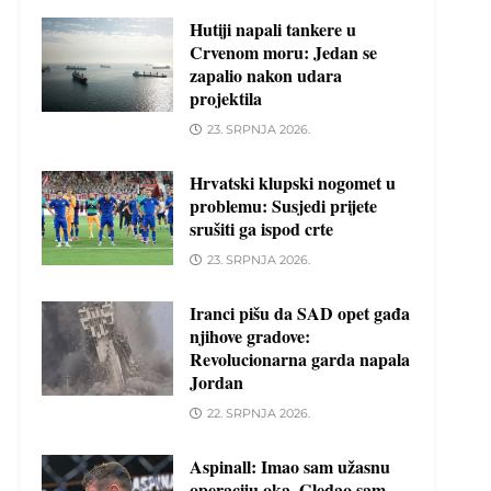
Hutiji napali tankere u
Crvenom moru: Jedan se
zapalio nakon udara
projektila
23. SRPNJA 2026.
Hrvatski klupski nogomet u
problemu: Susjedi prijete
srušiti ga ispod crte
23. SRPNJA 2026.
Iranci pišu da SAD opet gađa
njihove gradove:
Revolucionarna garda napala
Jordan
22. SRPNJA 2026.
Aspinall: Imao sam užasnu
operaciju oka. Gledao sam