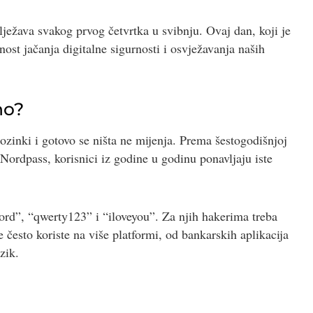
ilježava svakog prvog četvrtka u svibnju. Ovaj dan, koji je
nost jačanja digitalne sigurnosti i osvježavanja naših
no?
ozinki i gotovo se ništa ne mijenja. Prema šestogodišnjoj
 Nordpass, korisnici iz godine u godinu ponavljaju iste
rd”, “qwerty123” i “iloveyou”. Za njih hakerima treba
 često koriste na više platformi, od bankarskih aplikacija
zik.