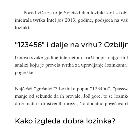
Povod više za to je Svjetski dan lozinki koji se ob
inicirala tvrtka Intel još 2013. godine, podsjeća na važ
lozinki.
“123456” i dalje na vrhu? Ozbilj
Gotovo svake godine internetom kruži popis najgorih l
analizi koju je provela tvrtka za upravljanje lozinkama
pogreške.
Najčešći “grešnici”? Lozinke poput “123456”, “passwo
manje od sekunde da ih provale. Još gore, te se lozinke
do e-maila i društvenih mreža, što dodatno povećava ri
Kako izgleda dobra lozinka?