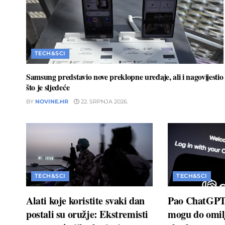
TECH&SCI
Samsung predstavio nove preklopne uređaje, ali i nagovijestio
što je sljedeće
BY
NOVINE.HR
22. SRPNJA 2026.
TECH&SCI
TECH&SCI
Alati koje koristite svaki dan
Pao ChatGPT:
postali su oružje: Ekstremisti
mogu do omil