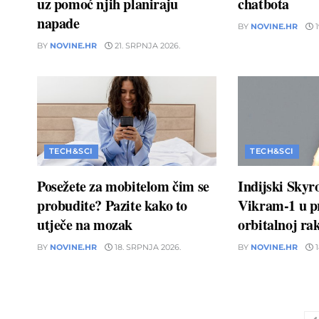
uz pomoć njih planiraju
chatbota
napade
BY
NOVINE.HR
1
BY
NOVINE.HR
21. SRPNJA 2026.
TECH&SCI
TECH&SCI
Posežete za mobitelom čim se
Indijski Skyr
probudite? Pazite kako to
Vikram-1 u pr
utječe na mozak
orbitalnoj rak
BY
NOVINE.HR
18. SRPNJA 2026.
BY
NOVINE.HR
1