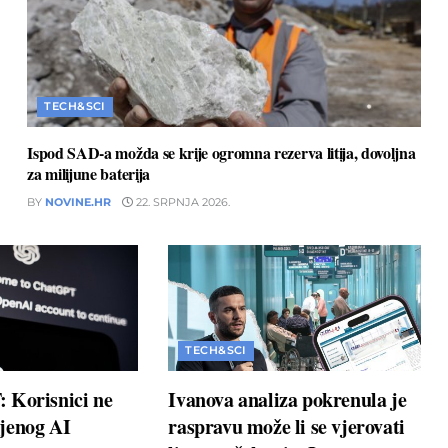
TECH&SCI
Ispod SAD-a možda se krije ogromna rezerva litija, dovoljna
za milijune baterija
BY
NOVINE.HR
22. SRPNJA 2026.
TECH&SCI
 Korisnici ne
Ivanova analiza pokrenula je
jenog AI
raspravu može li se vjerovati