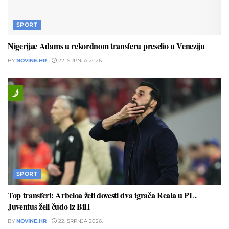
SPORT
Nigerijac Adams u rekordnom transferu preselio u Veneziju
BY
NOVINE.HR
22. SRPNJA 2026.
SPORT
Top transferi: Arbeloa želi dovesti dva igrača Reala u PL.
Juventus želi čudo iz BiH
BY
NOVINE.HR
22. SRPNJA 2026.