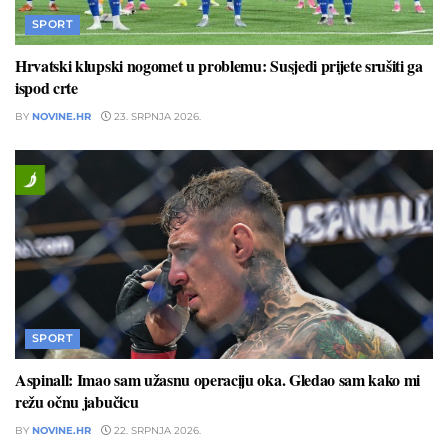
SPORT
Hrvatski klupski nogomet u problemu: Susjedi prijete srušiti ga
ispod crte
BY
NOVINE.HR
23. SRPNJA 2026.
SPORT
Aspinall: Imao sam užasnu operaciju oka. Gledao sam kako mi
režu očnu jabučicu
BY
NOVINE.HR
22. SRPNJA 2026.