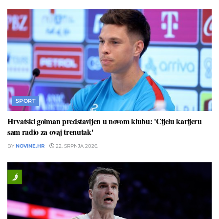
SPORT
Hrvatski golman predstavljen u novom klubu: 'Cijelu karijeru
sam radio za ovaj trenutak'
BY
NOVINE.HR
22. SRPNJA 2026.