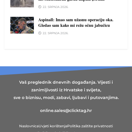
22. SRPNJA 2026.
Aspinall: Imao sam užasnu operaciju oka.
Gledao sam kako mi režu očnu jabučicu
22. SRPNJA 2026.
Vaš preglednik dnevnih događanja. Vijesti i
zanimljivosti iz Hrvatske i svijeta,
sve o biznisu, modi, zabavi, ljubavi i putovanjima.
online.sales@clicktag.hr
Naslovnica
Uvjeti korištenja
Politika zaštite privatnosti