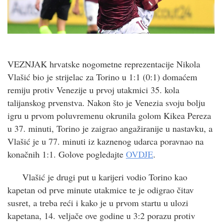
VEZNJAK hrvatske nogometne reprezentacije Nikola
Vlašić bio je strijelac za Torino u 1:1 (0:1) domaćem
remiju protiv Venezije u prvoj utakmici 35. kola
talijanskog prvenstva. Nakon što je Venezia svoju bolju
igru u prvom poluvremenu okrunila golom Kikea Pereza
u 37. minuti, Torino je zaigrao angažiranije u nastavku, a
Vlašić je u 77. minuti iz kaznenog udarca poravnao na
konačnih 1:1. Golove pogledajte
OVDJE
.
Vlašić je drugi put u karijeri vodio Torino kao
kapetan od prve minute utakmice te je odigrao čitav
susret, a treba reći i kako je u prvom startu u ulozi
kapetana, 14. veljače ove godine u 3:2 porazu protiv