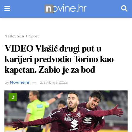
Naslovnica
Sport
VIDEO Vlašić drugi put u
karijeri predvodio Torino kao
kapetan. Zabio je za bod
by
Novine.hr
2. svibnja 2025.