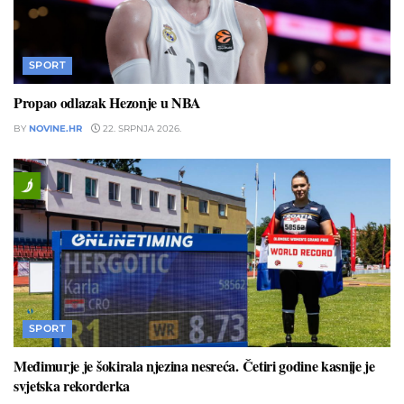
SPORT
Propao odlazak Hezonje u NBA
BY
NOVINE.HR
22. SRPNJA 2026.
SPORT
Međimurje je šokirala njezina nesreća. Četiri godine kasnije je
svjetska rekorderka