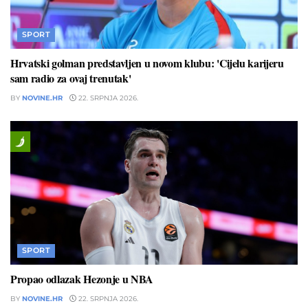
SPORT
Hrvatski golman predstavljen u novom klubu: 'Cijelu karijeru
sam radio za ovaj trenutak'
BY
NOVINE.HR
22. SRPNJA 2026.
SPORT
Propao odlazak Hezonje u NBA
BY
NOVINE.HR
22. SRPNJA 2026.