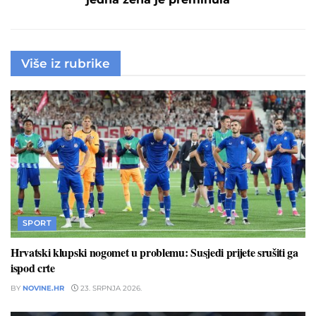
Više iz rubrike
SPORT
Hrvatski klupski nogomet u problemu: Susjedi prijete srušiti ga
ispod crte
BY
NOVINE.HR
23. SRPNJA 2026.