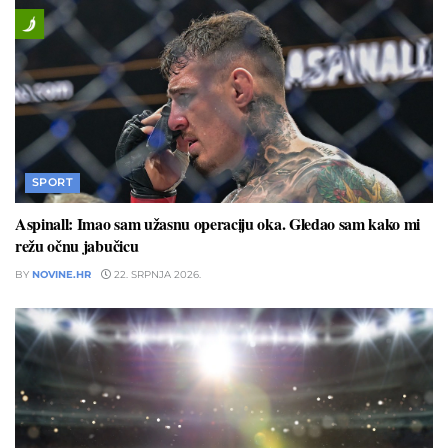
SPORT
Aspinall: Imao sam užasnu operaciju oka. Gledao sam kako mi
režu očnu jabučicu
BY
NOVINE.HR
22. SRPNJA 2026.