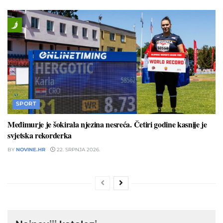
SPORT
Međimurje je šokirala njezina nesreća. Četiri godine kasnije je
svjetska rekorderka
BY
NOVINE.HR
22. SRPNJA 2026.