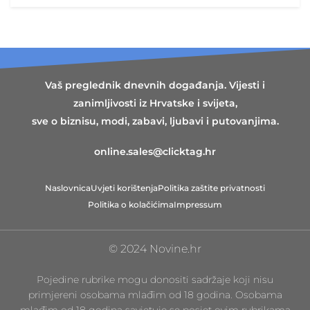
Vaš preglednik dnevnih događanja. Vijesti i
zanimljivosti iz Hrvatske i svijeta,
sve o biznisu, modi, zabavi, ljubavi i putovanjima.
online.sales@clicktag.hr
Naslovnica
Uvjeti korištenja
Politika zaštite privatnosti
Politika o kolačićima
Impressum
© 2024 Novine.hr
Pojedine rubrike mogu donositi sadržaje koji nisu
primjereni osobama mlađim od 18 godina. Osobama