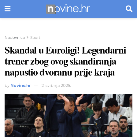
Naslovnica
Sport
Skandal u Euroligi! Legendarni
trener zbog ovog skandiranja
napustio dvoranu prije kraja
by
Novine.hr
2. svibnja 2025.