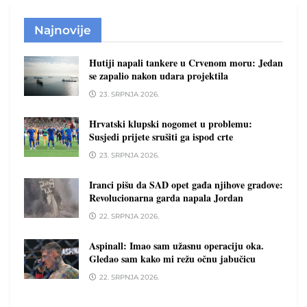
Najnovije
Hutiji napali tankere u Crvenom moru: Jedan
se zapalio nakon udara projektila
23. SRPNJA 2026.
Hrvatski klupski nogomet u problemu:
Susjedi prijete srušiti ga ispod crte
23. SRPNJA 2026.
Iranci pišu da SAD opet gađa njihove gradove:
Revolucionarna garda napala Jordan
22. SRPNJA 2026.
Aspinall: Imao sam užasnu operaciju oka.
Gledao sam kako mi režu očnu jabučicu
22. SRPNJA 2026.