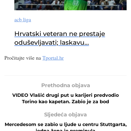
acb liga
Hrvatski veteran ne prestaje
oduševljavati; laskavu…
Pročitajte više na
Tportal.hr
Prethodna objava
VIDEO Vlašić drugi put u karijeri predvodio
Torino kao kapetan. Zabio je za bod
Sljedeća objava
Mercedesom se zabio u ljude u centru Stuttgarta,
jedna žena je preminula