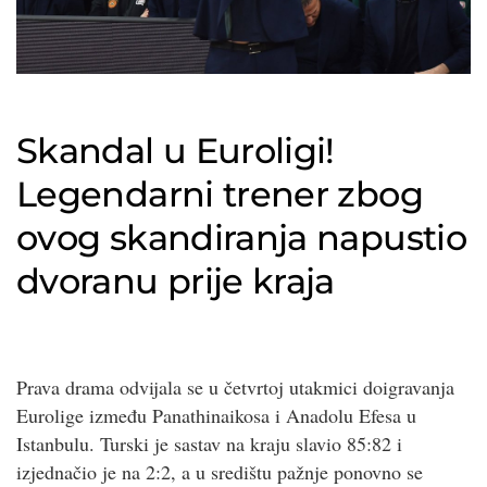
Skandal u Euroligi!
Legendarni trener zbog
ovog skandiranja napustio
dvoranu prije kraja
Prava drama odvijala se u četvrtoj utakmici doigravanja
Eurolige između Panathinaikosa i Anadolu Efesa u
Istanbulu. Turski je sastav na kraju slavio 85:82 i
izjednačio je na 2:2, a u središtu pažnje ponovno se