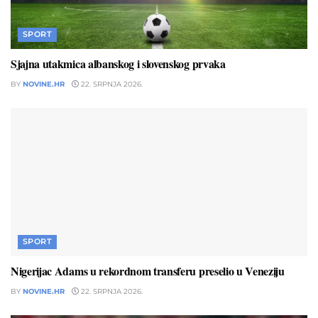
SPORT
Sjajna utakmica albanskog i slovenskog prvaka
BY
NOVINE.HR
22. SRPNJA 2026.
SPORT
Nigerijac Adams u rekordnom transferu preselio u Veneziju
BY
NOVINE.HR
22. SRPNJA 2026.