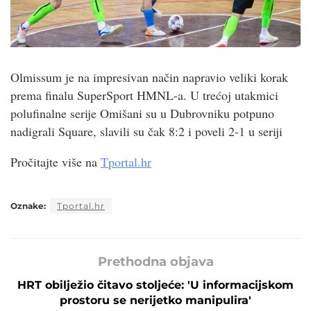
Olmissum je na impresivan način napravio veliki korak
prema finalu SuperSport HMNL-a. U trećoj utakmici
polufinalne serije Omišani su u Dubrovniku potpuno
nadigrali Square, slavili su čak 8:2 i poveli 2-1 u seriji
Pročitajte više na
Tportal.hr
Oznake:
Tportal.hr
Prethodna objava
HRT obilježio čitavo stoljeće: 'U informacijskom
prostoru se nerijetko manipulira'