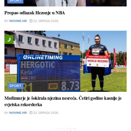
SPORT
Propao odlazak Hezonje u NBA
BY
NOVINE.HR
22. SRPNJA 2026.
SPORT
Međimurje je šokirala njezina nesreća. Četiri godine kasnije je
svjetska rekorderka
BY
NOVINE.HR
22. SRPNJA 2026.