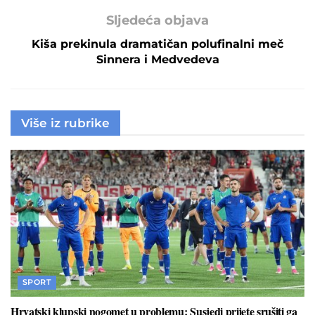
Sljedeća objava
Kiša prekinula dramatičan polufinalni meč
Sinnera i Medvedeva
Više iz rubrike
SPORT
Hrvatski klupski nogomet u problemu: Susjedi prijete srušiti ga