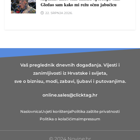
Gledao sam kako mi režu očnu jabučicu
22. SRPNJA 2026.
Vaš preglednik dnevnih događanja. Vijesti i
zanimljivosti iz Hrvatske i svijeta,
sve o biznisu, modi, zabavi, ljubavi i putovanjima.
online.sales@clicktag.hr
Naslovnica
Uvjeti korištenja
Politika zaštite privatnosti
Politika o kolačićima
Impressum
© 2024 Novine.hr