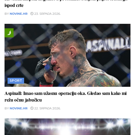
ispod crte
BY
NOVINE.HR
23. SRPNJA 2026.
SPORT
Aspinall: Imao sam užasnu operaciju oka. Gledao sam kako mi
režu očnu jabučicu
BY
NOVINE.HR
22. SRPNJA 2026.