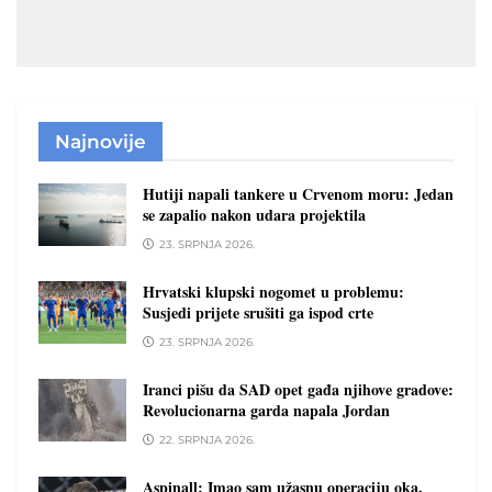
Najnovije
Hutiji napali tankere u Crvenom moru: Jedan
se zapalio nakon udara projektila
23. SRPNJA 2026.
Hrvatski klupski nogomet u problemu:
Susjedi prijete srušiti ga ispod crte
23. SRPNJA 2026.
Iranci pišu da SAD opet gađa njihove gradove:
Revolucionarna garda napala Jordan
22. SRPNJA 2026.
Aspinall: Imao sam užasnu operaciju oka.