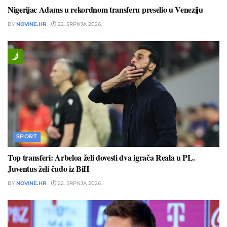
Nigerijac Adams u rekordnom transferu preselio u Veneziju
BY
NOVINE.HR
22. SRPNJA 2026.
SPORT
Top transferi: Arbeloa želi dovesti dva igrača Reala u PL.
Juventus želi čudo iz BiH
BY
NOVINE.HR
22. SRPNJA 2026.