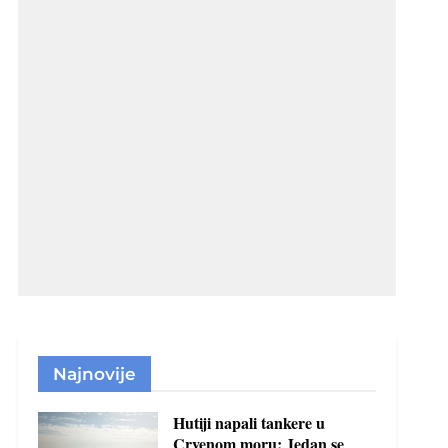
Najnovije
Hutiji napali tankere u
Crvenom moru: Jedan se