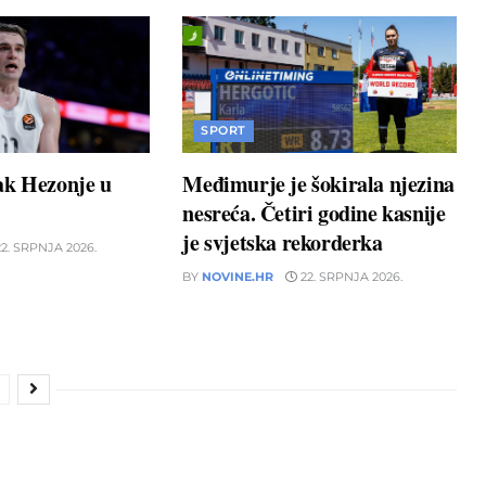
SPORT
ak Hezonje u
Međimurje je šokirala njezina
nesreća. Četiri godine kasnije
je svjetska rekorderka
2. SRPNJA 2026.
BY
NOVINE.HR
22. SRPNJA 2026.