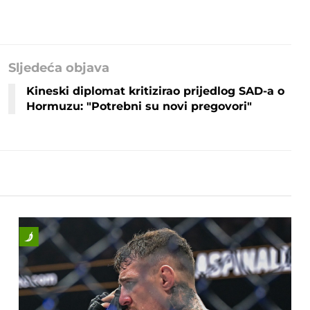
Sljedeća objava
Kineski diplomat kritizirao prijedlog SAD-a o
Hormuzu: "Potrebni su novi pregovori"