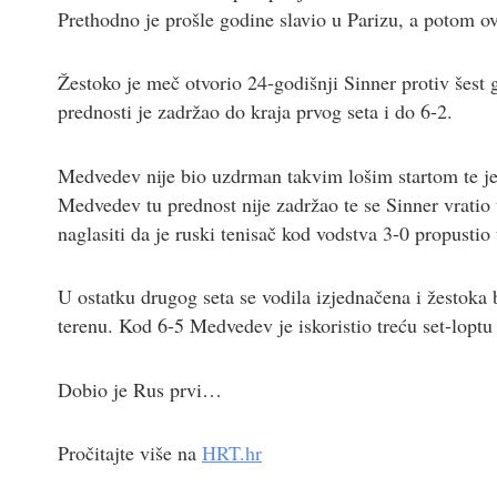
Prethodno je prošle godine slavio u Parizu, a potom 
Žestoko je meč otvorio 24-godišnji Sinner protiv šest 
prednosti je zadržao do kraja prvog seta i do 6-2.
Medvedev nije bio uzdrman takvim lošim startom te je
Medvedev tu prednost nije zadržao te se Sinner vratio u
naglasiti da je ruski tenisač kod vodstva 3-0 propustio 
U ostatku drugog seta se vodila izjednačena i žestoka b
terenu. Kod 6-5 Medvedev je iskoristio treću set-loptu
Dobio je Rus prvi…
Pročitajte više na
HRT.hr