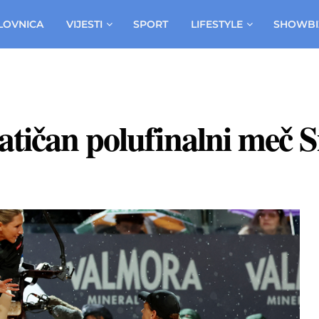
LOVNICA
VIJESTI
SPORT
LIFESTYLE
SHOWBI
tičan polufinalni meč 