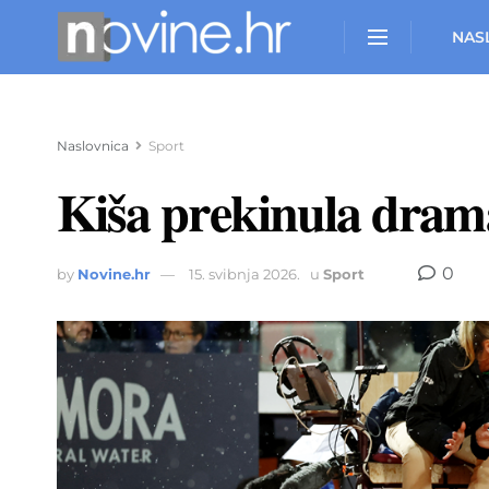
NAS
Naslovnica
Sport
Kiša prekinula drama
0
by
Novine.hr
15. svibnja 2026.
u
Sport