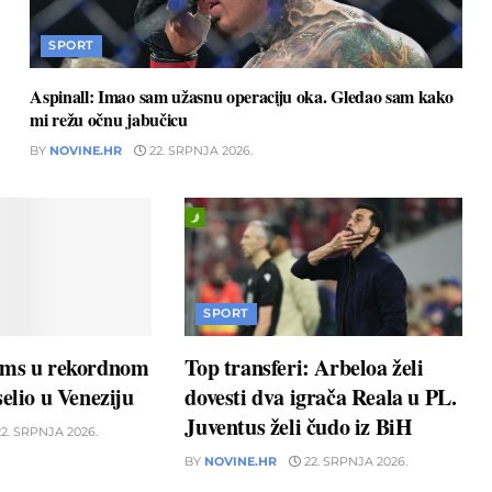
SPORT
Aspinall: Imao sam užasnu operaciju oka. Gledao sam kako
mi režu očnu jabučicu
BY
NOVINE.HR
22. SRPNJA 2026.
SPORT
ams u rekordnom
Top transferi: Arbeloa želi
elio u Veneziju
dovesti dva igrača Reala u PL.
Juventus želi čudo iz BiH
2. SRPNJA 2026.
BY
NOVINE.HR
22. SRPNJA 2026.