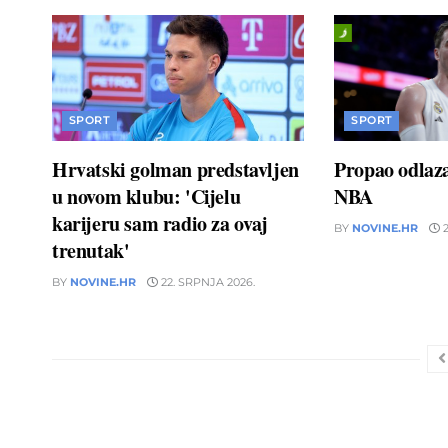
SPORT
SPORT
Hrvatski golman predstavljen
Propao odlaz
u novom klubu: 'Cijelu
NBA
karijeru sam radio za ovaj
BY
NOVINE.HR
2
trenutak'
BY
NOVINE.HR
22. SRPNJA 2026.