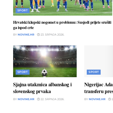
SPORT
Hrvatski klupski nogomet u problemu: Susjedi prijete srušiti
ga ispod crte
BY
NOVINE.HR
23. SRPNJA 2026.
SPORT
SPORT
Sjajna utakmica albanskog i
Nigerijac Ad
slovenskog prvaka
transferu pres
BY
NOVINE.HR
22. SRPNJA 2026.
BY
NOVINE.HR
2