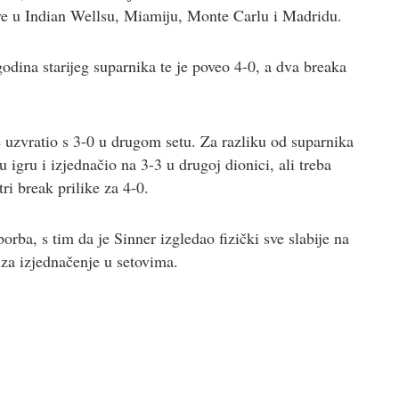
ove u Indian Wellsu, Miamiju, Monte Carlu i Madridu.
godina starijeg suparnika te je poveo 4-0, a dva breaka
 uzvratio s 3-0 u drugom setu. Za razliku od suparnika
 igru i izjednačio na 3-3 u drugoj dionici, ali treba
tri break prilike za 4-0.
orba, s tim da je Sinner izgledao fizički sve slabije na
 za izjednačenje u setovima.