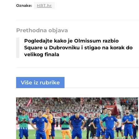
Oznake:
HRT.hr
Prethodna objava
Pogledajte kako je Olmissum razbio
Square u Dubrovniku i stigao na korak do
velikog finala
Više iz rubrike