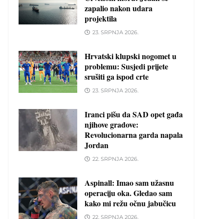
zapalio nakon udara
projektila
23. SRPNJA 2026.
Hrvatski klupski nogomet u
problemu: Susjedi prijete
srušiti ga ispod crte
23. SRPNJA 2026.
Iranci pišu da SAD opet gađa
njihove gradove:
Revolucionarna garda napala
Jordan
22. SRPNJA 2026.
Aspinall: Imao sam užasnu
operaciju oka. Gledao sam
kako mi režu očnu jabučicu
22. SRPNJA 2026.