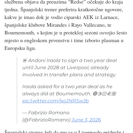
službena objava da preuzima “Redse” očekuje do kraja
tjedna. Španjolski trener preferira kratkoročne ugovore,
kakve je imao dok je vodio ciparski AEK iz Larnace,
španjolske klubove Mirandes i Rayo Vallecano, te
Bournemouth, s kojim je u protekloj sezoni osvojio šesto
mjesto u engleskom prvenstvu i time izborio plasman u
Europsku ligu.
🚨 Andoni Iraola to sign a two year deal
until June 2028 at Liverpool, already
involved in transfer plans and strategy.
Iraola asked for a two year deal as he
always did at Bournemouth. 🔴🫱🏻‍🫲🏼
pic.twitter.com/jsoJNRSwJb
— Fabrizio Romano
(@FabrizioRomano)
June 3, 2026
Španjolski strateg želi da mu se u Liverpoolu pridruže i