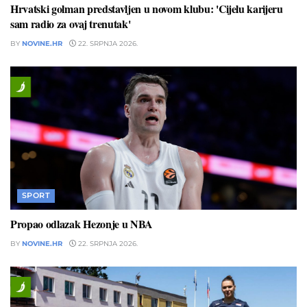
Hrvatski golman predstavljen u novom klubu: 'Cijelu karijeru
sam radio za ovaj trenutak'
BY
NOVINE.HR
22. SRPNJA 2026.
SPORT
Propao odlazak Hezonje u NBA
BY
NOVINE.HR
22. SRPNJA 2026.