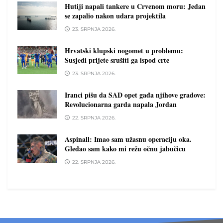
Hutiji napali tankere u Crvenom moru: Jedan
se zapalio nakon udara projektila
23. SRPNJA 2026.
Hrvatski klupski nogomet u problemu:
Susjedi prijete srušiti ga ispod crte
23. SRPNJA 2026.
Iranci pišu da SAD opet gađa njihove gradove:
Revolucionarna garda napala Jordan
22. SRPNJA 2026.
Aspinall: Imao sam užasnu operaciju oka.
Gledao sam kako mi režu očnu jabučicu
22. SRPNJA 2026.