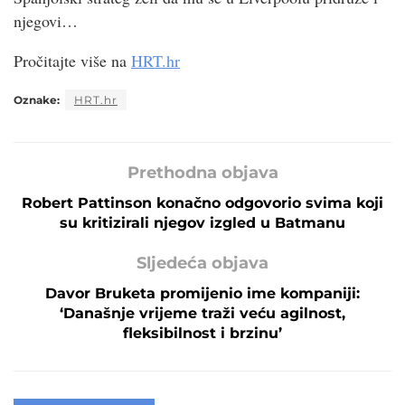
njegovi…
Pročitajte više na
HRT.hr
Oznake:
HRT.hr
Prethodna objava
Robert Pattinson konačno odgovorio svima koji
su kritizirali njegov izgled u Batmanu
Sljedeća objava
Davor Bruketa promijenio ime kompaniji:
‘Današnje vrijeme traži veću agilnost,
fleksibilnost i brzinu’