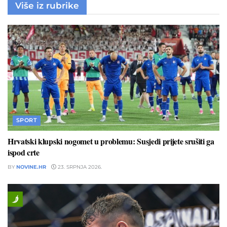
Više iz rubrike
SPORT
Hrvatski klupski nogomet u problemu: Susjedi prijete srušiti ga
ispod crte
BY
NOVINE.HR
23. SRPNJA 2026.