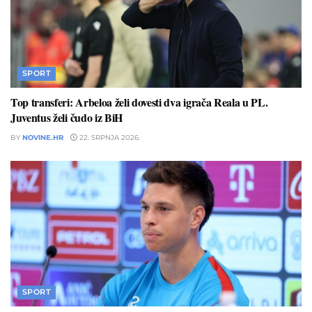
SPORT
Top transferi: Arbeloa želi dovesti dva igrača Reala u PL.
Juventus želi čudo iz BiH
BY
NOVINE.HR
22. SRPNJA 2026.
SPORT