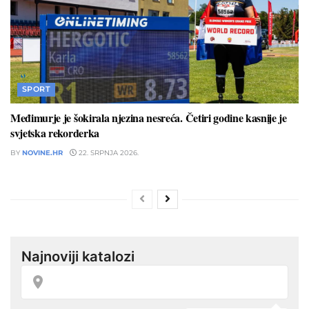
SPORT
Međimurje je šokirala njezina nesreća. Četiri godine kasnije je
svjetska rekorderka
BY
NOVINE.HR
22. SRPNJA 2026.