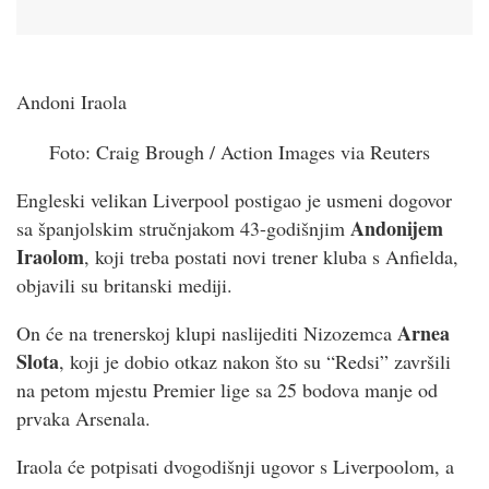
Andoni Iraola
Foto:
Craig Brough
/
Action Images via Reuters
Engleski velikan Liverpool postigao je usmeni dogovor
Andonijem
sa španjolskim stručnjakom 43-godišnjim
Iraolom
, koji treba postati novi trener kluba s Anfielda,
objavili su britanski mediji.
Arnea
On će na trenerskoj klupi naslijediti Nizozemca
Slota
, koji je dobio otkaz nakon što su “Redsi” završili
na petom mjestu Premier lige sa 25 bodova manje od
prvaka Arsenala.
Iraola će potpisati dvogodišnji ugovor s Liverpoolom, a