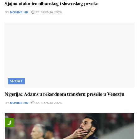
Sjajna utakmica albanskog i slovenskog prvaka
BY
NOVINE.HR
22. SRPNJA 2026.
SPORT
Nigerijac Adams u rekordnom transferu preselio u Veneziju
BY
NOVINE.HR
22. SRPNJA 2026.