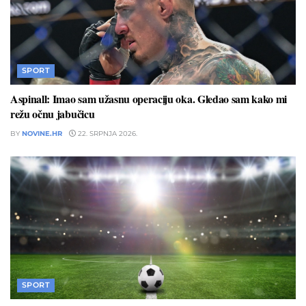
SPORT
Aspinall: Imao sam užasnu operaciju oka. Gledao sam kako mi
režu očnu jabučicu
BY
NOVINE.HR
22. SRPNJA 2026.
SPORT