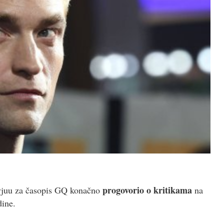
progovorio o kritikama
rvjuu za časopis GQ konačno
na
dine.