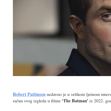
Robert Pattinson
nedavno je u velikom ljetnom inte
‘The Batman’
račun svog izgleda u filmu
iz 2022. go