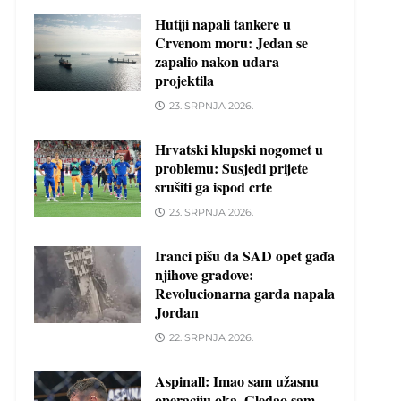
Hutiji napali tankere u
Crvenom moru: Jedan se
zapalio nakon udara
projektila
23. SRPNJA 2026.
Hrvatski klupski nogomet u
problemu: Susjedi prijete
srušiti ga ispod crte
23. SRPNJA 2026.
Iranci pišu da SAD opet gađa
njihove gradove:
Revolucionarna garda napala
Jordan
22. SRPNJA 2026.
Aspinall: Imao sam užasnu
operaciju oka. Gledao sam