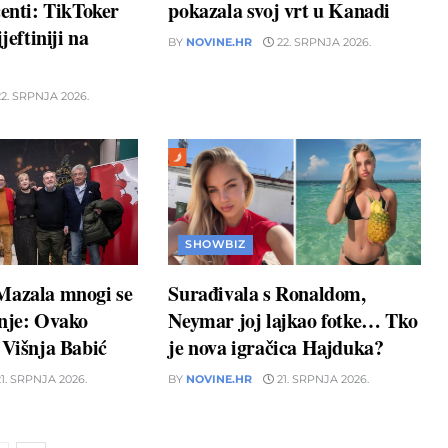
centi: TikToker
pokazala svoj vrt u Kanadi
jeftiniji na
BY
NOVINE.HR
22. SRPNJA 2026.
2. SRPNJA 2026.
SHOWBIZ
Mazala mnogi se
Surađivala s Ronaldom,
unje: Ovako
Neymar joj lajkao fotke… Tko
 Višnja Babić
je nova igračica Hajduka?
1. SRPNJA 2026.
BY
NOVINE.HR
21. SRPNJA 2026.