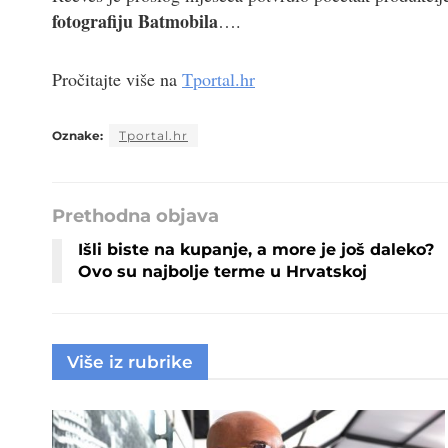
fotografiju Batmobila
….
Pročitajte više na
Tportal.hr
Oznake:
Tportal.hr
Prethodna objava
Išli biste na kupanje, a more je još daleko?
Ovo su najbolje terme u Hrvatskoj
Više iz rubrike