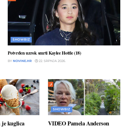
SHOWBIZ
Potvrđen uzrok smrti Kaylee Hottle (18)
BY
NOVINE.HR
22. SRPNJA 2026.
SHOWBIZ
je kuglica
VIDEO Pamela Anderson