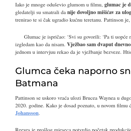
glumac je d
Iako je mnoge oduševio glumom u filmu,
nije dovoljno mišićav za ul
gledatelji su smatrali da
trenirao te si čak ugradio kućnu teretanu. Pattinson je,
Glumac je ispričao: ‘Svi su govorili: ‘Pa ti uopće 
Vježbao sam dvaput dnevno, 
izgledam kao da nisam.
jednom u intervjuu rekao da je vježbanje bezveze. Htio
Glumca čeka naporno sn
Batmana
Pattinson se uskoro vraća ulozi Brucea Waynea u dug
2020. godine. Kako je dosad poznato, u novom filmu ć
Johansson
.
Reeves je prošlog mjeseca potvrdio početak produkcij