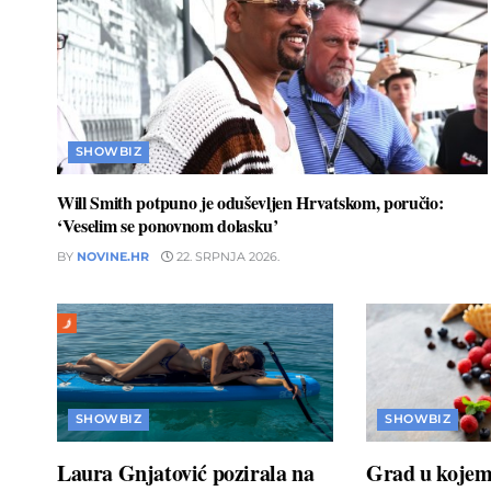
SHOWBIZ
Will Smith potpuno je oduševljen Hrvatskom, poručio:
‘Veselim se ponovnom dolasku’
BY
NOVINE.HR
22. SRPNJA 2026.
SHOWBIZ
SHOWBIZ
Laura Gnjatović pozirala na
Grad u kojem 