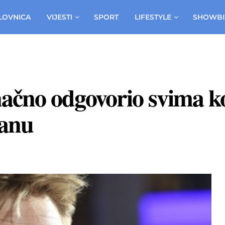
LOVNICA
VIJESTI
SPORT
LIFESTYLE
SHOWBI
čno odgovorio svima koji
manu