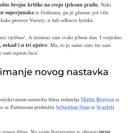
obio brojne kritike na svoju tjelesnu građu
. Neki
ogu superjunaka
iz Gothama, pa je glumac još više
 kako prenosi Variety, u šali odbacio kritike.
nisi vježbao’. A trenirao sam svaki jebeni dan. I svejedno
nekad i u tri ujutro
. Ma, to je samo zato što sam
 sam ispasti faca’.
imanje novog nastavka
Matta Reevesa
oočekivanom nastavku filma redatelja
iz
Sebastian Stan
Scarlett
e se Pattinsonu pridružiti
te
prvu
e novog filma. Na svom Instagramu je objavio