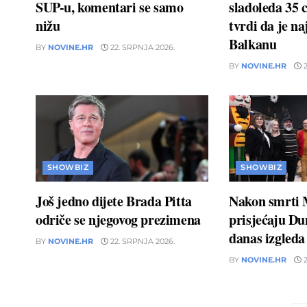
SUP-u, komentari se samo
sladoleda 35 
nižu
tvrdi da je naj
Balkanu
BY
NOVINE.HR
22. SRPNJA 2026.
BY
NOVINE.HR
2
SHOWBIZ
SHOWBIZ
Još jedno dijete Brada Pitta
Nakon smrti 
odriče se njegovog prezimena
prisjećaju D
danas izgleda
BY
NOVINE.HR
22. SRPNJA 2026.
BY
NOVINE.HR
2