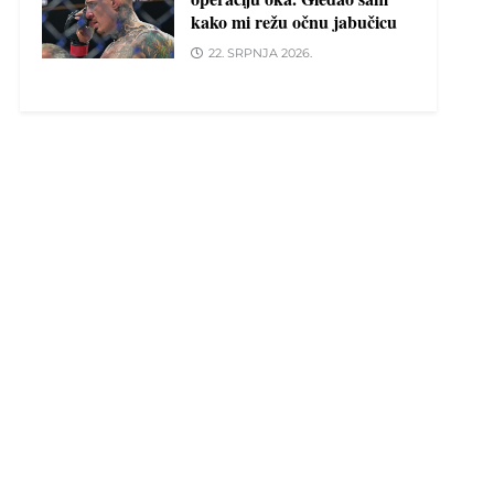
kako mi režu očnu jabučicu
22. SRPNJA 2026.