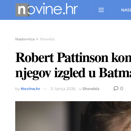
NAS
Naslovnica
Showbiz
Robert Pattinson kona
njegov izgled u Bat
0
by
Novine.hr
3. lipnja 2026.
u
Showbiz