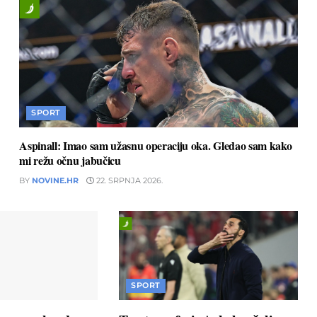
SPORT
Aspinall: Imao sam užasnu operaciju oka. Gledao sam kako
mi režu očnu jabučicu
BY
NOVINE.HR
22. SRPNJA 2026.
SPORT