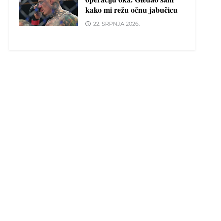
kako mi režu očnu jabučicu
22. SRPNJA 2026.