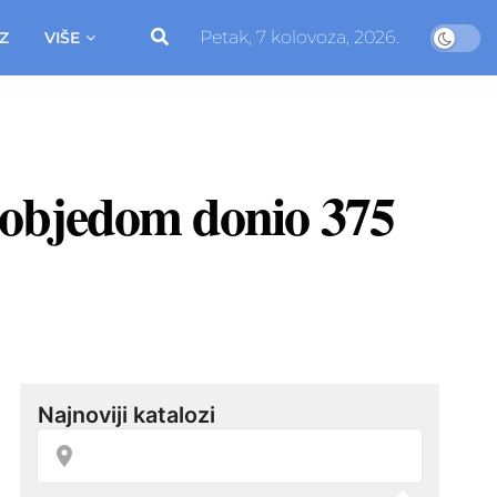
Petak, 7 kolovoza, 2026.
Z
VIŠE
 pobjedom donio 375