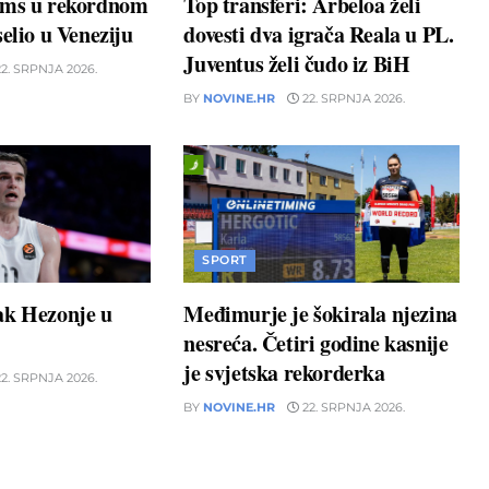
ams u rekordnom
Top transferi: Arbeloa želi
elio u Veneziju
dovesti dva igrača Reala u PL.
Juventus želi čudo iz BiH
2. SRPNJA 2026.
BY
NOVINE.HR
22. SRPNJA 2026.
SPORT
ak Hezonje u
Međimurje je šokirala njezina
nesreća. Četiri godine kasnije
je svjetska rekorderka
2. SRPNJA 2026.
BY
NOVINE.HR
22. SRPNJA 2026.