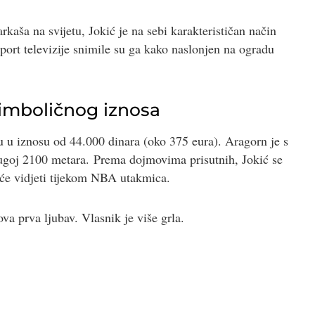
rkaša na svijetu, Jokić je na sebi karakterističan način
rt televizije snimile su ga kako naslonjen na ogradu
simboličnog iznosa
u u iznosu od 44.000 dinara (oko 375 eura). Aragorn je s
ugoj 2100 metara. Prema dojmovima prisutnih, Jokić se
će vidjeti tijekom NBA utakmica.
ova prva ljubav. Vlasnik je više grla.