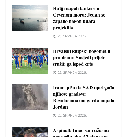
Hutiji napali tankere u
Crvenom moru: Jedan se
zapalio nakon udara
projektila
23. SRPNJA 2026.
Hrvatski klupski nogomet u
problemu: Susjedi prijete
srušiti ga ispod crte
23. SRPNJA 2026.
Iranci pišu da SAD opet gađa
njihove gradove:
Revolucionarna garda napala
Jordan
22. SRPNJA 2026.
Aspinall: Imao sam užasnu
operaciju oka. Gledao sam