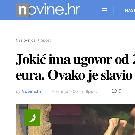
NAS
Naslovnica
Sport
Jokić ima ugovor od 
eura. Ovako je slavio
0
by
Novine.hr
7. srpnja 2025.
u
Sport