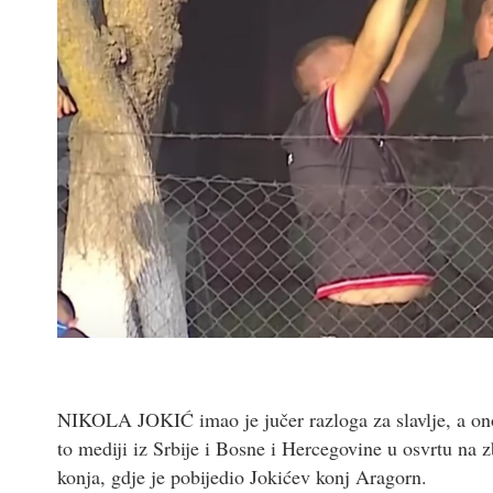
NIKOLA JOKIĆ imao je jučer razloga za slavlje, a ono
to mediji iz Srbije i Bosne i Hercegovine u osvrtu na 
konja, gdje je pobijedio Jokićev konj Aragorn.