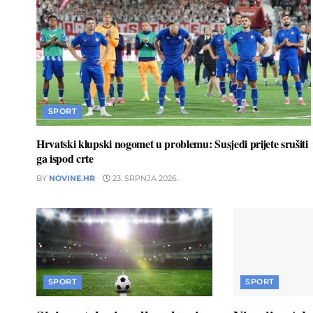
SPORT
Hrvatski klupski nogomet u problemu: Susjedi prijete srušiti
ga ispod crte
BY
NOVINE.HR
23. SRPNJA 2026.
SPORT
SPORT