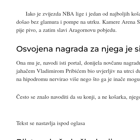
Iako je zvijezda NBA lige i jedan od najboljih koša
došao bez glamura i pompe na utrku. Kamere Arena Spo
pije pivo, a zatim slavi Aragornovu pobjedu.
Osvojena nagrada za njega je 
Ona mu je, navodi isti portal, donijela novčanu nagrad
jahačem Vladimirom Pribićem bio uvjerljiv na utrci d
na hipodromu nervirao više nego što ga je inače mogu
Često se znalo navoditi da su konji, a ne košarka, njeg
Tekst se nastavlja ispod oglasa