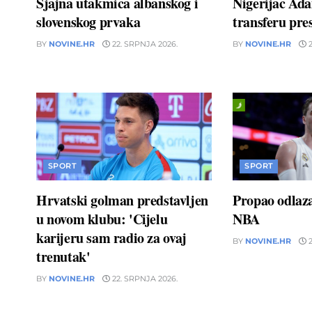
Sjajna utakmica albanskog i
Nigerijac Ad
slovenskog prvaka
transferu pres
BY
NOVINE.HR
22. SRPNJA 2026.
BY
NOVINE.HR
2
SPORT
SPORT
Hrvatski golman predstavljen
Propao odlaz
u novom klubu: 'Cijelu
NBA
karijeru sam radio za ovaj
BY
NOVINE.HR
2
trenutak'
BY
NOVINE.HR
22. SRPNJA 2026.