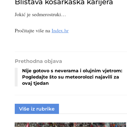
Blistava košarkaška karijera
Jokić je sedmerostruki…
Pročitajte više na
Index.hr
Prethodna objava
Nije gotovo s neverama i olujnim vjetrom:
Pogledajte što su meteorolozi najavili za
ovaj tjedan
Više iz rubrike