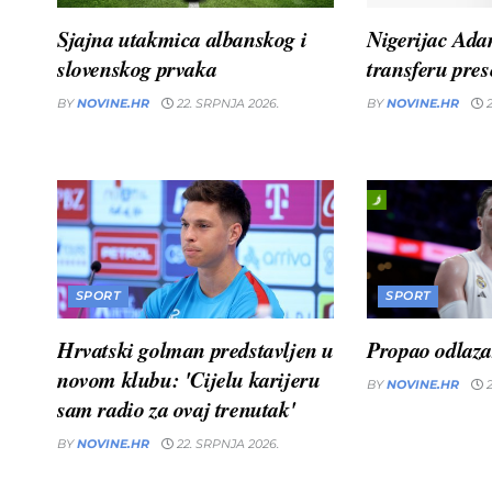
Sjajna utakmica albanskog i
Nigerijac Ad
slovenskog prvaka
transferu pres
BY
NOVINE.HR
22. SRPNJA 2026.
BY
NOVINE.HR
2
SPORT
SPORT
Hrvatski golman predstavljen u
Propao odlaz
novom klubu: 'Cijelu karijeru
BY
NOVINE.HR
2
sam radio za ovaj trenutak'
BY
NOVINE.HR
22. SRPNJA 2026.