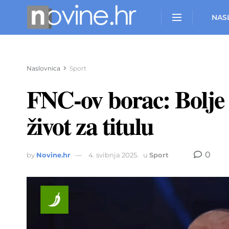
NAS
Naslovnica
Sport
FNC-ov borac: Bolje 
život za titulu
0
by
Novine.hr
4. svibnja 2025.
u
Sport