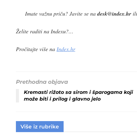
Imate važnu priču? Javite se na
desk@index.hr
il
Želite raditi na Indexu?…
Pročitajte više na
Index.hr
Prethodna objava
Kremasti rižoto sa sirom i šparogama koji
može biti i prilog i glavno jelo
Više iz rubrike