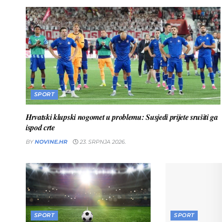
SPORT
Hrvatski klupski nogomet u problemu: Susjedi prijete srušiti ga
ispod crte
BY
NOVINE.HR
23. SRPNJA 2026.
SPORT
SPORT