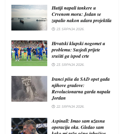
Hutiji napali tankere u
Crvenom moru: Jedan se
zapalio nakon udara projektila
23. SRPNJA 2026.
Hrvatski klupski nogomet u
problemu: Susjedi prijete
srušiti ga ispod crte
23. SRPNJA 2026.
Iranci pišu da SAD opet gađa
njihove gradove:
Revolucionarna garda napala
Jordan
22. SRPNJA 2026.
Aspinall: Imao sam užasnu
operaciju oka. Gledao sam
kako mi režu očnu jabučicu