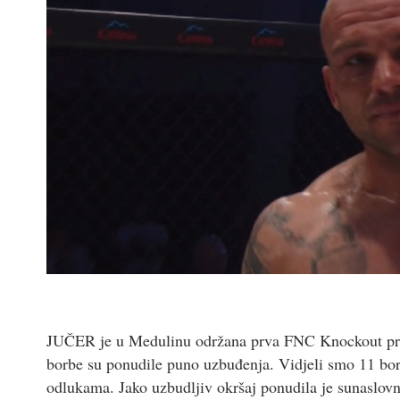
JUČER je u Medulinu održana prva FNC Knockout prir
borbe su ponudile puno uzbuđenja. Vidjeli smo 11 bor
odlukama. Jako uzbudljiv okršaj ponudila je sunaslov