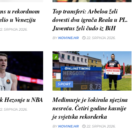
ams u rekordnom
Top transferi: Arbeloa želi
elio u Veneziju
dovesti dva igrača Reala u PL.
Juventus želi čudo iz BiH
2. SRPNJA 2026.
BY
NOVINE.HR
22. SRPNJA 2026.
SPORT
ak Hezonje u NBA
Međimurje je šokirala njezina
nesreća. Četiri godine kasnije
2. SRPNJA 2026.
je svjetska rekorderka
BY
NOVINE.HR
22. SRPNJA 2026.