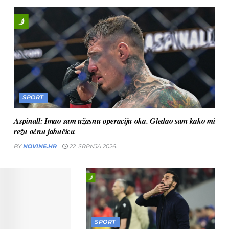
SPORT
Aspinall: Imao sam užasnu operaciju oka. Gledao sam kako mi
režu očnu jabučicu
BY
NOVINE.HR
22. SRPNJA 2026.
SPORT