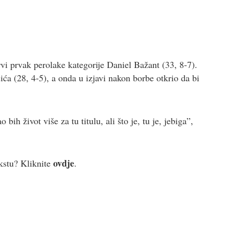
vi prvak perolake kategorije Daniel Bažant (33, 8-7).
ća (28, 4-5), a onda u izjavi nakon borbe otkrio da bi
ih život više za tu titulu, ali što je, tu je, jebiga”,
ovdje
tekstu? Kliknite
.