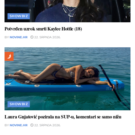
SHOWBIZ
Potvrđen uzrok smrti Kaylee Hottle (18)
BY
NOVINE.HR
22. SRPNJA 2026.
SHOWBIZ
Laura Gnjatović pozirala na SUP-u, komentari se samo nižu
BY
NOVINE.HR
22. SRPNJA 2026.