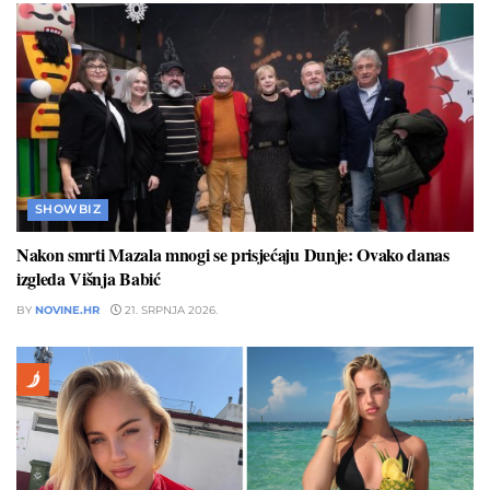
SHOWBIZ
Nakon smrti Mazala mnogi se prisjećaju Dunje: Ovako danas
izgleda Višnja Babić
BY
NOVINE.HR
21. SRPNJA 2026.