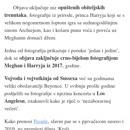
opuštenih obiteljskih
Objava uključuje niz
trenutaka
, fotografije iz prirode, princa Harryja koji se s
velikom nogometnom loptom igra sa sedmogodišnjim
sinom Archiejem, kao i košaru punu voća i povrća uz
Meghanin domaći džem.
Jedna od fotografija prikazuje i poruku ‘jedan i jedini’,
objava zaključuje crno-bijelom fotografijom
dok se
Meghan i Harryja iz 2017.
godine.
Vojvoda i vojvotkinja od Sussexa
već su godinama
veliki obožavatelji Beyonce. U svibnju prošle godine
Los
podijelili su fotografije s njezina koncerta u
Angelesu
, istaknuvši kako je riječ o ‘nezaboravnoj
večeri’.
Kako prenosi
People
, slavni par se s pjevačicom susreo i
2019. na premijeri filma ‘Kralj…