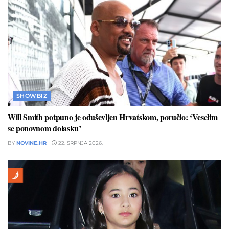
SHOWBIZ
Will Smith potpuno je oduševljen Hrvatskom, poručio: ‘Veselim
se ponovnom dolasku’
BY
NOVINE.HR
22. SRPNJA 2026.