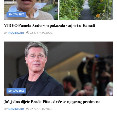
SHOWBIZ
VIDEO Pamela Anderson pokazala svoj vrt u Kanadi
BY
NOVINE.HR
22. SRPNJA 2026.
SHOWBIZ
Još jedno dijete Brada Pitta odriče se njegovog prezimena
BY
NOVINE.HR
22. SRPNJA 2026.