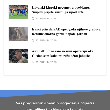
Hrvatski klupski nogomet u problemu:
Susjedi prijete srušiti ga ispod crte
23. SRPNJA 2026.
Iranci pišu da SAD opet gađa njihove gradove:
Revolucionarna garda napala Jordan
22. SRPNJA 2026.
Aspinall: Imao sam užasnu operaciju oka.
Gledao sam kako mi režu očnu jabučicu
22. SRPNJA 2026.
Vaš preglednik dnevnih događanja. Vijesti i
zanimljivosti iz Hrvatske i svijeta,