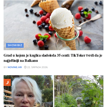
SHOWBIZ
Grad u kojem je kuglica sladoleda 35 centi: TikToker tvrdi da je
najjeftiniji na Balkanu
BY
NOVINE.HR
22. SRPNJA 2026.