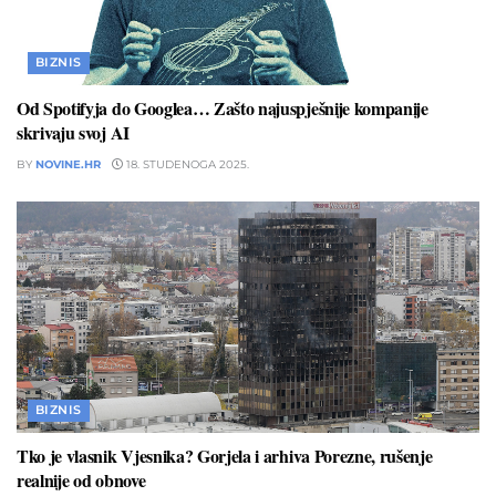
BIZNIS
Od Spotifyja do Googlea… Zašto najuspješnije kompanije
skrivaju svoj AI
BY
NOVINE.HR
18. STUDENOGA 2025.
BIZNIS
Tko je vlasnik Vjesnika? Gorjela i arhiva Porezne, rušenje
realnije od obnove