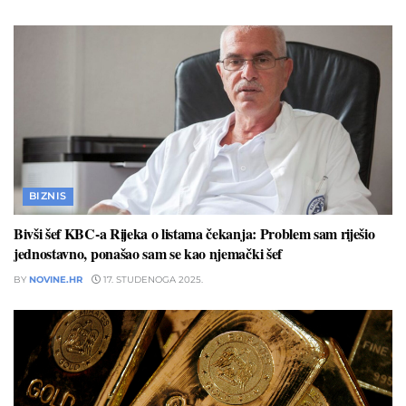
BIZNIS
Bivši šef KBC-a Rijeka o listama čekanja: Problem sam riješio
jednostavno, ponašao sam se kao njemački šef
BY
NOVINE.HR
17. STUDENOGA 2025.