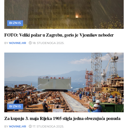
BIZNIS
FOTO: Veliki požar u Zagrebu, gorio je Vjesnikov neboder
BY
NOVINE.HR
18. STUDENOGA 2025.
BIZNIS
Za kupnju 3. maja Rijeka 1905 stigla jedna obvezujuća ponuda
BY
NOVINE.HR
17. STUDENOGA 2025.