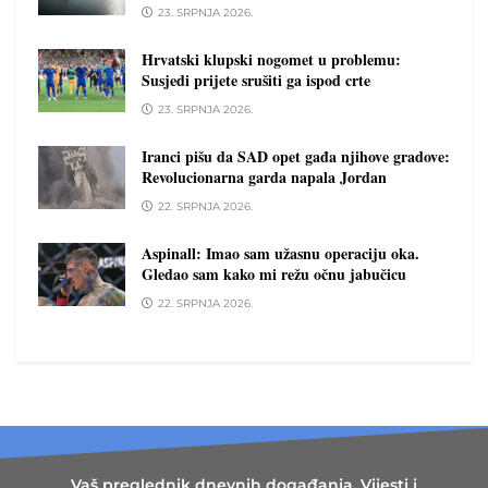
23. SRPNJA 2026.
Hrvatski klupski nogomet u problemu:
Susjedi prijete srušiti ga ispod crte
23. SRPNJA 2026.
Iranci pišu da SAD opet gađa njihove gradove:
Revolucionarna garda napala Jordan
22. SRPNJA 2026.
Aspinall: Imao sam užasnu operaciju oka.
Gledao sam kako mi režu očnu jabučicu
22. SRPNJA 2026.
Vaš preglednik dnevnih događanja. Vijesti i