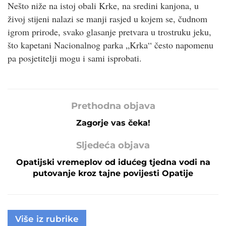
Nešto niže na istoj obali Krke, na sredini kanjona, u
živoj stijeni nalazi se manji rasjed u kojem se, čudnom
igrom prirode, svako glasanje pretvara u trostruku jeku,
što kapetani Nacionalnog parka „Krka“ često napomenu
pa posjetitelji mogu i sami isprobati.
Prethodna objava
Zagorje vas čeka!
Sljedeća objava
Opatijski vremeplov od idućeg tjedna vodi na
putovanje kroz tajne povijesti Opatije
Više iz rubrike