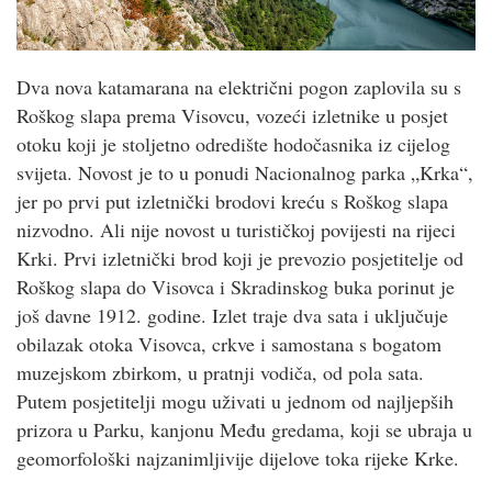
Dva nova katamarana na električni pogon zaplovila su s
Roškog slapa prema Visovcu, vozeći izletnike u posjet
otoku koji je stoljetno odredište hodočasnika iz cijelog
svijeta. Novost je to u ponudi Nacionalnog parka „Krka“,
jer po prvi put izletnički brodovi kreću s Roškog slapa
nizvodno. Ali nije novost u turističkoj povijesti na rijeci
Krki. Prvi izletnički brod koji je prevozio posjetitelje od
Roškog slapa do Visovca i Skradinskog buka porinut je
još davne 1912. godine. Izlet traje dva sata i uključuje
obilazak otoka Visovca, crkve i samostana s bogatom
muzejskom zbirkom, u pratnji vodiča, od pola sata.
Putem posjetitelji mogu uživati u jednom od najljepših
prizora u Parku, kanjonu Među gredama, koji se ubraja u
geomorfološki najzanimljivije dijelove toka rijeke Krke.