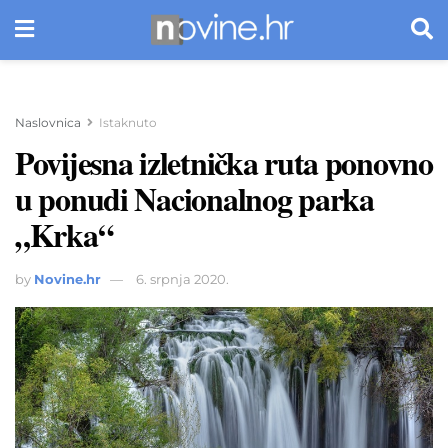
Naslovnica
Istaknuto
Povijesna izletnička ruta ponovno
u ponudi Nacionalnog parka
„Krka“
by
Novine.hr
6. srpnja 2020.