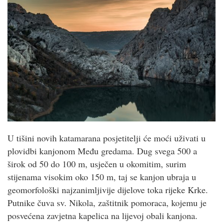
U tišini novih katamarana posjetitelji će moći uživati u
plovidbi kanjonom Među gredama. Dug svega 500 a
širok od 50 do 100 m, usječen u okomitim, surim
stijenama visokim oko 150 m, taj se kanjon ubraja u
geomorfološki najzanimljivije dijelove toka rijeke Krke.
Putnike čuva sv. Nikola, zaštitnik pomoraca, kojemu je
posvećena zavjetna kapelica na lijevoj obali kanjona.