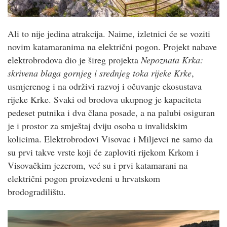
Ali to nije jedina atrakcija. Naime, izletnici će se voziti
novim katamaranima na električni pogon. Projekt nabave
elektrobrodova dio je šireg projekta
Nepoznata Krka:
skrivena blaga gornjeg i srednjeg toka rijeke Krke
,
usmjerenog i na održivi razvoj i očuvanje ekosustava
rijeke Krke. Svaki od brodova ukupnog je kapaciteta
pedeset putnika i dva člana posade, a na palubi osiguran
je i prostor za smještaj dviju osoba u invalidskim
kolicima. Elektrobrodovi Visovac i Miljevci ne samo da
su prvi takve vrste koji će zaploviti rijekom Krkom i
Visovačkim jezerom, već su i prvi katamarani na
električni pogon proizvedeni u hrvatskom
brodogradilištu.