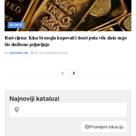
BIZNIS
Rast cijena: Kina bi mogla kupovati i deset puta više zlata nego
što službeno prijavljuje
BY
NOVINE.HR
16. STUDENOGA 2025.