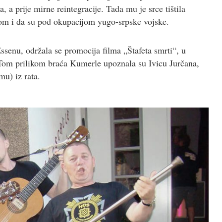
 a prije mirne reintegracije. Tada mu je srce tištila
jom i da su pod okupacijom yugo-srpske vojske.
senu, održala se promocija filma „Štafeta smrti“, u
Tom prilikom braća Kumerle upoznala su Ivicu Jurčana,
mu) iz rata.