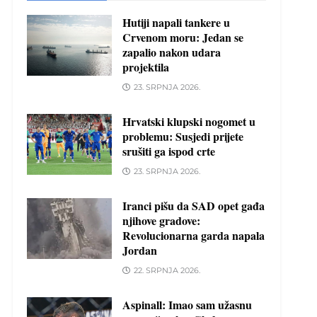
Hutiji napali tankere u
Crvenom moru: Jedan se
zapalio nakon udara
projektila
23. SRPNJA 2026.
Hrvatski klupski nogomet u
problemu: Susjedi prijete
srušiti ga ispod crte
23. SRPNJA 2026.
Iranci pišu da SAD opet gađa
njihove gradove:
Revolucionarna garda napala
Jordan
22. SRPNJA 2026.
Aspinall: Imao sam užasnu