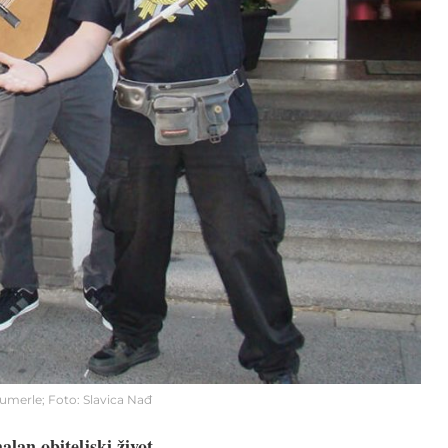
Kumerle; Foto: Slavica Nađ
alan obiteljski život