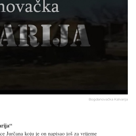
Bogdanovačka Kalvarija
rija“
e Jurčana koju je on napisao još za vrijeme