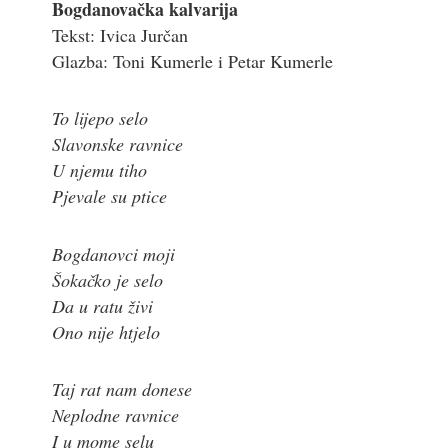
Bogdanovačka kalvarija
Tekst: Ivica Jurčan
Glazba: Toni Kumerle i Petar Kumerle
To lijepo selo
Slavonske ravnice
U njemu tiho
Pjevale su ptice
Bogdanovci moji
Šokačko je selo
Da u ratu živi
Ono nije htjelo
Taj rat nam donese
Neplodne ravnice
I u mome selu