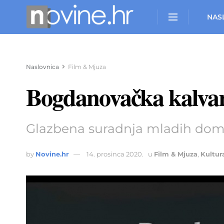
NAS
Naslovnica
Film & Mjuza
Bogdanovačka kalvar
Glazbena suradnja mladih dom
by
Novine.hr
14. prosinca 2020.
u
Film & Mjuza
,
Kultur