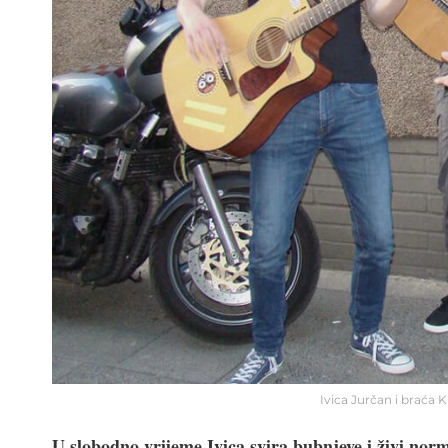
Ivica Jurčan i braća 
U slobodno vrijeme Ivica svira bubnjeve i živi norm