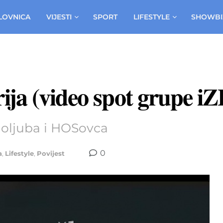
LOVNICA
VIJESTI
SPORT
LIFESTYLE
SHOWBI
ija (video spot grupe i
oljuba i HOSovca
0
a
,
Lifestyle
,
Povijest