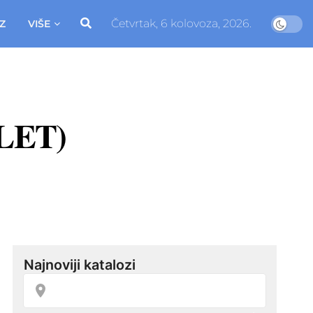
Četvrtak, 6 kolovoza, 2026.
Z
VIŠE
ZLET)