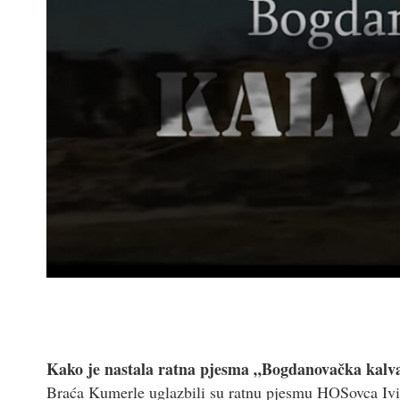
Kako je nastala ratna pjesma „Bogdanovačka kalva
Braća Kumerle uglazbili su ratnu pjesmu HOSovca Ivic