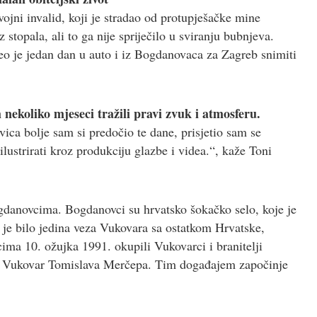
vojni invalid, koji je stradao od protupješačke mine
stopala, ali to ga nije spriječilo u sviranju bubnjeva.
eo je jedan dan u auto i iz Bogdanovaca za Zagreb snimiti
 nekoliko mjeseci tražili pravi zvuk i atmosferu.
ica bolje sam si predočio te dane, prisjetio sam se
ilustrirati kroz produkciju glazbe i videa.“, kaže Toni
ogdanovcima. Bogdanovci su hrvatsko šokačko selo, koje je
r je bilo jedina veza Vukovara sa ostatkom Hrvatske,
ima 10. ožujka 1991. okupili Vukovarci i branitelji
ne Vukovar Tomislava Merčepa. Tim događajem započinje