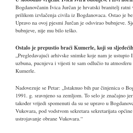
Bogdanovčanin Ivica Jurčan je hrvatski branitelj ratni 
prilikom izvlačenja civila iz Bogdanovaca. Ostao je bez 
Upravo na ovoj pjesmi Jurčan je odsvirao bubnjeve. Sj
bubnjeve, nije mu bilo teško.
Ostalo je prepustio braći Kumerle, koji su sljedećih
„Pregledavajući arhivske snimke koje nam je ustupio Iv
uzbuna, pucnjeva i vijesti te sam odlučio tu atmosferu 
Kumerle.
Nadovezuje se Petar: „Istaknuo bih par činjenica o B
1991. g. sravnjeno sa zemljom. To selo je značajno je
također vrijedi spomenuti da su se upravo u Bogdanovc
Vukovara, pod vodstvom sekretara sekretarijata opći
ustrojavanje obrane Vukovara.“