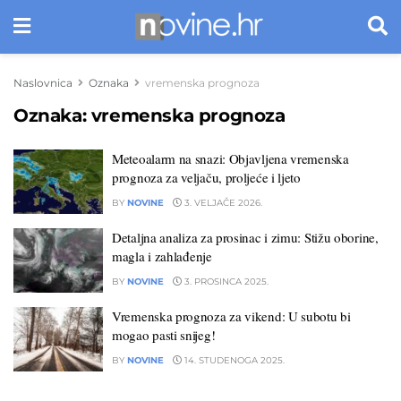
Naslovnica
Oznaka
vremenska prognoza
Oznaka:
vremenska prognoza
Meteoalarm na snazi: Objavljena vremenska
prognoza za veljaču, proljeće i ljeto
BY
NOVINE
3. VELJAČE 2026.
Detaljna analiza za prosinac i zimu: Stižu oborine,
magla i zahlađenje
BY
NOVINE
3. PROSINCA 2025.
Vremenska prognoza za vikend: U subotu bi
mogao pasti snijeg!
BY
NOVINE
14. STUDENOGA 2025.