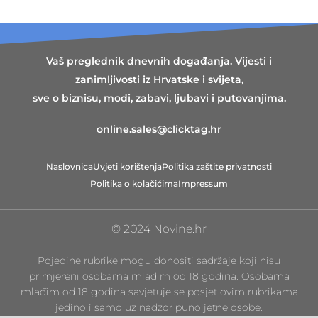
Vaš preglednik dnevnih događanja. Vijesti i
zanimljivosti iz Hrvatske i svijeta,
sve o biznisu, modi, zabavi, ljubavi i putovanjima.
online.sales@clicktag.hr
Naslovnica
Uvjeti korištenja
Politika zaštite privatnosti
Politika o kolačićima
Impressum
© 2024 Novine.hr
Pojedine rubrike mogu donositi sadržaje koji nisu
primjereni osobama mlađim od 18 godina. Osobama
mlađim od 18 godina savjetuje se posjet ovim rubrikama
jedino i samo uz nadzor punoljetne osobe.