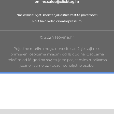
online.sales@clicktag.hr
Naslovnica
Uvjeti korištenja
Politika zaštite privatnosti
Politika o kolačićima
Impressum
© 2024 Novine.hr
Pojedine rubrike mogu donositi sadržaje koji nisu
primjereni osobama mlađim od 18 godina. Osobama
mlađim od 18 godina savjetuje se posjet ovim rubrikama
jedino i samo uz nadzor punoljetne osobe.