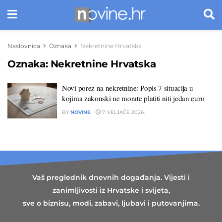
Naslovnica
Oznaka
Nekretnine Hrvatska
Oznaka:
Nekretnine Hrvatska
Novi porez na nekretnine: Popis 7 situacija u
kojima zakonski ne morate platiti niti jedan euro
BY
NOVINE
7. VELJAČE 2026.
Vaš preglednik dnevnih događanja. Vijesti i
zanimljivosti iz Hrvatske i svijeta,
sve o biznisu, modi, zabavi, ljubavi i putovanjima.