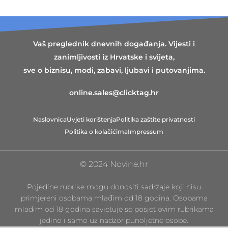
Vaš preglednik dnevnih događanja. Vijesti i
zanimljivosti iz Hrvatske i svijeta,
sve o biznisu, modi, zabavi, ljubavi i putovanjima.
online.sales@clicktag.hr
Naslovnica
Uvjeti korištenja
Politika zaštite privatnosti
Politika o kolačićima
Impressum
© 2024 Novine.hr
Pojedine rubrike mogu donositi sadržaje koji nisu
primjereni osobama mlađim od 18 godina. Osobama
mlađim od 18 godina savjetuje se posjet ovim rubrikama
jedino i samo uz nadzor punoljetne osobe.