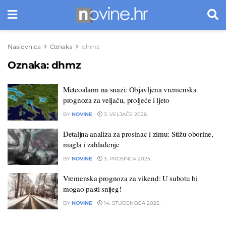
Naslovnica
Oznaka
dhmz
Oznaka:
dhmz
Meteoalarm na snazi: Objavljena vremenska
prognoza za veljaču, proljeće i ljeto
BY
NOVINE
3. VELJAČE 2026.
Detaljna analiza za prosinac i zimu: Stižu oborine,
magla i zahlađenje
BY
NOVINE
3. PROSINCA 2025.
Vremenska prognoza za vikend: U subotu bi
mogao pasti snijeg!
BY
NOVINE
14. STUDENOGA 2025.