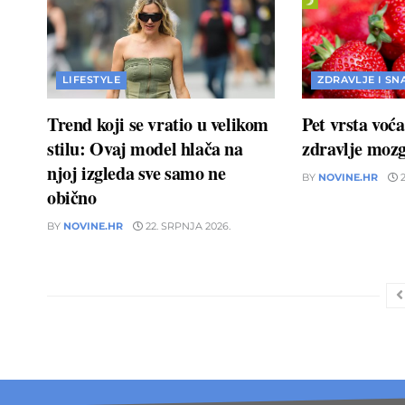
LIFESTYLE
ZDRAVLJE I SN
Trend koji se vratio u velikom
Pet vrsta voć
stilu: Ovaj model hlača na
zdravlje moz
njoj izgleda sve samo ne
BY
NOVINE.HR
2
obično
BY
NOVINE.HR
22. SRPNJA 2026.