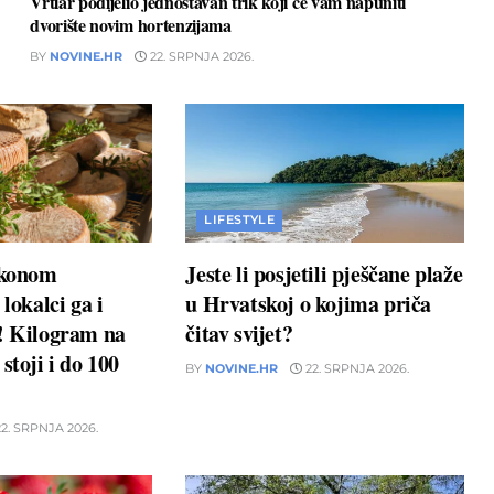
Vrtlar podijelio jednostavan trik koji će vam napuniti
dvorište novim hortenzijama
BY
NOVINE.HR
22. SRPNJA 2026.
LIFESTYLE
akonom
Jeste li posjetili pješčane plaže
 lokalci ga i
u Hrvatskoj o kojima priča
u! Kilogram na
čitav svijet?
stoji i do 100
BY
NOVINE.HR
22. SRPNJA 2026.
2. SRPNJA 2026.