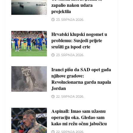
zapalio nakon udara
projektila
23. SRPNJA 2026.
Hrvatski klupski nogomet u
problemu: Susjedi prijete
srušiti ga ispod crte
23. SRPNJA 2026.
Iranci pišu da SAD opet gađa
njihove gradove:
Revolucionarna garda napala
Jordan
22. SRPNJA 2026.
Aspinall: Imao sam užasnu
operaciju oka. Gledao sam
kako mi režu očnu jabučicu
22. SRPNJA 2026.