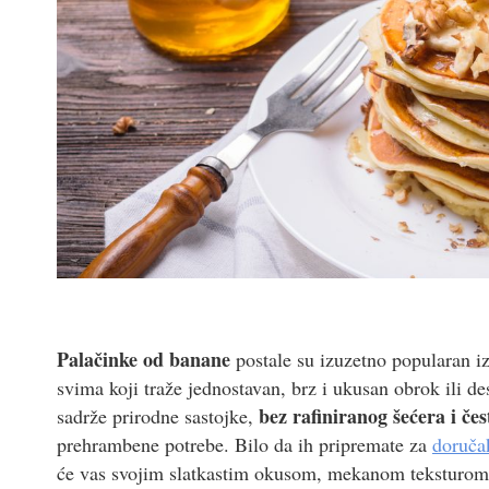
Palačinke od banane
postale su izuzetno popularan iz
svima koji traže jednostavan, brz i ukusan obrok ili d
bez rafiniranog šećera i če
sadrže prirodne sastojke,
prehrambene potrebe. Bilo da ih pripremate za
doruča
će vas svojim slatkastim okusom, mekanom teksturom