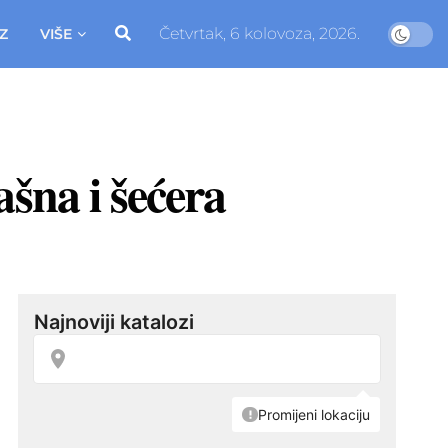
Četvrtak, 6 kolovoza, 2026.
Z
VIŠE
šna i šećera