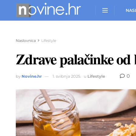
NAS
Naslovnica
Lifestyle
Zdrave palačinke od 
0
by
Novine.hr
1. svibnja 2025.
u
Lifestyle