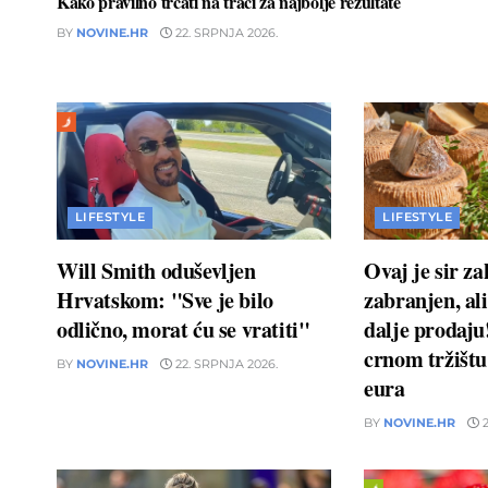
Kako pravilno trčati na traci za najbolje rezultate
BY
NOVINE.HR
22. SRPNJA 2026.
LIFESTYLE
LIFESTYLE
Will Smith oduševljen
Ovaj je sir z
Hrvatskom: "Sve je bilo
zabranjen, ali
odlično, morat ću se vratiti"
dalje prodaj
crnom tržištu 
BY
NOVINE.HR
22. SRPNJA 2026.
eura
BY
NOVINE.HR
2