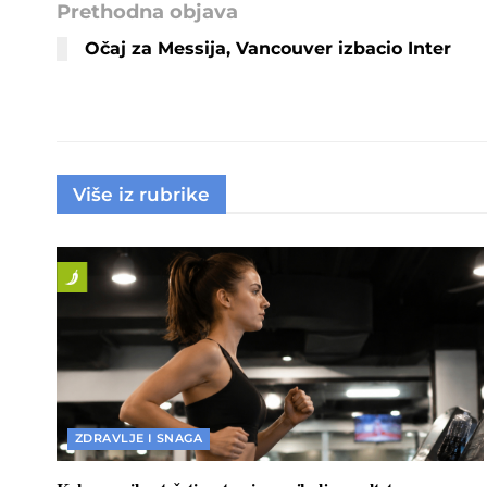
Prethodna objava
Očaj za Messija, Vancouver izbacio Inter
Više iz rubrike
ZDRAVLJE I SNAGA