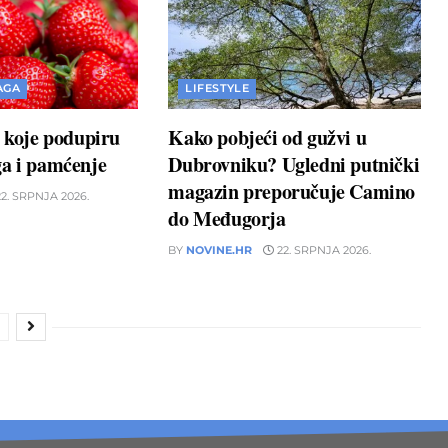
AGA
LIFESTYLE
a koje podupiru
Kako pobjeći od gužvi u
ga i pamćenje
Dubrovniku? Ugledni putnički
magazin preporučuje Camino
2. SRPNJA 2026.
do Međugorja
BY
NOVINE.HR
22. SRPNJA 2026.