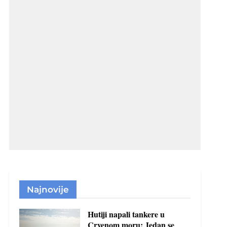
Najnovije
Hutiji napali tankere u
Crvenom moru: Jedan se