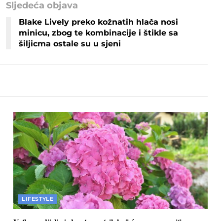
Sljedeća objava
Blake Lively preko kožnatih hlača nosi
minicu, zbog te kombinacije i štikle sa
šiljicma ostale su u sjeni
LIFESTYLE