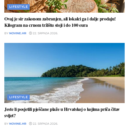
LIFESTYLE
Ovaj je sir zakonom zabranjen, ali lokalci ga i dalje prodaju!
Kilogram na crnom tržištu stoji i do 100 eura
BY
NOVINE.HR
22. SRPNJA 2026.
LIFESTYLE
Jeste li posjetili pješčane plaže u Hrvatskoj o kojima priča čitav
svijet?
BY
NOVINE.HR
22. SRPNJA 2026.