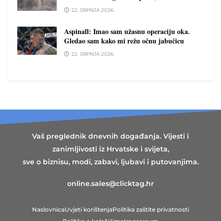
22. SRPNJA 2026.
Aspinall: Imao sam užasnu operaciju oka.
Gledao sam kako mi režu očnu jabučicu
22. SRPNJA 2026.
Vaš preglednik dnevnih događanja. Vijesti i
zanimljivosti iz Hrvatske i svijeta,
sve o biznisu, modi, zabavi, ljubavi i putovanjima.
online.sales@clicktag.hr
Naslovnica
Uvjeti korištenja
Politika zaštite privatnosti