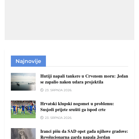
Najnovije
Hutiji napali tankere u Crvenom moru: Jedan
se zapalio nakon udara projektila
23. SRPNJA 2026.
Hrvatski klupski nogomet u problemu:
Susjedi prijete srušiti ga ispod crte
23. SRPNJA 2026.
Iranci pišu da SAD opet gađa njihove gradove:
Revolucionarna garda napala Jordan