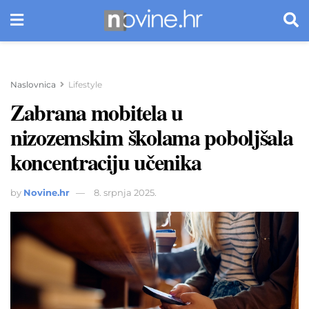
Naslovnica
Lifestyle
Zabrana mobitela u
nizozemskim školama poboljšala
koncentraciju učenika
by
Novine.hr
8. srpnja 2025.