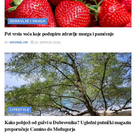
ZDRAVLJE I SNAGA
Pet vrsta voća koje podupiru zdravlje mozga i pamćenje
BY
NOVINE.HR
22. SRPNJA 2026.
LIFESTYLE
Kako pobjeći od gužvi u Dubrovniku? Ugledni putnički magazin
preporučuje Camino do Međugorja