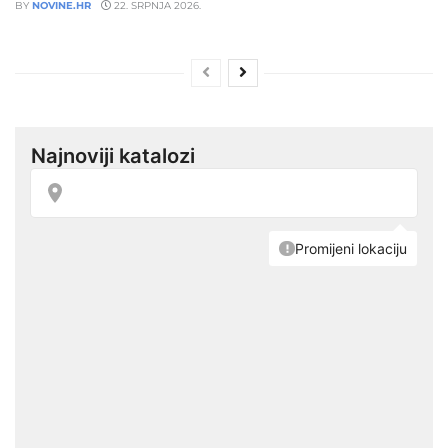
BY
NOVINE.HR
22. SRPNJA 2026.