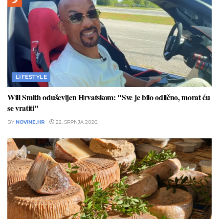
LIFESTYLE
Will Smith oduševljen Hrvatskom: "Sve je bilo odlično, morat ću
se vratiti"
BY
NOVINE.HR
22. SRPNJA 2026.