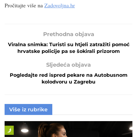
Pročitajte više na
Zadovoljna.hr
Prethodna objava
Viralna snimka: Turisti su htjeli zatražiti pomoć
hrvatske policije pa se šokirali prizorom
Sljedeća objava
Pogledajte red ispred pekare na Autobusnom
kolodvoru u Zagrebu
Više iz rubrike