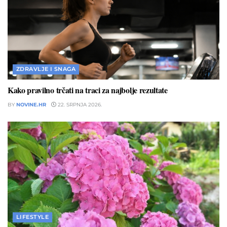
ZDRAVLJE I SNAGA
Kako pravilno trčati na traci za najbolje rezultate
BY
NOVINE.HR
22. SRPNJA 2026.
LIFESTYLE