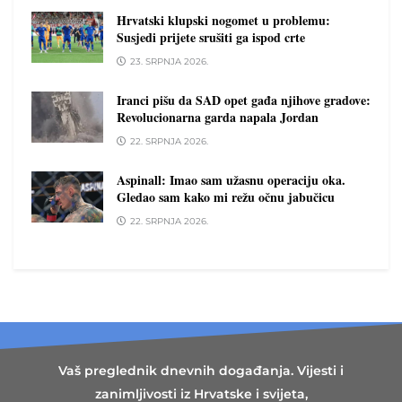
Hrvatski klupski nogomet u problemu:
Susjedi prijete srušiti ga ispod crte
23. SRPNJA 2026.
Iranci pišu da SAD opet gađa njihove gradove:
Revolucionarna garda napala Jordan
22. SRPNJA 2026.
Aspinall: Imao sam užasnu operaciju oka.
Gledao sam kako mi režu očnu jabučicu
22. SRPNJA 2026.
Vaš preglednik dnevnih događanja. Vijesti i
zanimljivosti iz Hrvatske i svijeta,