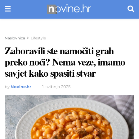
Naslovnica
Lifestyle
Zaboravili ste namočiti grah
preko noći? Nema veze, imamo
savjet kako spasiti stvar
by
Novine.hr
1. svibnja 2025.