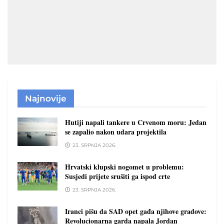
Najnovije
Hutiji napali tankere u Crvenom moru: Jedan
se zapalio nakon udara projektila
23. SRPNJA 2026.
Hrvatski klupski nogomet u problemu:
Susjedi prijete srušiti ga ispod crte
23. SRPNJA 2026.
Iranci pišu da SAD opet gađa njihove gradove:
Revolucionarna garda napala Jordan