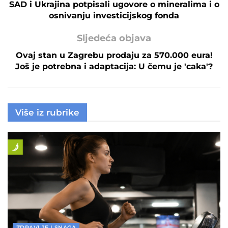
SAD i Ukrajina potpisali ugovore o mineralima i o
osnivanju investicijskog fonda
Sljedeća objava
Ovaj stan u Zagrebu prodaju za 570.000 eura!
Još je potrebna i adaptacija: U čemu je 'caka'?
Više iz rubrike
ZDRAVLJE I SNAGA