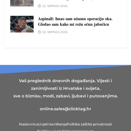
22. SRPNJA 2026.
Aspinall: Imao sam užasnu operaciju oka.
Gledao sam kako mi režu očnu jabučicu
22. SRPNJA 2026.
Vaš preglednik dnevnih događanja. Vijesti i
zanimljivosti iz Hrvatske i svijeta,
sve o biznisu, modi, zabavi, ljubavi i putovanjima.
online.sales@clicktag.hr
Naslovnica
Uvjeti korištenja
Politika zaštite privatnosti