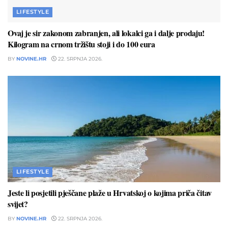
LIFESTYLE
Ovaj je sir zakonom zabranjen, ali lokalci ga i dalje prodaju!
Kilogram na crnom tržištu stoji i do 100 eura
BY
NOVINE.HR
22. SRPNJA 2026.
LIFESTYLE
Jeste li posjetili pješčane plaže u Hrvatskoj o kojima priča čitav
svijet?
BY
NOVINE.HR
22. SRPNJA 2026.