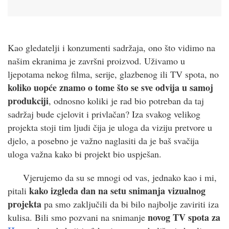
Kao gledatelji i konzumenti sadržaja, ono što vidimo na
našim ekranima je završni proizvod. Uživamo u
ljepotama nekog filma, serije, glazbenog ili TV spota, no
koliko uopće znamo o tome što se sve odvija u samoj
produkciji
, odnosno koliki je rad bio potreban da taj
sadržaj bude cjelovit i privlačan? Iza svakog velikog
projekta stoji tim ljudi čija je uloga da viziju pretvore u
djelo, a posebno je važno naglasiti da je baš svačija
uloga važna kako bi projekt bio uspješan.
Vjerujemo da su se mnogi od vas, jednako kao i mi,
kako izgleda dan na setu snimanja vizualnog
pitali
projekta
pa smo zaključili da bi bilo najbolje zaviriti iza
novog TV spota za
kulisa. Bili smo pozvani na snimanje