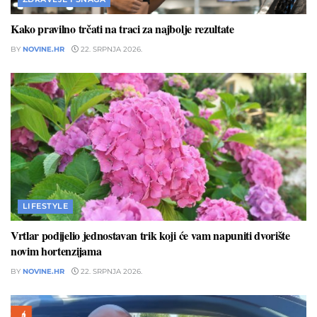
Kako pravilno trčati na traci za najbolje rezultate
BY
NOVINE.HR
22. SRPNJA 2026.
LIFESTYLE
Vrtlar podijelio jednostavan trik koji će vam napuniti dvorište
novim hortenzijama
BY
NOVINE.HR
22. SRPNJA 2026.