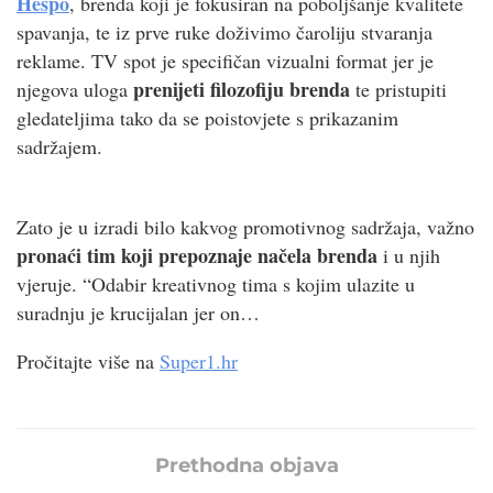
Hespo
, brenda koji je fokusiran na poboljšanje kvalitete
spavanja, te iz prve ruke doživimo čaroliju stvaranja
reklame. TV spot je specifičan vizualni format jer je
prenijeti filozofiju brenda
njegova uloga
te pristupiti
gledateljima tako da se poistovjete s prikazanim
sadržajem.
Zato je u izradi bilo kakvog promotivnog sadržaja, važno
pronaći tim koji prepoznaje načela brenda
i u njih
vjeruje. “Odabir kreativnog tima s kojim ulazite u
suradnju je krucijalan jer on…
Pročitajte više na
Super1.hr
Prethodna objava