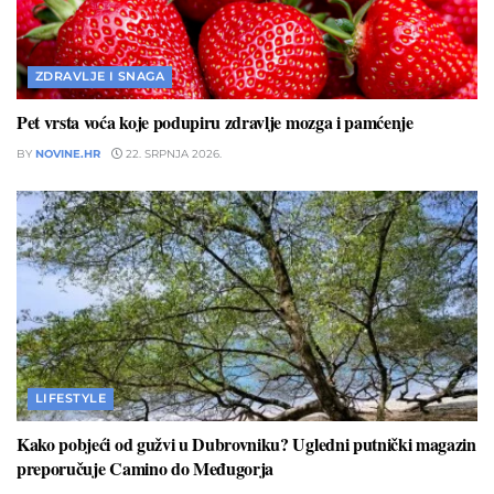
ZDRAVLJE I SNAGA
Pet vrsta voća koje podupiru zdravlje mozga i pamćenje
BY
NOVINE.HR
22. SRPNJA 2026.
LIFESTYLE
Kako pobjeći od gužvi u Dubrovniku? Ugledni putnički magazin
preporučuje Camino do Međugorja