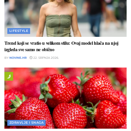
LIFESTYLE
Trend koji se vratio u velikom stilu: Ovaj model hlača na njoj
izgleda sve samo ne obično
BY
NOVINE.HR
22. SRPNJA 2026.
ZDRAVLJE I SNAGA