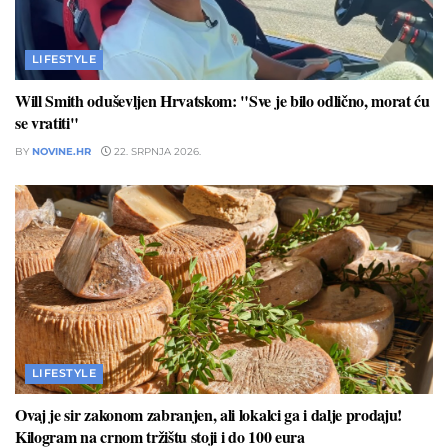
LIFESTYLE
Will Smith oduševljen Hrvatskom: "Sve je bilo odlično, morat ću
se vratiti"
BY
NOVINE.HR
22. SRPNJA 2026.
LIFESTYLE
Ovaj je sir zakonom zabranjen, ali lokalci ga i dalje prodaju!
Kilogram na crnom tržištu stoji i do 100 eura