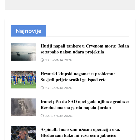
Najnovije
Hutiji napali tankere u Crvenom moru: Jedan
se zapalio nakon udara projektila
23. SRPNJA 2026.
Hrvatski klupski nogomet u problemu:
Susjedi prijete srušiti ga ispod crte
23. SRPNJA 2026.
Iranci pišu da SAD opet gađa njihove gradove:
Revolucionarna garda napala Jordan
22. SRPNJA 2026.
Aspinall: Imao sam užasnu operaciju oka.
Gledao sam kako mi režu očnu jabučicu