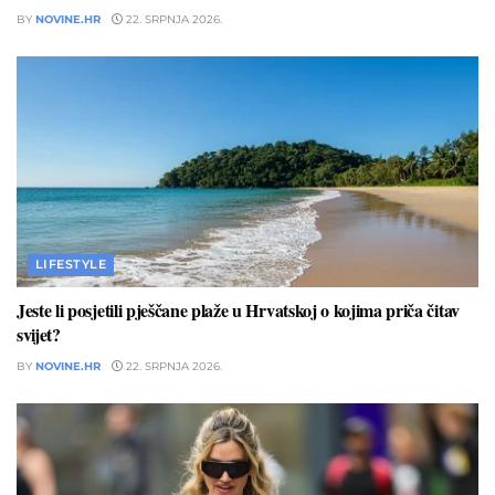
BY
NOVINE.HR
22. SRPNJA 2026.
LIFESTYLE
Jeste li posjetili pješčane plaže u Hrvatskoj o kojima priča čitav
svijet?
BY
NOVINE.HR
22. SRPNJA 2026.