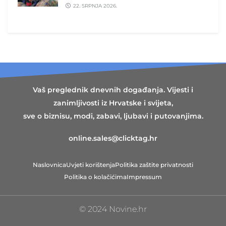
22. SRPNJA 2026.
Vaš preglednik dnevnih događanja. Vijesti i
zanimljivosti iz Hrvatske i svijeta,
sve o biznisu, modi, zabavi, ljubavi i putovanjima.
online.sales@clicktag.hr
Naslovnica
Uvjeti korištenja
Politika zaštite privatnosti
Politika o kolačićima
Impressum
© 2024 Novine.hr