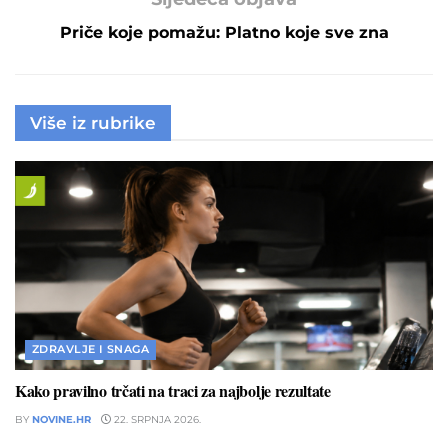
Priče koje pomažu: Platno koje sve zna
Više iz rubrike
ZDRAVLJE I SNAGA
Kako pravilno trčati na traci za najbolje rezultate
BY
NOVINE.HR
22. SRPNJA 2026.