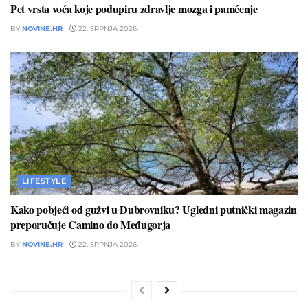
Pet vrsta voća koje podupiru zdravlje mozga i pamćenje
BY
NOVINE.HR
22. SRPNJA 2026.
LIFESTYLE
Kako pobjeći od gužvi u Dubrovniku? Ugledni putnički magazin
preporučuje Camino do Međugorja
BY
NOVINE.HR
22. SRPNJA 2026.