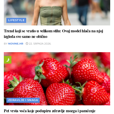
LIFESTYLE
Trend koji se vratio u velikom stilu: Ovaj model hlača na njoj
izgleda sve samo ne obično
BY
NOVINE.HR
22. SRPNJA 2026.
ZDRAVLJE I SNAGA
Pet vrsta voća koje podupiru zdravlje mozga i pamćenje