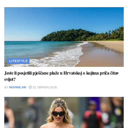
LIFESTYLE
Jeste li posjetili pješčane plaže u Hrvatskoj o kojima priča čitav
svijet?
BY
NOVINE.HR
22. SRPNJA 2026.