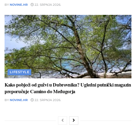
BY
NOVINE.HR
22. SRPNJA 2026.
LIFESTYLE
Kako pobjeći od gužvi u Dubrovniku? Ugledni putnički magazin
preporučuje Camino do Međugorja
BY
NOVINE.HR
22. SRPNJA 2026.