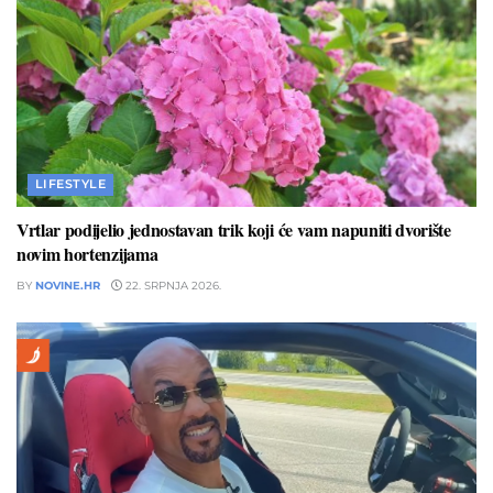
LIFESTYLE
Vrtlar podijelio jednostavan trik koji će vam napuniti dvorište
novim hortenzijama
BY
NOVINE.HR
22. SRPNJA 2026.