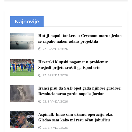
Najnovije
Hutiji napali tankere u Crvenom moru: Jedan
se zapalio nakon udara projektila
23. SRPNJA 2026.
Hrvatski klupski nogomet u problemu:
Susjedi prijete srušiti ga ispod crte
23. SRPNJA 2026.
Iranci pišu da SAD opet gađa njihove gradove:
Revolucionarna garda napala Jordan
22. SRPNJA 2026.
Aspinall: Imao sam užasnu operaciju oka.
Gledao sam kako mi režu očnu jabučicu
22. SRPNJA 2026.