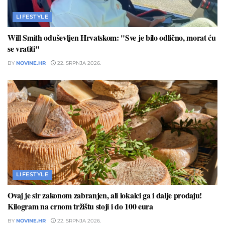
LIFESTYLE
Will Smith oduševljen Hrvatskom: "Sve je bilo odlično, morat ću
se vratiti"
BY
NOVINE.HR
22. SRPNJA 2026.
LIFESTYLE
Ovaj je sir zakonom zabranjen, ali lokalci ga i dalje prodaju!
Kilogram na crnom tržištu stoji i do 100 eura
BY
NOVINE.HR
22. SRPNJA 2026.