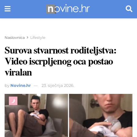
Naslovnica
Lifestyle
Surova stvarnost roditeljstva:
Video iscrpljenog oca postao
viralan
by
Novine.hr
23. siječnja 2026.