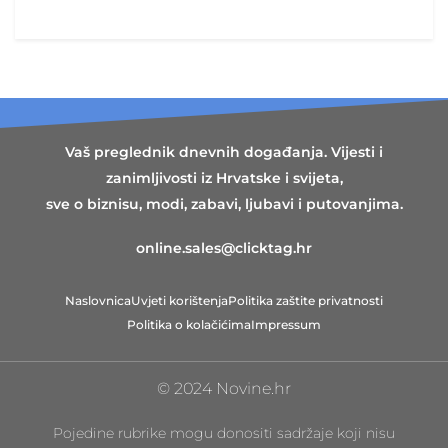
Vaš preglednik dnevnih događanja. Vijesti i
zanimljivosti iz Hrvatske i svijeta,
sve o biznisu, modi, zabavi, ljubavi i putovanjima.
online.sales@clicktag.hr
Naslovnica
Uvjeti korištenja
Politika zaštite privatnosti
Politika o kolačićima
Impressum
© 2024 Novine.hr
Pojedine rubrike mogu donositi sadržaje koji nisu