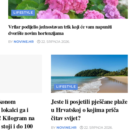
LIFESTYLE
Vrtlar podijelio jednostavan trik koji će vam napuniti
dvorište novim hortenzijama
BY
NOVINE.HR
22. SRPNJA 2026.
LIFESTYLE
akonom
Jeste li posjetili pješčane plaže
 lokalci ga i
u Hrvatskoj o kojima priča
u! Kilogram na
čitav svijet?
stoji i do 100
BY
NOVINE.HR
22. SRPNJA 2026.