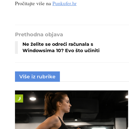
Pročitajte više na
Punkufer.hr
Prethodna objava
Ne želite se odreći računala s
Windowsima 10? Evo što učiniti
Više iz rubrike