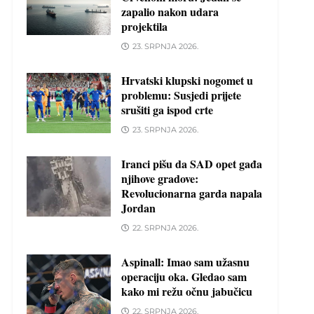
zapalio nakon udara
projektila
23. SRPNJA 2026.
Hrvatski klupski nogomet u
problemu: Susjedi prijete
srušiti ga ispod crte
23. SRPNJA 2026.
Iranci pišu da SAD opet gađa
njihove gradove:
Revolucionarna garda napala
Jordan
22. SRPNJA 2026.
Aspinall: Imao sam užasnu
operaciju oka. Gledao sam
kako mi režu očnu jabučicu
22. SRPNJA 2026.