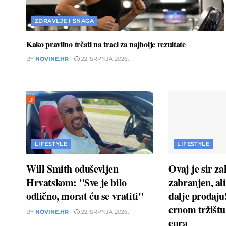
ZDRAVLJE I SNAGA
Kako pravilno trčati na traci za najbolje rezultate
BY
NOVINE.HR
22. SRPNJA 2026.
LIFESTYLE
LIFESTYLE
Will Smith oduševljen
Ovaj je sir z
Hrvatskom: "Sve je bilo
zabranjen, ali
odlično, morat ću se vratiti"
dalje prodaj
crnom tržištu 
BY
NOVINE.HR
22. SRPNJA 2026.
eura