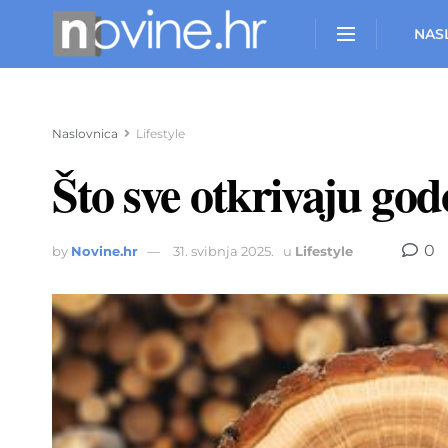
NAS
Naslovnica
Lifestyle
Što sve otkrivaju go
0
by
Novine.hr
31. svibnja 2025.
u
Lifestyle