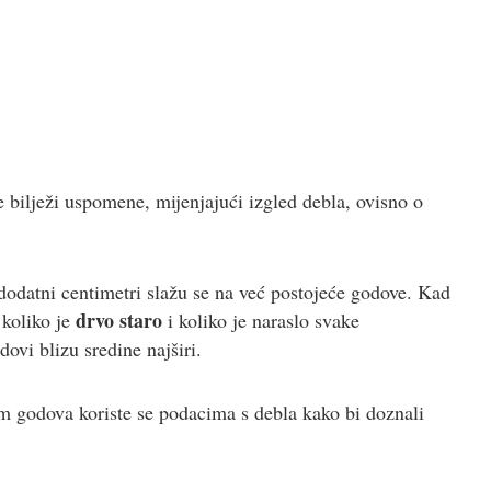
e bilježi uspomene, mijenjajući izgled debla, ovisno o
 a dodatni centimetri slažu se na već postojeće godove. Kad
drvo staro
 koliko je
i koliko je naraslo svake
ovi blizu sredine najširi.
em godova koriste se podacima s debla kako bi doznali