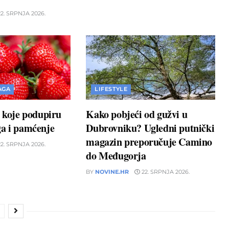
2. SRPNJA 2026.
AGA
LIFESTYLE
a koje podupiru
Kako pobjeći od gužvi u
ga i pamćenje
Dubrovniku? Ugledni putnički
magazin preporučuje Camino
2. SRPNJA 2026.
do Međugorja
BY
NOVINE.HR
22. SRPNJA 2026.