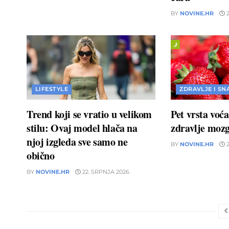
BY
NOVINE.HR
2
LIFESTYLE
ZDRAVLJE I SN
Trend koji se vratio u velikom
Pet vrsta voć
stilu: Ovaj model hlača na
zdravlje moz
njoj izgleda sve samo ne
BY
NOVINE.HR
2
obično
BY
NOVINE.HR
22. SRPNJA 2026.