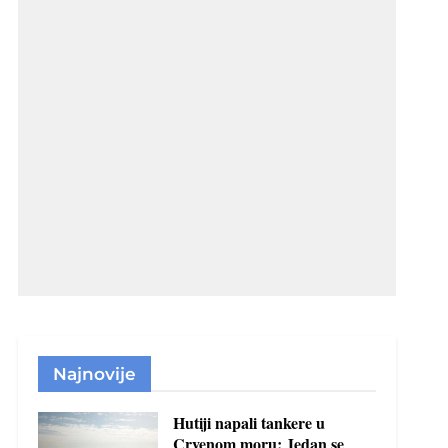
Najnovije
Hutiji napali tankere u
Crvenom moru: Jedan se