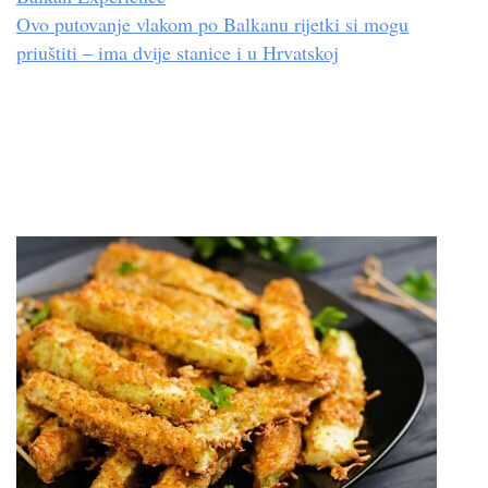
Ovo putovanje vlakom po Balkanu rijetki si mogu
priuštiti – ima dvije stanice i u Hrvatskoj