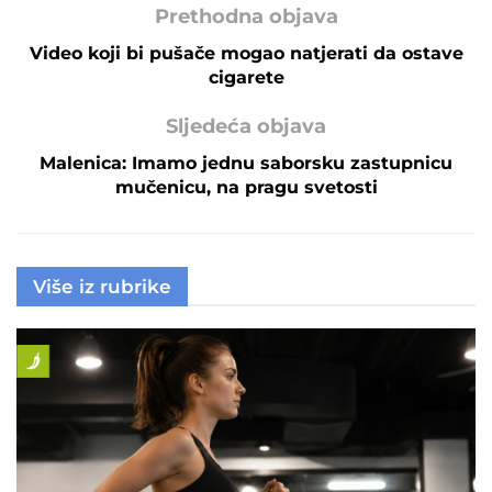
Prethodna objava
Video koji bi pušače mogao natjerati da ostave
cigarete
Sljedeća objava
Malenica: Imamo jednu saborsku zastupnicu
mučenicu, na pragu svetosti
Više iz rubrike