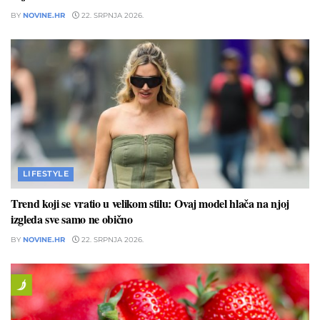
BY
NOVINE.HR
22. SRPNJA 2026.
LIFESTYLE
Trend koji se vratio u velikom stilu: Ovaj model hlača na njoj
izgleda sve samo ne obično
BY
NOVINE.HR
22. SRPNJA 2026.