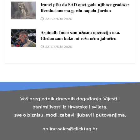
Iranci pišu da SAD opet gađa njihove gradove:
Revolucionarna garda napala Jordan
22. SRPNJA 2026.
Aspinall: Imao sam užasnu operaciju oka.
Gledao sam kako mi režu očnu jabučicu
22. SRPNJA 2026.
Vaš preglednik dnevnih događanja. Vijesti i
zanimljivosti iz Hrvatske i svijeta,
sve o biznisu, modi, zabavi, ljubavi i putovanjima.
online.sales@clicktag.hr