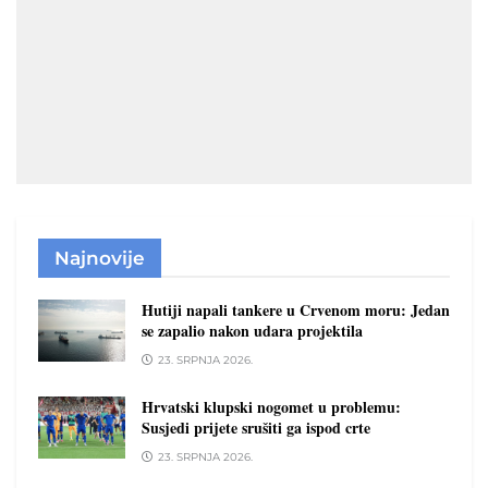
Najnovije
Hutiji napali tankere u Crvenom moru: Jedan
se zapalio nakon udara projektila
23. SRPNJA 2026.
Hrvatski klupski nogomet u problemu:
Susjedi prijete srušiti ga ispod crte
23. SRPNJA 2026.