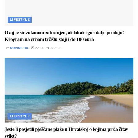
LIFESTYLE
Ovaj je sir zakonom zabranjen, ali lokalci ga i dalje prodaju!
Kilogram na crnom tržištu stoji i do 100 eura
BY
NOVINE.HR
22. SRPNJA 2026.
LIFESTYLE
Jeste li posjetili pješčane plaže u Hrvatskoj o kojima priča čitav
svijet?