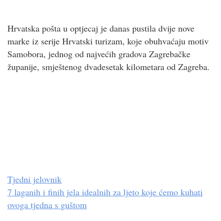
Hrvatska pošta u optjecaj je danas pustila dvije nove
marke iz serije Hrvatski turizam, koje obuhvaćaju motiv
Samobora, jednog od najvećih gradova Zagrebačke
županije, smještenog dvadesetak kilometara od Zagreba.
Tjedni jelovnik
7 laganih i finih jela idealnih za ljeto koje ćemo kuhati
ovoga tjedna s guštom