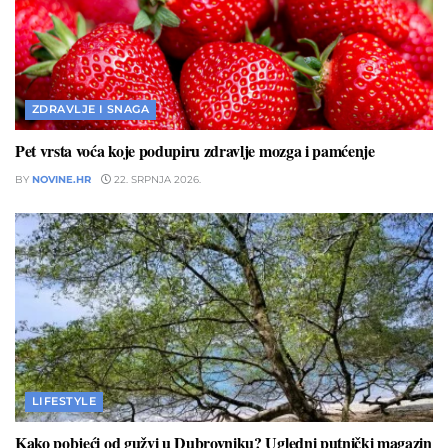
ZDRAVLJE I SNAGA
Pet vrsta voća koje podupiru zdravlje mozga i pamćenje
BY
NOVINE.HR
22. SRPNJA 2026.
LIFESTYLE
Kako pobjeći od gužvi u Dubrovniku? Ugledni putnički magazin