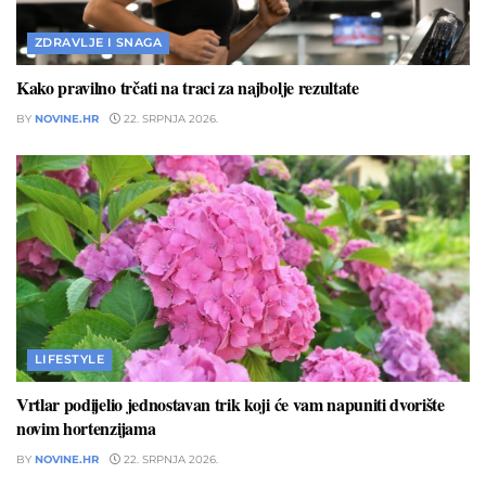
ZDRAVLJE I SNAGA
Kako pravilno trčati na traci za najbolje rezultate
BY
NOVINE.HR
22. SRPNJA 2026.
LIFESTYLE
Vrtlar podijelio jednostavan trik koji će vam napuniti dvorište
novim hortenzijama
BY
NOVINE.HR
22. SRPNJA 2026.