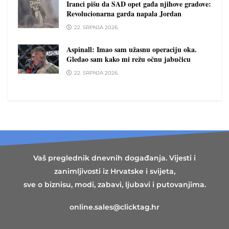
Iranci pišu da SAD opet gađa njihove gradove:
Revolucionarna garda napala Jordan
22. SRPNJA 2026.
Aspinall: Imao sam užasnu operaciju oka.
Gledao sam kako mi režu očnu jabučicu
22. SRPNJA 2026.
Vaš preglednik dnevnih događanja. Vijesti i
zanimljivosti iz Hrvatske i svijeta,
sve o biznisu, modi, zabavi, ljubavi i putovanjima.
online.sales@clicktag.hr