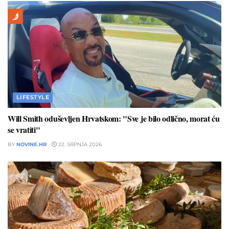
LIFESTYLE
Will Smith oduševljen Hrvatskom: "Sve je bilo odlično, morat ću
se vratiti"
BY
NOVINE.HR
22. SRPNJA 2026.