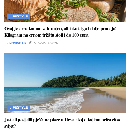
LIFESTYLE
Ovaj je sir zakonom zabranjen, ali lokalci ga i dalje prodaju!
Kilogram na crnom tržištu stoji i do 100 eura
BY
NOVINE.HR
22. SRPNJA 2026.
LIFESTYLE
Jeste li posjetili pješčane plaže u Hrvatskoj o kojima priča čitav
svijet?