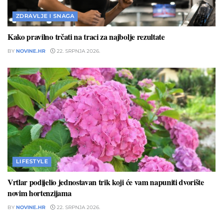
ZDRAVLJE I SNAGA
Kako pravilno trčati na traci za najbolje rezultate
BY
NOVINE.HR
22. SRPNJA 2026.
LIFESTYLE
Vrtlar podijelio jednostavan trik koji će vam napuniti dvorište
novim hortenzijama
BY
NOVINE.HR
22. SRPNJA 2026.