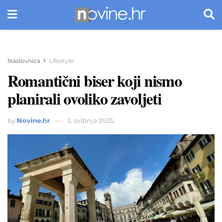
Naslovnica
Lifestyle
Romantični biser koji nismo
planirali ovoliko zavoljeti
by
Novine.hr
3. svibnja 2025.