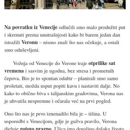
Na povratku iz Venecije
odlučili smo malo produžiti put
i skrenuti prema unutrašnjosti kako bi barem jedan dan
Veronu
istražili
– nismo znali što nas očekuje, a ostali
smo oduševljeni.
otprilike sat
Vožnja od Venecije do Verone traje
vremena
i sasvim je ugodna, bez stresa i prometnih
čepova. Bio je to spontan odabir – planirali smo samo
prošetati, možda usput popiti kavu i nastaviti dalje. No
kako to obično biva s talijanskim gradovima, Verona nas
je uhvatila nespremne i očarala već na prvi pogled.
Ono što nas je prvo iznenadilo bila je – tišina. U
usporedbi s Venecijom, gdje je gužva pravilo, Verona
gotovo prazno
djeluje
. Ulica ima dovoljno dašaka života