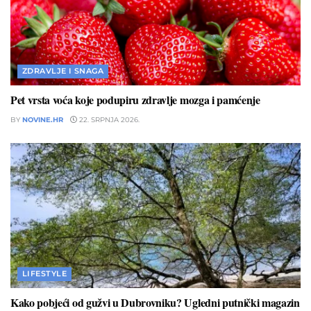
ZDRAVLJE I SNAGA
Pet vrsta voća koje podupiru zdravlje mozga i pamćenje
BY
NOVINE.HR
22. SRPNJA 2026.
LIFESTYLE
Kako pobjeći od gužvi u Dubrovniku? Ugledni putnički magazin