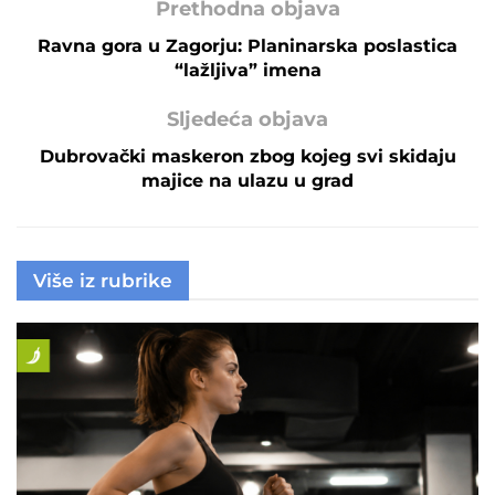
Prethodna objava
Ravna gora u Zagorju: Planinarska poslastica
“lažljiva” imena
Sljedeća objava
Dubrovački maskeron zbog kojeg svi skidaju
majice na ulazu u grad
Više iz rubrike