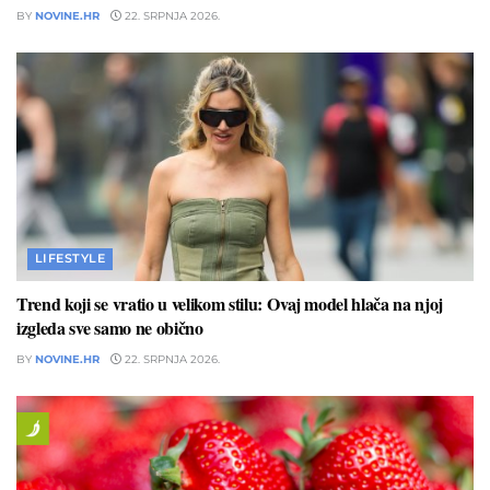
BY
NOVINE.HR
22. SRPNJA 2026.
LIFESTYLE
Trend koji se vratio u velikom stilu: Ovaj model hlača na njoj
izgleda sve samo ne obično
BY
NOVINE.HR
22. SRPNJA 2026.