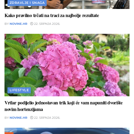
ZDRAVLJE I SNAGA
Kako pravilno trčati na traci za najbolje rezultate
BY
NOVINE.HR
22. SRPNJA 2026.
LIFESTYLE
Vrtlar podijelio jednostavan trik koji će vam napuniti dvorište
novim hortenzijama
BY
NOVINE.HR
22. SRPNJA 2026.