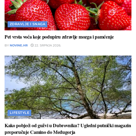
ZDRAVLJE I SNAGA
Pet vrsta voća koje podupiru zdravlje mozga i pamćenje
BY
NOVINE.HR
22. SRPNJA 2026.
LIFESTYLE
Kako pobjeći od gužvi u Dubrovniku? Ugledni putnički magazin
preporučuje Camino do Međugorja