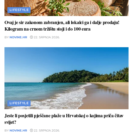
LIFESTYLE
Ovaj je sir zakonom zabranjen, ali lokalci ga i dalje prodaju!
Kilogram na crnom tržištu stoji i do 100 eura
BY
NOVINE.HR
22. SRPNJA 2026.
LIFESTYLE
Jeste li posjetili pješčane plaže u Hrvatskoj o kojima priča čitav
svijet?
BY
NOVINE.HR
22. SRPNJA 2026.