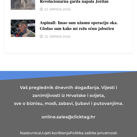
Revolucionarna garda napala Jordan
22. SRPNJA 2026.
Aspinall: Imao sam užasnu operaciju oka.
Gledao sam kako mi režu očnu jabučicu
22. SRPNJA 2026.
Vaš preglednik dnevnih događanja. Vijesti i
zanimljivosti iz Hrvatske i svijeta,
sve o biznisu, modi, zabavi, ljubavi i putovanjima.
online.sales@clicktag.hr
Naslovnica
Uvjeti korištenja
Politika zaštite privatnosti