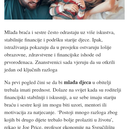
Mlađa braća i sestre često odrastaju uz više iskustva,
stabilnije financije i podršku starije djece. Ipak,
istraživanja pokazuju da u prosjeku ostvaruju lošije
obrazovne, zdravstvene i financijske ishode od
prvorođenaca. Znanstvenici sada vjeruju da su otkrili
jedan od ključnih razloga
mlađa djeca
Na prvi pogled čini se da bi
u obitelji
trebala imati prednost. Dolaze na svijet kada su roditelji
financijski stabilniji i iskusniji, a uz sebe imaju stariju
braću i sestre koji im mogu biti uzori, mentori ili
motivacija za natjecanje. ‘Postoji mnogo razloga zbog
kojih bi drugo dijete trebalo bolje prolaziti u životu’,
rekao je Joe Price, profesor ekonomije na Sveučilištu