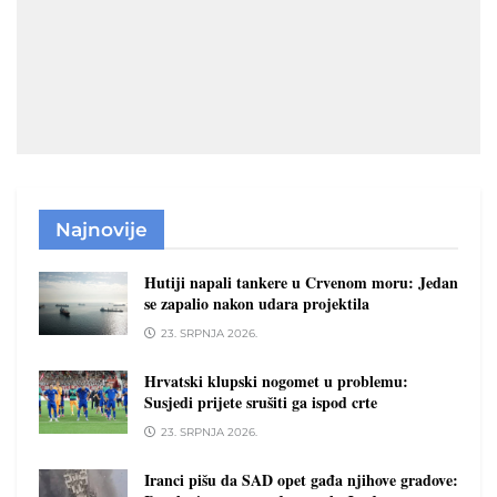
Najnovije
Hutiji napali tankere u Crvenom moru: Jedan
se zapalio nakon udara projektila
23. SRPNJA 2026.
Hrvatski klupski nogomet u problemu:
Susjedi prijete srušiti ga ispod crte
23. SRPNJA 2026.
Iranci pišu da SAD opet gađa njihove gradove: