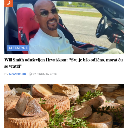
LIFESTYLE
Will Smith oduševljen Hrvatskom: "Sve je bilo odlično, morat ću
se vratiti"
BY
NOVINE.HR
22. SRPNJA 2026.