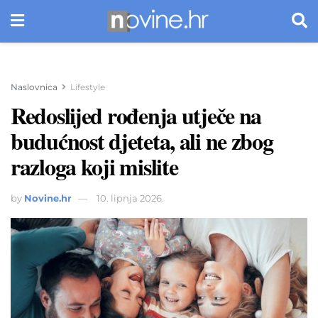
Naslovnica
Lifestyle
Redoslijed rođenja utječe na
budućnost djeteta, ali ne zbog
razloga koji mislite
by
Novine.hr
10. lipnja 2026.