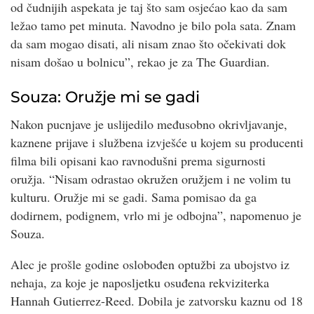
od čudnijih aspekata je taj što sam osjećao kao da sam
ležao tamo pet minuta. Navodno je bilo pola sata. Znam
da sam mogao disati, ali nisam znao što očekivati dok
nisam došao u bolnicu”, rekao je za The Guardian.
Souza: Oružje mi se gadi
Nakon pucnjave je uslijedilo međusobno okrivljavanje,
kaznene prijave i službena izvješće u kojem su producenti
filma bili opisani kao ravnodušni prema sigurnosti
oružja. “Nisam odrastao okružen oružjem i ne volim tu
kulturu. Oružje mi se gadi. Sama pomisao da ga
dodirnem, podignem, vrlo mi je odbojna”, napomenuo je
Souza.
Alec je prošle godine oslobođen optužbi za ubojstvo iz
nehaja, za koje je naposljetku osuđena rekviziterka
Hannah Gutierrez-Reed. Dobila je zatvorsku kaznu od 18