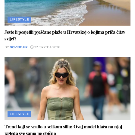
LIFESTYLE
Jeste li posjetili pješčane plaže u Hrvatskoj o kojima priča čitav
svijet?
BY
NOVINE.HR
22. SRPNJA 2026.
LIFESTYLE
Trend koji se vratio u velikom stilu: Ovaj model hlača na njoj
izgleda sve samo ne obično