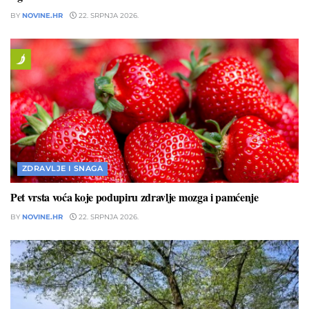
BY
NOVINE.HR
22. SRPNJA 2026.
ZDRAVLJE I SNAGA
Pet vrsta voća koje podupiru zdravlje mozga i pamćenje
BY
NOVINE.HR
22. SRPNJA 2026.