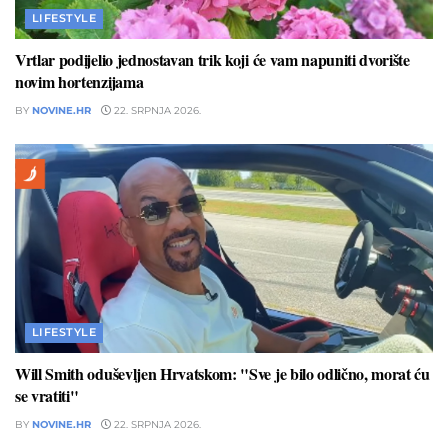
LIFESTYLE
Vrtlar podijelio jednostavan trik koji će vam napuniti dvorište
novim hortenzijama
BY
NOVINE.HR
22. SRPNJA 2026.
LIFESTYLE
Will Smith oduševljen Hrvatskom: "Sve je bilo odlično, morat ću
se vratiti"
BY
NOVINE.HR
22. SRPNJA 2026.