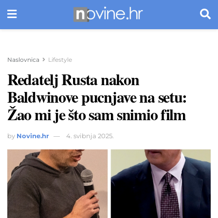
Naslovnica
Lifestyle
Redatelj Rusta nakon
Baldwinove pucnjave na setu:
Žao mi je što sam snimio film
by
Novine.hr
4. svibnja 2025.