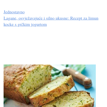
Jednostavno
Lagane, osvježavajuće i silno ukusne: Recept za limun
kocke s grčkim jogurtom