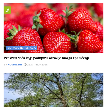
ZDRAVLJE I SNAGA
Pet vrsta voća koje podupiru zdravlje mozga i pamćenje
BY
NOVINE.HR
22. SRPNJA 2026.