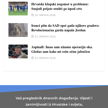
Hrvatski klupski nogomet u problemu:
Susjedi prijete srušiti ga ispod crte
23. SRPNJA 2026.
Iranci pišu da SAD opet gađa njihove gradove:
Revolucionarna garda napala Jordan
22. SRPNJA 2026.
Aspinall: Imao sam užasnu operaciju oka.
Gledao sam kako mi režu očnu jabučicu
22. SRPNJA 2026.
Vaš preglednik dnevnih događanja. Vijesti i
zanimljivosti iz Hrvatske i svijeta,