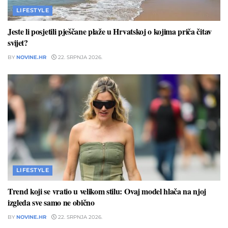
LIFESTYLE
Jeste li posjetili pješčane plaže u Hrvatskoj o kojima priča čitav
svijet?
BY
NOVINE.HR
22. SRPNJA 2026.
LIFESTYLE
Trend koji se vratio u velikom stilu: Ovaj model hlača na njoj
izgleda sve samo ne obično
BY
NOVINE.HR
22. SRPNJA 2026.