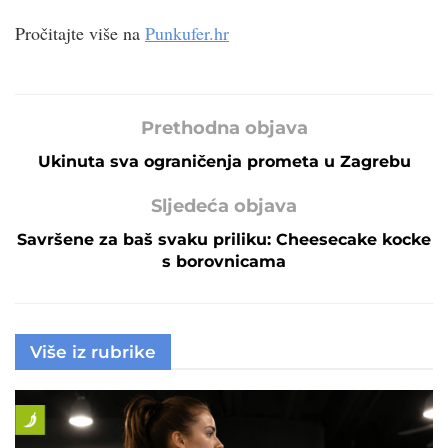
Pročitajte više na
Punkufer.hr
Prethodna objava
Ukinuta sva ograničenja prometa u Zagrebu
Sljedeća objava
Savršene za baš svaku priliku: Cheesecake kocke
s borovnicama
Više iz rubrike