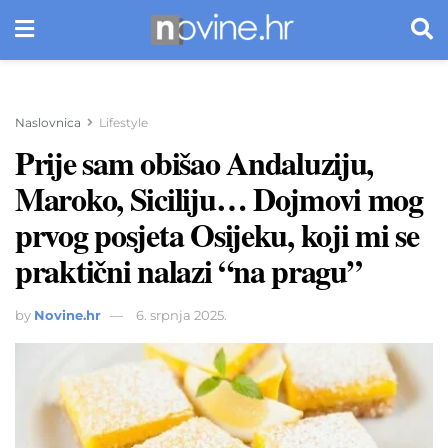
Naslovnica
Lifestyle
Prije sam obišao Andaluziju,
Maroko, Siciliju… Dojmovi mog
prvog posjeta Osijeku, koji mi se
praktični nalazi “na pragu”
by
Novine.hr
6. srpnja 2025.