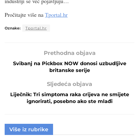
industriji se već pojavljuju…
Pročitajte više na
Tportal.hr
Oznake:
Tportal.hr
Prethodna objava
Svibanj na Pickbox NOW donosi uzbudljive
britanske serije
Sljedeća objava
Liječnik: Tri simptoma raka crijeva ne smijete
ignorirati, posebno ako ste mlađi
Više iz rubrike