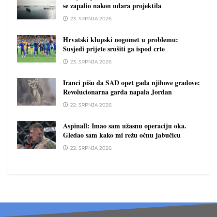
se zapalio nakon udara projektila
23. SRPNJA 2026.
Hrvatski klupski nogomet u problemu:
Susjedi prijete srušiti ga ispod crte
23. SRPNJA 2026.
Iranci pišu da SAD opet gađa njihove gradove:
Revolucionarna garda napala Jordan
22. SRPNJA 2026.
Aspinall: Imao sam užasnu operaciju oka.
Gledao sam kako mi režu očnu jabučicu
22. SRPNJA 2026.