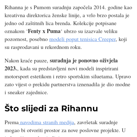
Rihanna je s Pumom suradnju započela 2014. godine kao
kreativna direktorica ženske linije, a vrlo brzo postala je
jedno od zaštitnih lica brenda. Kolekcije potpisane
Fenty x Puma
oznakom ‘
‘ ubrzo su izazvale veliku
pozornost, posebno
modeli poput tenisica Creeper
, koji
su rasprodavani u rekordnom roku.
suradnja je ponovno oživjela
Nakon kraće pauze,
2023.
, kada su predstavljeni novi modeli inspirirani
motorsport estetikom i retro sportskim siluetama. Upravo
zato vijest o prekidu partnerstva iznenadila je dio modne
i sneaker zajednice.
Što slijedi za Rihannu
Prema
navodima stranih medija
, završetak suradnje
mogao bi otvoriti prostor za nove poslovne projekte. U