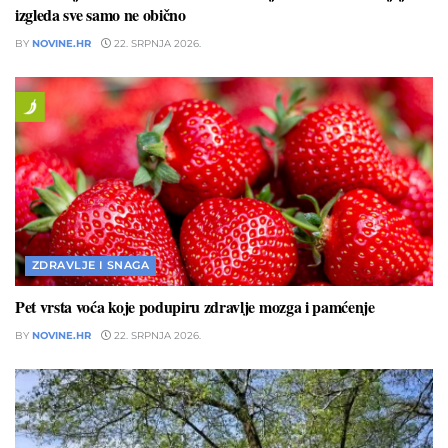
izgleda sve samo ne obično
BY
NOVINE.HR
22. SRPNJA 2026.
ZDRAVLJE I SNAGA
Pet vrsta voća koje podupiru zdravlje mozga i pamćenje
BY
NOVINE.HR
22. SRPNJA 2026.