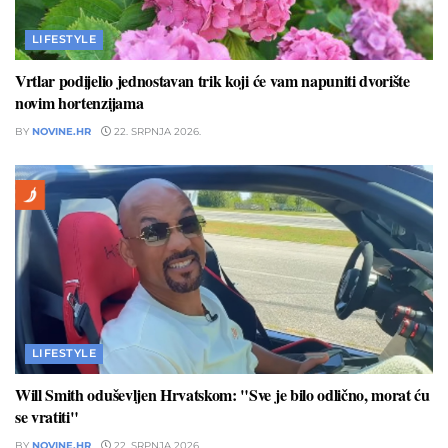
LIFESTYLE
Vrtlar podijelio jednostavan trik koji će vam napuniti dvorište
novim hortenzijama
BY
NOVINE.HR
22. SRPNJA 2026.
LIFESTYLE
Will Smith oduševljen Hrvatskom: "Sve je bilo odlično, morat ću
se vratiti"
BY
NOVINE.HR
22. SRPNJA 2026.