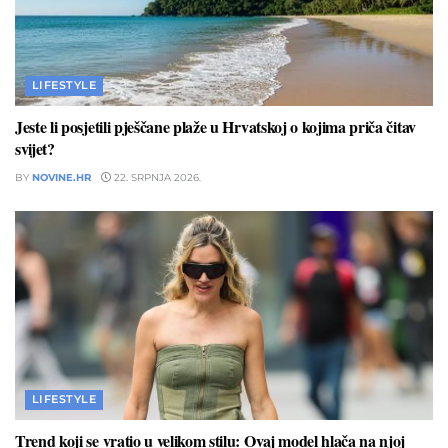
LIFESTYLE
Jeste li posjetili pješčane plaže u Hrvatskoj o kojima priča čitav
svijet?
BY
NOVINE.HR
22. SRPNJA 2026.
LIFESTYLE
Trend koji se vratio u velikom stilu: Ovaj model hlača na njoj