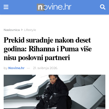
Naslovnica
Lifestyle
Prekid suradnje nakon deset
godina: Rihanna i Puma više
nisu poslovni partneri
by
Novine.hr
21. svibnja 2026.