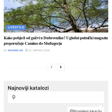
LIFESTYLE
Kako pobjeći od gužvi u Dubrovniku? Ugledni putnički magazin
preporučuje Camino do Međugorja
BY
NOVINE.HR
22. SRPNJA 2026.