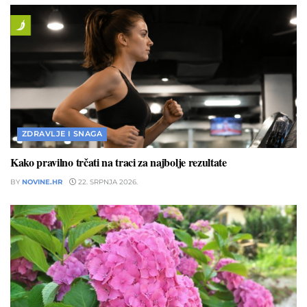
ZDRAVLJE I SNAGA
Kako pravilno trčati na traci za najbolje rezultate
BY
NOVINE.HR
22. SRPNJA 2026.