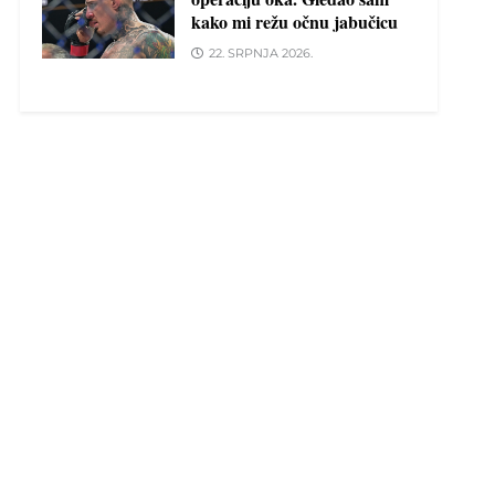
kako mi režu očnu jabučicu
22. SRPNJA 2026.