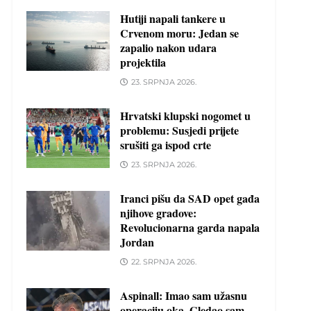
Hutiji napali tankere u
Crvenom moru: Jedan se
zapalio nakon udara
projektila
23. SRPNJA 2026.
Hrvatski klupski nogomet u
problemu: Susjedi prijete
srušiti ga ispod crte
23. SRPNJA 2026.
Iranci pišu da SAD opet gađa
njihove gradove:
Revolucionarna garda napala
Jordan
22. SRPNJA 2026.
Aspinall: Imao sam užasnu
operaciju oka. Gledao sam