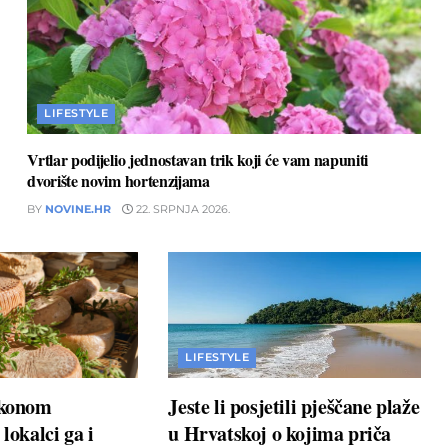
LIFESTYLE
Vrtlar podijelio jednostavan trik koji će vam napuniti
dvorište novim hortenzijama
BY
NOVINE.HR
22. SRPNJA 2026.
LIFESTYLE
akonom
Jeste li posjetili pješčane plaže
 lokalci ga i
u Hrvatskoj o kojima priča