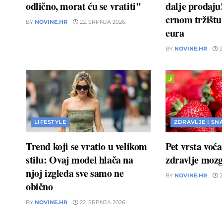
odlično, morat ću se vratiti"
dalje prodaj
crnom tržištu 
BY
NOVINE.HR
22. SRPNJA 2026.
eura
BY
NOVINE.HR
2
LIFESTYLE
ZDRAVLJE I SN
Trend koji se vratio u velikom
Pet vrsta voć
stilu: Ovaj model hlača na
zdravlje moz
njoj izgleda sve samo ne
BY
NOVINE.HR
2
obično
BY
NOVINE.HR
22. SRPNJA 2026.