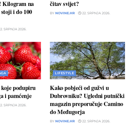
u! Kilogram na
čitav svijet?
stoji i do 100
BY
NOVINE.HR
22. SRPNJA 2026.
2. SRPNJA 2026.
AGA
LIFESTYLE
a koje podupiru
Kako pobjeći od gužvi u
ga i pamćenje
Dubrovniku? Ugledni putnički
magazin preporučuje Camino
2. SRPNJA 2026.
do Međugorja
BY
NOVINE.HR
22. SRPNJA 2026.