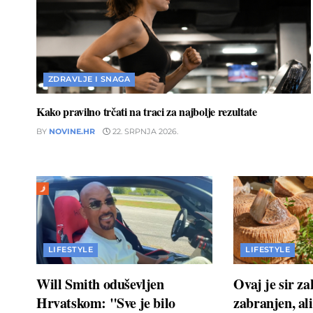
ZDRAVLJE I SNAGA
Kako pravilno trčati na traci za najbolje rezultate
BY
NOVINE.HR
22. SRPNJA 2026.
LIFESTYLE
LIFESTYLE
Will Smith oduševljen
Ovaj je sir z
Hrvatskom: "Sve je bilo
zabranjen, ali