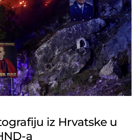
ografiju iz Hrvatske u
 HND-a