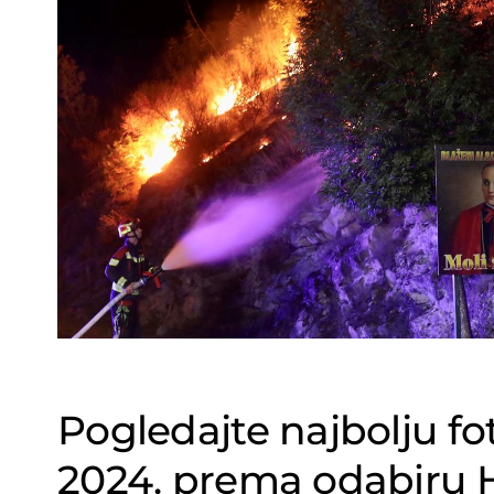
Pogledajte najbolju fot
2024. prema odabiru