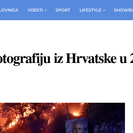
LOVNICA
VIJESTI
SPORT
LIFESTYLE
SHOWBI
otografiju iz Hrvatske 