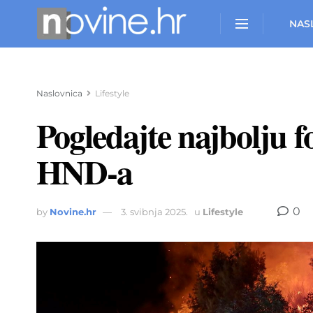
NAS
Naslovnica
Lifestyle
Pogledajte najbolju f
HND-a
0
by
Novine.hr
3. svibnja 2025.
u
Lifestyle