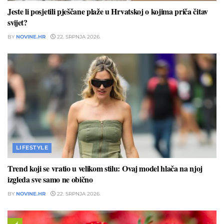
Jeste li posjetili pješčane plaže u Hrvatskoj o kojima priča čitav
svijet?
BY
NOVINE.HR
22. SRPNJA 2026.
LIFESTYLE
Trend koji se vratio u velikom stilu: Ovaj model hlača na njoj
izgleda sve samo ne obično
BY
NOVINE.HR
22. SRPNJA 2026.