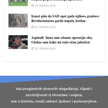
23. SRPNJA 2026.
Iranci pišu da SAD opet gađa njihove gradove:
Revolucionarna garda napala Jordan
22. SRPNJA 2026.
Aspinall: Imao sam užasnu operaciju oka.
Gledao sam kako mi režu očnu jabučicu
22. SRPNJA 2026.
Vaš preglednik dnevnih događanja. Vijesti i
zanimljivosti iz Hrvatske i svijeta,
sve o biznisu, modi, zabavi, ljubavi i putovanjima.