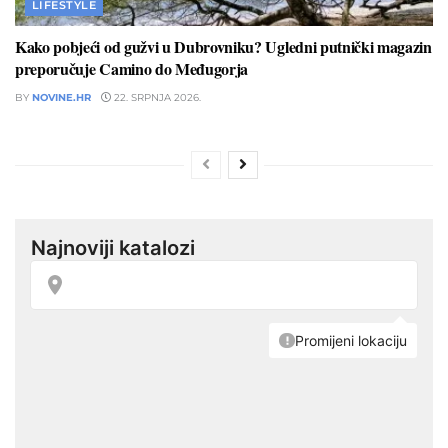
LIFESTYLE
Kako pobjeći od gužvi u Dubrovniku? Ugledni putnički magazin
preporučuje Camino do Međugorja
BY
NOVINE.HR
22. SRPNJA 2026.