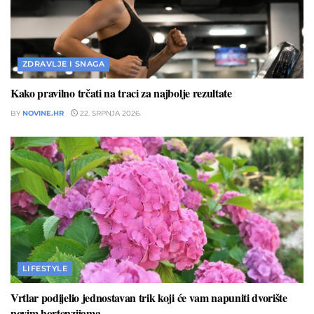
ZDRAVLJE I SNAGA
Kako pravilno trčati na traci za najbolje rezultate
BY
NOVINE.HR
22. SRPNJA 2026.
LIFESTYLE
Vrtlar podijelio jednostavan trik koji će vam napuniti dvorište
novim hortenzijama