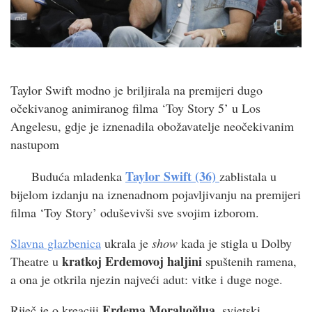
Taylor Swift modno je briljirala na premijeri dugo
očekivanog animiranog filma ‘Toy Story 5’ u Los
Angelesu, gdje je iznenadila obožavatelje neočekivanim
nastupom
Taylor Swift (36)
Buduća mladenka
zablistala u
bijelom izdanju na iznenadnom pojavljivanju na premijeri
filma ‘Toy Story’ oduševivši sve svojim izborom.
Slavna glazbenica
ukrala je
show
kada je stigla u Dolby
kratkoj Erdemovoj haljini
Theatre u
spuštenih ramena,
a ona je otkrila njezin najveći adut: vitke i duge noge.
Erdema Moralıoğlua,
Riječ je o kreaciji
svjetski