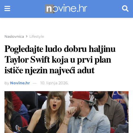
Naslovnica
Lifestyle
Pogledajte ludo dobru haljinu
Taylor Swift koja u prvi plan
ističe njezin najveći adut
by
Novine.hr
10. lipnja 2026.