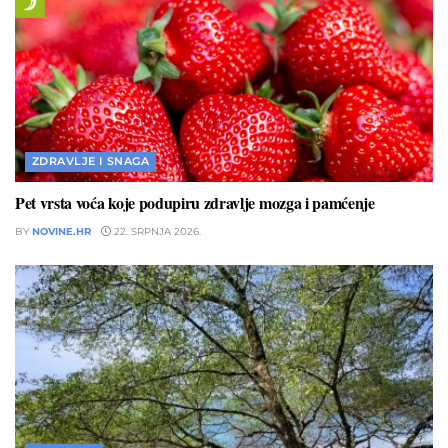
ZDRAVLJE I SNAGA
Pet vrsta voća koje podupiru zdravlje mozga i pamćenje
BY
NOVINE.HR
22. SRPNJA 2026.