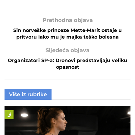
Prethodna objava
Sin norveške princeze Mette‑Marit ostaje u
pritvoru iako mu je majka teško bolesna
Sljedeća objava
Organizatori SP-a: Dronovi predstavljaju veliku
opasnost
Više iz rubrike