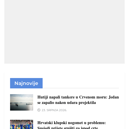
Najnovije
Hutiji napali tankere u Crvenom moru: Jedan
se zapalio nakon udara projektila
23. SRPNJA 2026.
Hrvatski klupski nogomet u problemu:
Susjedi prijete srušiti ga ispod crte