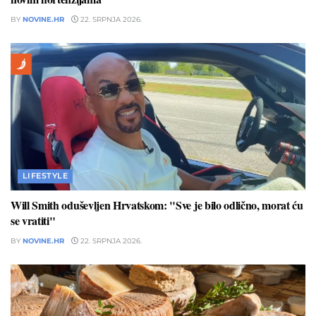
BY
NOVINE.HR
22. SRPNJA 2026.
LIFESTYLE
Will Smith oduševljen Hrvatskom: "Sve je bilo odlično, morat ću
se vratiti"
BY
NOVINE.HR
22. SRPNJA 2026.