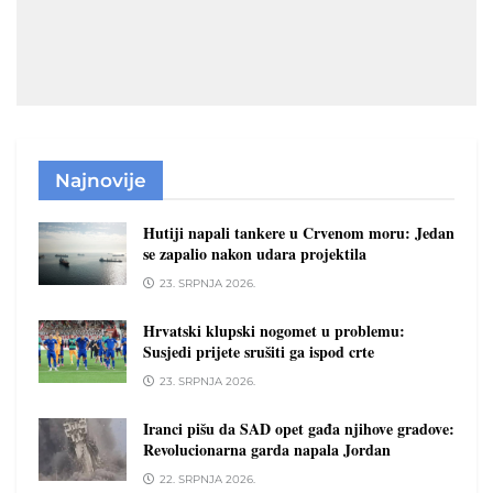
Najnovije
Hutiji napali tankere u Crvenom moru: Jedan
se zapalio nakon udara projektila
23. SRPNJA 2026.
Hrvatski klupski nogomet u problemu:
Susjedi prijete srušiti ga ispod crte
23. SRPNJA 2026.
Iranci pišu da SAD opet gađa njihove gradove:
Revolucionarna garda napala Jordan
22. SRPNJA 2026.