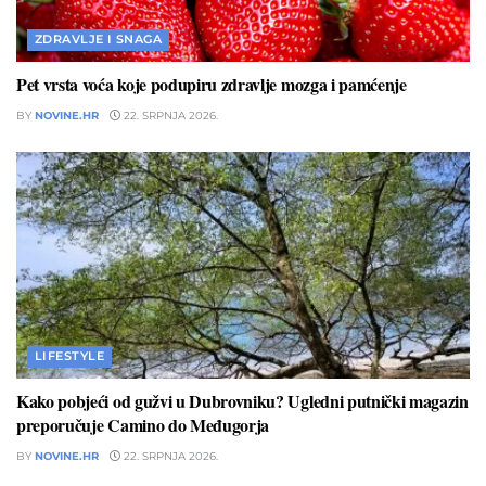
ZDRAVLJE I SNAGA
Pet vrsta voća koje podupiru zdravlje mozga i pamćenje
BY
NOVINE.HR
22. SRPNJA 2026.
LIFESTYLE
Kako pobjeći od gužvi u Dubrovniku? Ugledni putnički magazin
preporučuje Camino do Međugorja
BY
NOVINE.HR
22. SRPNJA 2026.