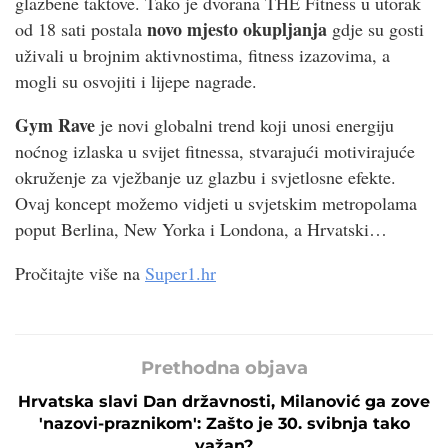
glazbene taktove. Tako je dvorana THE Fitness u utorak
novo mjesto okupljanja
od 18 sati postala
gdje su gosti
uživali u brojnim aktivnostima, fitness izazovima, a
mogli su osvojiti i lijepe nagrade.
Gym Rave
je novi globalni trend koji unosi energiju
noćnog izlaska u svijet fitnessa, stvarajući motivirajuće
okruženje za vježbanje uz glazbu i svjetlosne efekte.
Ovaj koncept možemo vidjeti u svjetskim metropolama
poput Berlina, New Yorka i Londona, a Hrvatski…
Pročitajte više na
Super1.hr
Prethodna objava
Hrvatska slavi Dan državnosti, Milanović ga zove
'nazovi-praznikom': Zašto je 30. svibnja tako
važan?