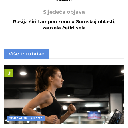
Sljedeća objava
Rusija širi tampon zonu u Sumskoj oblasti,
zauzela četiri sela
Više iz rubrike
ZDRAVLJE I SNAGA