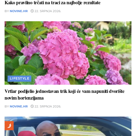
Kako pravilno trčati na traci za najbolje rezultate
BY
NOVINE.HR
22. SRPNJA 2026.
LIFESTYLE
Vrtlar podijelio jednostavan trik koji će vam napuniti dvorište
novim hortenzijama
BY
NOVINE.HR
22. SRPNJA 2026.