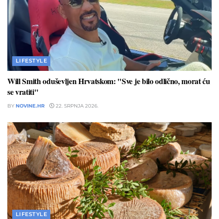
LIFESTYLE
Will Smith oduševljen Hrvatskom: "Sve je bilo odlično, morat ću
se vratiti"
BY
NOVINE.HR
22. SRPNJA 2026.
LIFESTYLE