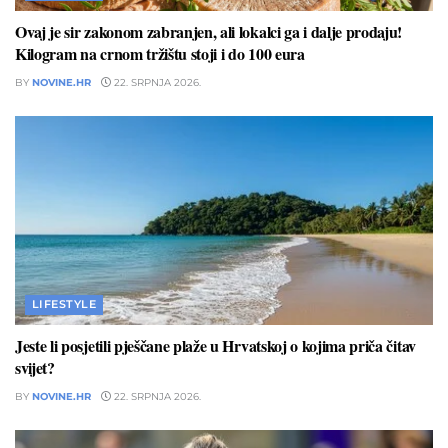
Ovaj je sir zakonom zabranjen, ali lokalci ga i dalje prodaju!
Kilogram na crnom tržištu stoji i do 100 eura
BY
NOVINE.HR
22. SRPNJA 2026.
LIFESTYLE
Jeste li posjetili pješčane plaže u Hrvatskoj o kojima priča čitav
svijet?
BY
NOVINE.HR
22. SRPNJA 2026.