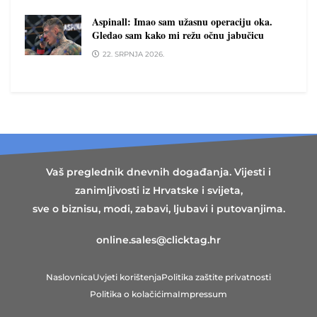
Aspinall: Imao sam užasnu operaciju oka.
Gledao sam kako mi režu očnu jabučicu
22. SRPNJA 2026.
Vaš preglednik dnevnih događanja. Vijesti i
zanimljivosti iz Hrvatske i svijeta,
sve o biznisu, modi, zabavi, ljubavi i putovanjima.
online.sales@clicktag.hr
Naslovnica
Uvjeti korištenja
Politika zaštite privatnosti
Politika o kolačićima
Impressum