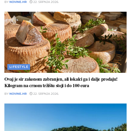
BY
NOVINE.HR
22. SRPNJA 2026.
LIFESTYLE
Ovaj je sir zakonom zabranjen, ali lokalci ga i dalje prodaju!
Kilogram na crnom tržištu stoji i do 100 eura
BY
NOVINE.HR
22. SRPNJA 2026.