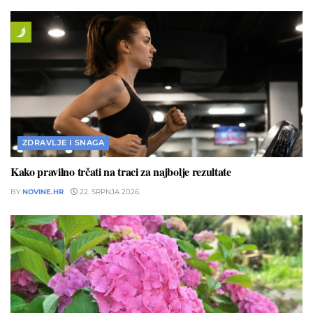
ZDRAVLJE I SNAGA
Kako pravilno trčati na traci za najbolje rezultate
BY
NOVINE.HR
22. SRPNJA 2026.