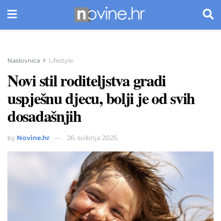
Naslovnica
Lifestyle
Novi stil roditeljstva gradi
uspješnu djecu, bolji je od svih
dosadašnjih
by
Novine.hr
26. svibnja 2025.