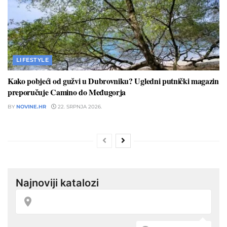
LIFESTYLE
Kako pobjeći od gužvi u Dubrovniku? Ugledni putnički magazin
preporučuje Camino do Međugorja
BY
NOVINE.HR
22. SRPNJA 2026.