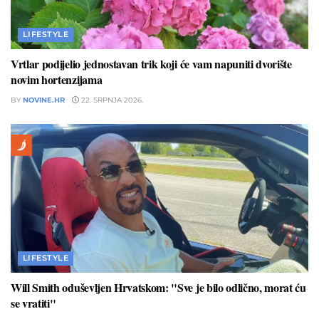
LIFESTYLE
Vrtlar podijelio jednostavan trik koji će vam napuniti dvorište
novim hortenzijama
BY
NOVINE.HR
22. SRPNJA 2026.
LIFESTYLE
Will Smith oduševljen Hrvatskom: "Sve je bilo odlično, morat ću
se vratiti"