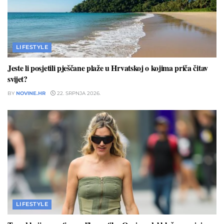
LIFESTYLE
Jeste li posjetili pješčane plaže u Hrvatskoj o kojima priča čitav
svijet?
BY
NOVINE.HR
22. SRPNJA 2026.
LIFESTYLE