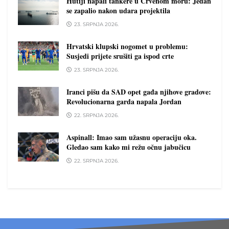
Hutiji napali tankere u Crvenom moru: Jedan
se zapalio nakon udara projektila
23. SRPNJA 2026.
Hrvatski klupski nogomet u problemu:
Susjedi prijete srušiti ga ispod crte
23. SRPNJA 2026.
Iranci pišu da SAD opet gađa njihove gradove:
Revolucionarna garda napala Jordan
22. SRPNJA 2026.
Aspinall: Imao sam užasnu operaciju oka.
Gledao sam kako mi režu očnu jabučicu
22. SRPNJA 2026.