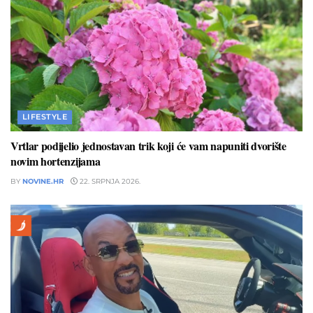
LIFESTYLE
Vrtlar podijelio jednostavan trik koji će vam napuniti dvorište
novim hortenzijama
BY
NOVINE.HR
22. SRPNJA 2026.