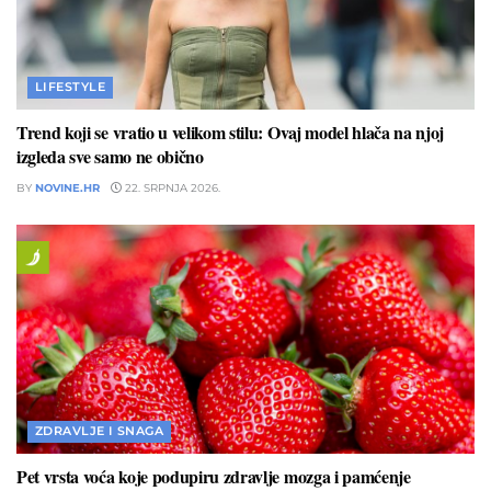
LIFESTYLE
Trend koji se vratio u velikom stilu: Ovaj model hlača na njoj
izgleda sve samo ne obično
BY
NOVINE.HR
22. SRPNJA 2026.
ZDRAVLJE I SNAGA
Pet vrsta voća koje podupiru zdravlje mozga i pamćenje