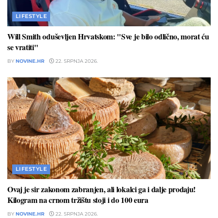
LIFESTYLE
Will Smith oduševljen Hrvatskom: "Sve je bilo odlično, morat ću
se vratiti"
BY
NOVINE.HR
22. SRPNJA 2026.
LIFESTYLE
Ovaj je sir zakonom zabranjen, ali lokalci ga i dalje prodaju!
Kilogram na crnom tržištu stoji i do 100 eura
BY
NOVINE.HR
22. SRPNJA 2026.