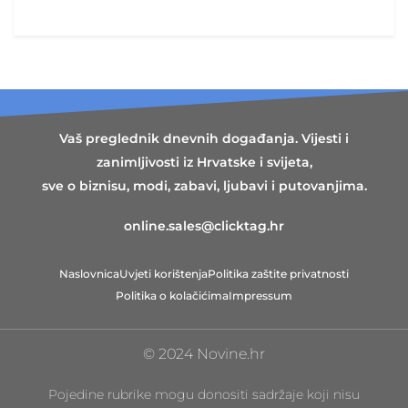
Vaš preglednik dnevnih događanja. Vijesti i
zanimljivosti iz Hrvatske i svijeta,
sve o biznisu, modi, zabavi, ljubavi i putovanjima.
online.sales@clicktag.hr
Naslovnica
Uvjeti korištenja
Politika zaštite privatnosti
Politika o kolačićima
Impressum
© 2024 Novine.hr
Pojedine rubrike mogu donositi sadržaje koji nisu