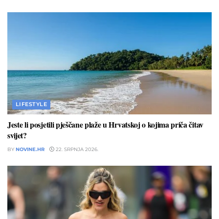
LIFESTYLE
Jeste li posjetili pješčane plaže u Hrvatskoj o kojima priča čitav
svijet?
BY
NOVINE.HR
22. SRPNJA 2026.