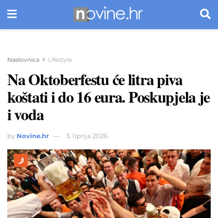
Naslovnica
Lifestyle
Na Oktoberfestu će litra piva
koštati i do 16 eura. Poskupjela je
i voda
by
Novine.hr
3. lipnja 2026.