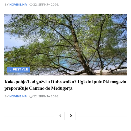
BY
NOVINE.HR
22. SRPNJA 2026.
LIFESTYLE
Kako pobjeći od gužvi u Dubrovniku? Ugledni putnički magazin
preporučuje Camino do Međugorja
BY
NOVINE.HR
22. SRPNJA 2026.