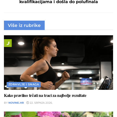
kvalifikacijama i došla do polufinala
Više iz rubrike
ZDRAVLJE I SNAGA
Kako pravilno trčati na traci za najbolje rezultate
BY
NOVINE.HR
22. SRPNJA 2026.