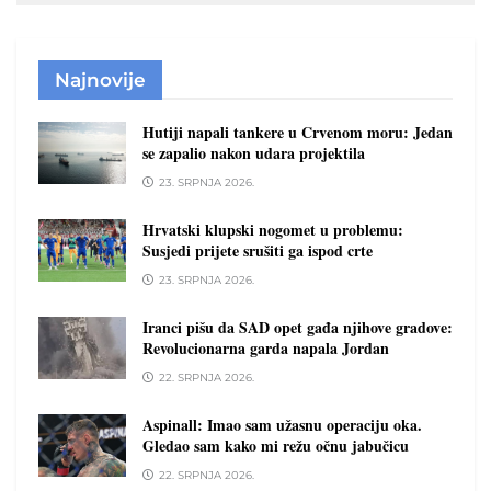
Najnovije
Hutiji napali tankere u Crvenom moru: Jedan
se zapalio nakon udara projektila
23. SRPNJA 2026.
Hrvatski klupski nogomet u problemu:
Susjedi prijete srušiti ga ispod crte
23. SRPNJA 2026.
Iranci pišu da SAD opet gađa njihove gradove:
Revolucionarna garda napala Jordan
22. SRPNJA 2026.
Aspinall: Imao sam užasnu operaciju oka.
Gledao sam kako mi režu očnu jabučicu
22. SRPNJA 2026.