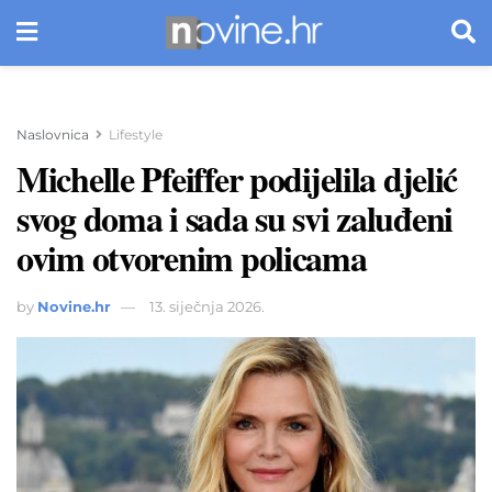
Naslovnica
Lifestyle
Michelle Pfeiffer podijelila djelić
svog doma i sada su svi zaluđeni
ovim otvorenim policama
by
Novine.hr
13. siječnja 2026.