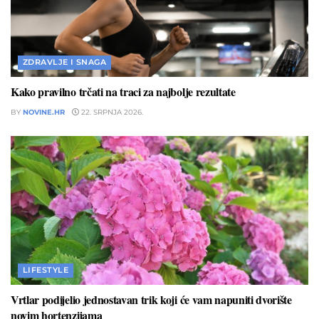
ZDRAVLJE I SNAGA
Kako pravilno trčati na traci za najbolje rezultate
BY
NOVINE.HR
22. SRPNJA 2026.
LIFESTYLE
Vrtlar podijelio jednostavan trik koji će vam napuniti dvorište
novim hortenzijama