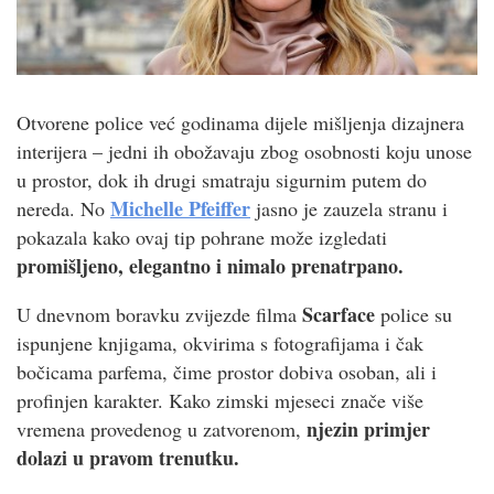
Otvorene police već godinama dijele mišljenja dizajnera
interijera – jedni ih obožavaju zbog osobnosti koju unose
u prostor, dok ih drugi smatraju sigurnim putem do
Michelle Pfeiffer
nereda. No
jasno je zauzela stranu i
pokazala kako ovaj tip pohrane može izgledati
promišljeno, elegantno i nimalo prenatrpano.
Scarface
U dnevnom boravku zvijezde filma
police su
ispunjene knjigama, okvirima s fotografijama i čak
bočicama parfema, čime prostor dobiva osoban, ali i
profinjen karakter. Kako zimski mjeseci znače više
njezin primjer
vremena provedenog u zatvorenom,
dolazi u pravom trenutku.