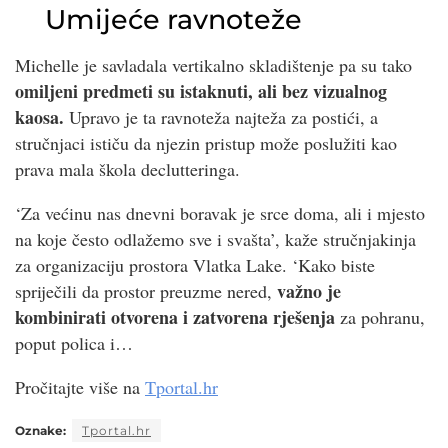
Umijeće ravnoteže
Michelle je savladala vertikalno skladištenje pa su tako
omiljeni predmeti su istaknuti, ali bez vizualnog
kaosa.
Upravo je ta ravnoteža najteža za postići, a
stručnjaci ističu da njezin pristup može poslužiti kao
prava mala škola declutteringa.
‘Za većinu nas dnevni boravak je srce doma, ali i mjesto
na koje često odlažemo sve i svašta’, kaže stručnjakinja
za organizaciju prostora Vlatka Lake. ‘Kako biste
važno je
spriječili da prostor preuzme nered,
kombinirati otvorena i zatvorena rješenja
za pohranu,
poput polica i…
Pročitajte više na
Tportal.hr
Oznake:
Tportal.hr