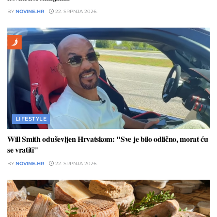
BY
NOVINE.HR
22. SRPNJA 2026.
LIFESTYLE
Will Smith oduševljen Hrvatskom: "Sve je bilo odlično, morat ću
se vratiti"
BY
NOVINE.HR
22. SRPNJA 2026.