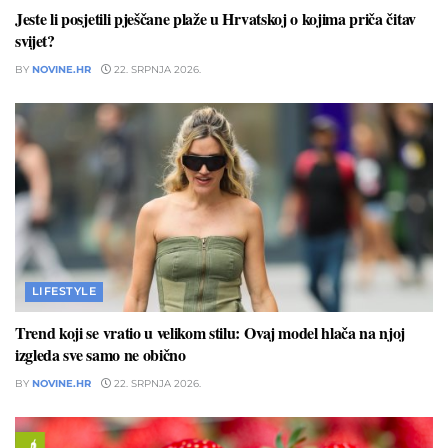
Jeste li posjetili pješčane plaže u Hrvatskoj o kojima priča čitav
svijet?
BY
NOVINE.HR
22. SRPNJA 2026.
LIFESTYLE
Trend koji se vratio u velikom stilu: Ovaj model hlača na njoj
izgleda sve samo ne obično
BY
NOVINE.HR
22. SRPNJA 2026.