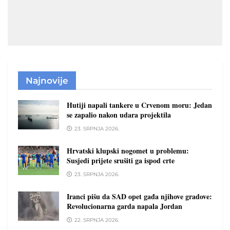
Najnovije
Hutiji napali tankere u Crvenom moru: Jedan
se zapalio nakon udara projektila
23. SRPNJA 2026.
Hrvatski klupski nogomet u problemu:
Susjedi prijete srušiti ga ispod crte
23. SRPNJA 2026.
Iranci pišu da SAD opet gađa njihove gradove:
Revolucionarna garda napala Jordan
22. SRPNJA 2026.