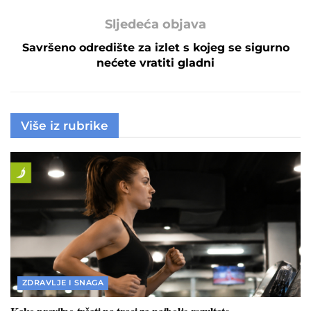
Sljedeća objava
Savršeno odredište za izlet s kojeg se sigurno
nećete vratiti gladni
Više iz rubrike
ZDRAVLJE I SNAGA