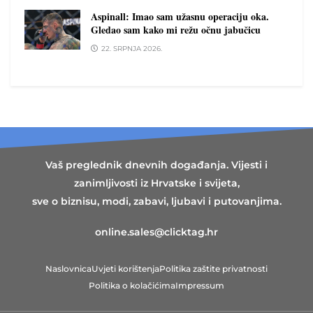
Aspinall: Imao sam užasnu operaciju oka.
Gledao sam kako mi režu očnu jabučicu
22. SRPNJA 2026.
Vaš preglednik dnevnih događanja. Vijesti i
zanimljivosti iz Hrvatske i svijeta,
sve o biznisu, modi, zabavi, ljubavi i putovanjima.
online.sales@clicktag.hr
Naslovnica
Uvjeti korištenja
Politika zaštite privatnosti
Politika o kolačićima
Impressum