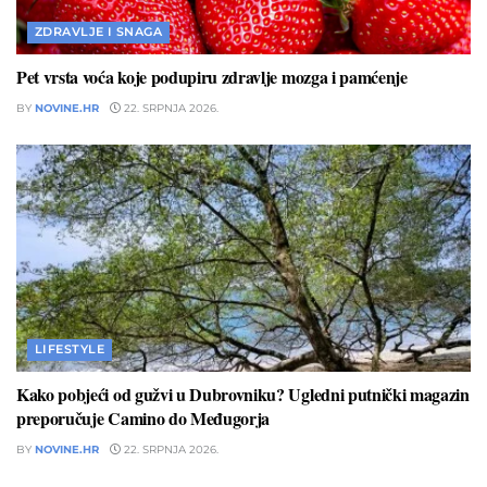
ZDRAVLJE I SNAGA
Pet vrsta voća koje podupiru zdravlje mozga i pamćenje
BY
NOVINE.HR
22. SRPNJA 2026.
LIFESTYLE
Kako pobjeći od gužvi u Dubrovniku? Ugledni putnički magazin
preporučuje Camino do Međugorja
BY
NOVINE.HR
22. SRPNJA 2026.