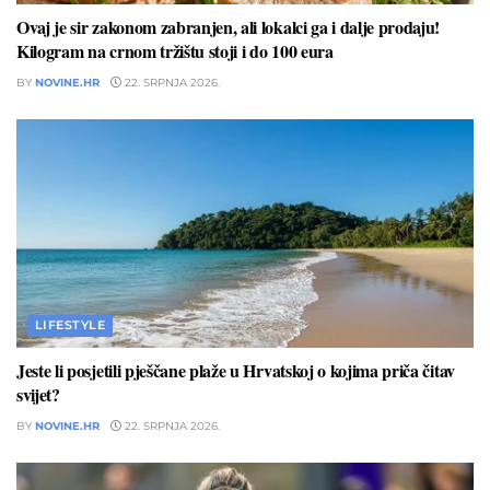
Ovaj je sir zakonom zabranjen, ali lokalci ga i dalje prodaju!
Kilogram na crnom tržištu stoji i do 100 eura
BY
NOVINE.HR
22. SRPNJA 2026.
LIFESTYLE
Jeste li posjetili pješčane plaže u Hrvatskoj o kojima priča čitav
svijet?
BY
NOVINE.HR
22. SRPNJA 2026.