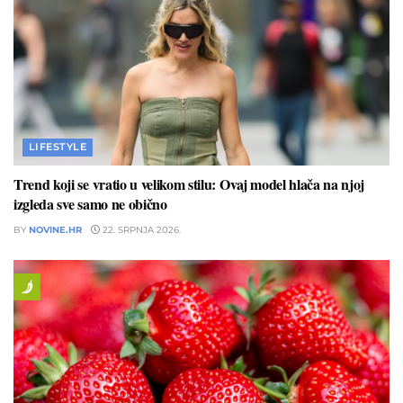
LIFESTYLE
Trend koji se vratio u velikom stilu: Ovaj model hlača na njoj
izgleda sve samo ne obično
BY
NOVINE.HR
22. SRPNJA 2026.