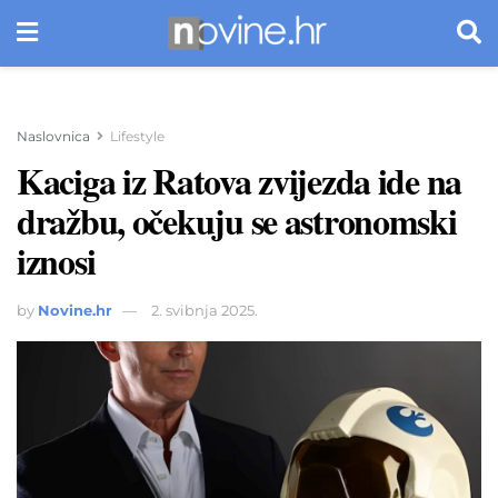
Naslovnica
Lifestyle
Kaciga iz Ratova zvijezda ide na
dražbu, očekuju se astronomski
iznosi
by
Novine.hr
2. svibnja 2025.