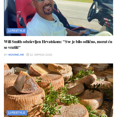
LIFESTYLE
Will Smith oduševljen Hrvatskom: "Sve je bilo odlično, morat ću
se vratiti"
BY
NOVINE.HR
22. SRPNJA 2026.
LIFESTYLE