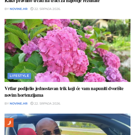
Kako pravilno trčati na traci za najbolje rezultate
BY
NOVINE.HR
22. SRPNJA 2026.
LIFESTYLE
Vrtlar podijelio jednostavan trik koji će vam napuniti dvorište
novim hortenzijama
BY
NOVINE.HR
22. SRPNJA 2026.