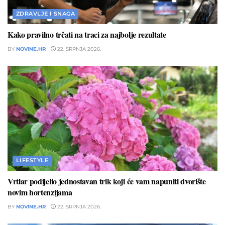
ZDRAVLJE I SNAGA
Kako pravilno trčati na traci za najbolje rezultate
BY
NOVINE.HR
22. SRPNJA 2026.
LIFESTYLE
Vrtlar podijelio jednostavan trik koji će vam napuniti dvorište
novim hortenzijama
BY
NOVINE.HR
22. SRPNJA 2026.