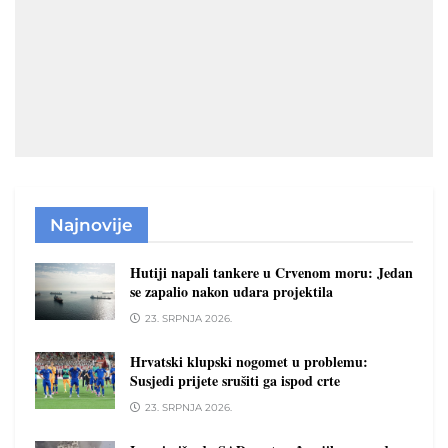
Najnovije
Hutiji napali tankere u Crvenom moru: Jedan
se zapalio nakon udara projektila
23. SRPNJA 2026.
Hrvatski klupski nogomet u problemu:
Susjedi prijete srušiti ga ispod crte
23. SRPNJA 2026.