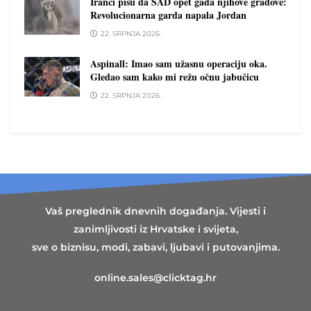
Iranci pišu da SAD opet gađa njihove gradove:
Revolucionarna garda napala Jordan
22. SRPNJA 2026.
Aspinall: Imao sam užasnu operaciju oka.
Gledao sam kako mi režu očnu jabučicu
22. SRPNJA 2026.
Vaš preglednik dnevnih događanja. Vijesti i
zanimljivosti iz Hrvatske i svijeta,
sve o biznisu, modi, zabavi, ljubavi i putovanjima.
online.sales@clicktag.hr