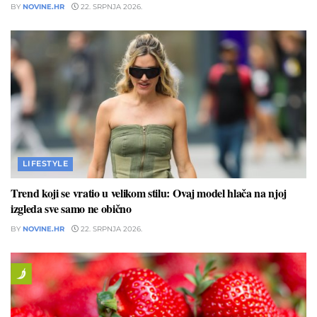
BY
NOVINE.HR
22. SRPNJA 2026.
LIFESTYLE
Trend koji se vratio u velikom stilu: Ovaj model hlača na njoj
izgleda sve samo ne obično
BY
NOVINE.HR
22. SRPNJA 2026.