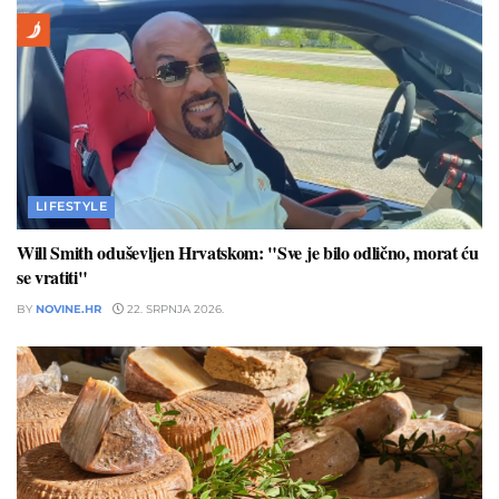
LIFESTYLE
Will Smith oduševljen Hrvatskom: "Sve je bilo odlično, morat ću
se vratiti"
BY
NOVINE.HR
22. SRPNJA 2026.