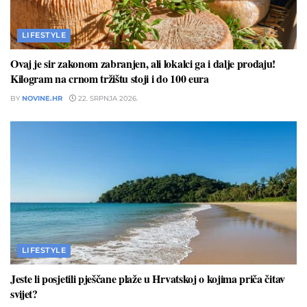
LIFESTYLE
Ovaj je sir zakonom zabranjen, ali lokalci ga i dalje prodaju!
Kilogram na crnom tržištu stoji i do 100 eura
BY
NOVINE.HR
22. SRPNJA 2026.
LIFESTYLE
Jeste li posjetili pješčane plaže u Hrvatskoj o kojima priča čitav
svijet?