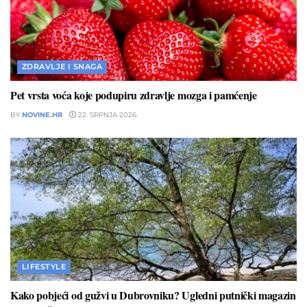
ZDRAVLJE I SNAGA
Pet vrsta voća koje podupiru zdravlje mozga i pamćenje
BY
NOVINE.HR
22. SRPNJA 2026.
LIFESTYLE
Kako pobjeći od gužvi u Dubrovniku? Ugledni putnički magazin