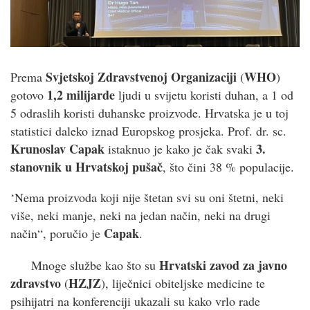
Svjetskoj Zdravstvenoj Organizaciji
WHO
Prema
(
)
1,2 milijarde
gotovo
ljudi u svijetu koristi duhan, a 1 od
5 odraslih koristi duhanske proizvode. Hrvatska je u toj
statistici daleko iznad Europskog prosjeka. Prof. dr. sc.
Krunoslav Capak
3.
istaknuo je kako je čak svaki
stanovnik u Hrvatskoj pušač
, što čini 38 % populacije.
‘Nema proizvoda koji nije štetan svi su oni štetni, neki
više, neki manje, neki na jedan način, neki na drugi
Capak
način“, poručio je
.
Hrvatski zavod za javno
Mnoge službe kao što su
zdravstvo
HZJZ
(
), liječnici obiteljske medicine te
psihijatri na konferenciji ukazali su kako vrlo rade