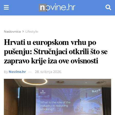
Naslovnica
Lifestyle
Hrvati u europskom vrhu po
pušenju: Stručnjaci otkrili što se
zapravo krije iza ove ovisnosti
by
Novine.hr
28. svibnja 2026.