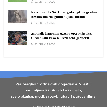
23. SRPNJA 2026.
Iranci pišu da SAD opet gađa njihove gradove:
Revolucionarna garda napala Jordan
22. SRPNJA 2026.
Aspinall: Imao sam užasnu operaciju oka.
Gledao sam kako mi režu očnu jabučicu
22. SRPNJA 2026.
Vaš preglednik dnevnih događanja. Vijesti i
zanimljivosti iz Hrvatske i svijeta,
sve o biznisu, modi, zabavi, ljubavi i putovanjima.
online.sales@clicktag.hr