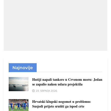
Najnovije
Hutiji napali tankere u Crvenom moru: Jedan
se zapalio nakon udara projektila
23. SRPNJA 2026.
Hrvatski klupski nogomet u problemu:
Susjedi prijete srušiti ga ispod crte