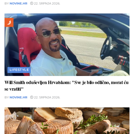
BY
NOVINE.HR
22. SRPNJA 2026.
LIFESTYLE
Will Smith oduševljen Hrvatskom: "Sve je bilo odlično, morat ću
se vratiti"
BY
NOVINE.HR
22. SRPNJA 2026.