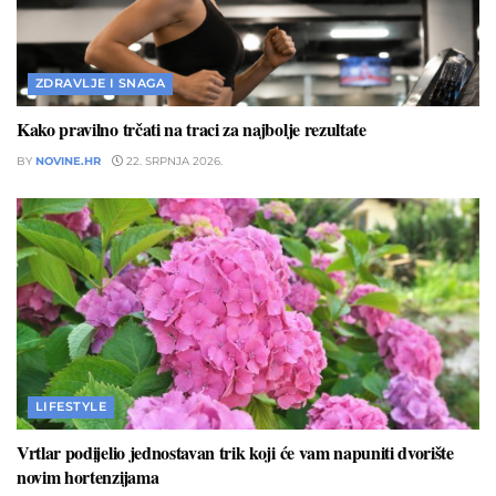
ZDRAVLJE I SNAGA
Kako pravilno trčati na traci za najbolje rezultate
BY
NOVINE.HR
22. SRPNJA 2026.
LIFESTYLE
Vrtlar podijelio jednostavan trik koji će vam napuniti dvorište
novim hortenzijama