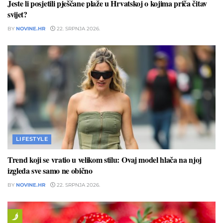
Jeste li posjetili pješčane plaže u Hrvatskoj o kojima priča čitav
svijet?
BY
NOVINE.HR
22. SRPNJA 2026.
LIFESTYLE
Trend koji se vratio u velikom stilu: Ovaj model hlača na njoj
izgleda sve samo ne obično
BY
NOVINE.HR
22. SRPNJA 2026.