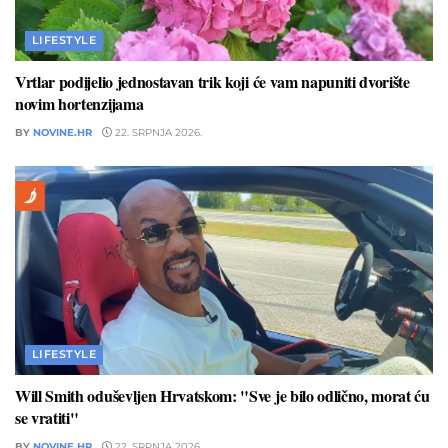
LIFESTYLE
Vrtlar podijelio jednostavan trik koji će vam napuniti dvorište
novim hortenzijama
BY
NOVINE.HR
22. SRPNJA 2026.
LIFESTYLE
Will Smith oduševljen Hrvatskom: "Sve je bilo odlično, morat ću
se vratiti"
BY
NOVINE.HR
22. SRPNJA 2026.