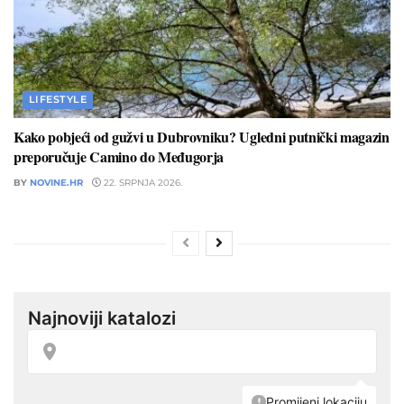
LIFESTYLE
Kako pobjeći od gužvi u Dubrovniku? Ugledni putnički magazin
preporučuje Camino do Međugorja
BY
NOVINE.HR
22. SRPNJA 2026.