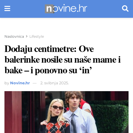
Naslovnica
Lifestyle
Dodaju centimetre: Ove
balerinke nosile su naše mame i
bake – i ponovno su ‘in’
by
Novine.hr
2. svibnja 2025.