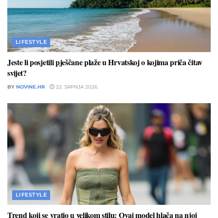
LIFESTYLE
Jeste li posjetili pješčane plaže u Hrvatskoj o kojima priča čitav
svijet?
BY
NOVINE.HR
22. SRPNJA 2026.
LIFESTYLE
Trend koji se vratio u velikom stilu: Ovaj model hlača na njoj