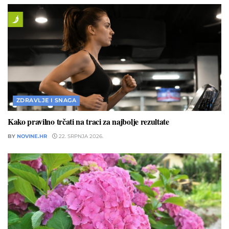
ZDRAVLJE I SNAGA
Kako pravilno trčati na traci za najbolje rezultate
BY
NOVINE.HR
22. SRPNJA 2026.