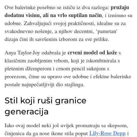
pružaju
Ove balerinke posebno se ističu iz dva razloga:
dodatnu visinu, ali na vrlo suptilan način
, i iznimno su
udobne. Zahvaljujući svojoj praktičnosti, idealne su za
svakodnevno nošenje, a njihov decentni, ‘pametan’
dizajn čini ih savršenim izborom za sve prilike.
crveni model od kože
Anya Taylor-Joy odabrala je
s
klasičnim zaobljenim vrhom, koji je iskombinirala s
pletenim džemperom i crnom pencil suknjom s
prorezom, čime su upravo ove udobne i efektne balerinke
postale najupečatljiviji dio stajlinga.
Stil koji ruši granice
generacija
Iako ovaj model neki još uvijek promatraju sa skepsom,
Lily-Rose Depp
činjenica da ga nose ikone stila poput
i