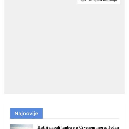
Najnovije
Hutiji napali tankere u Crvenom moru: Jedan