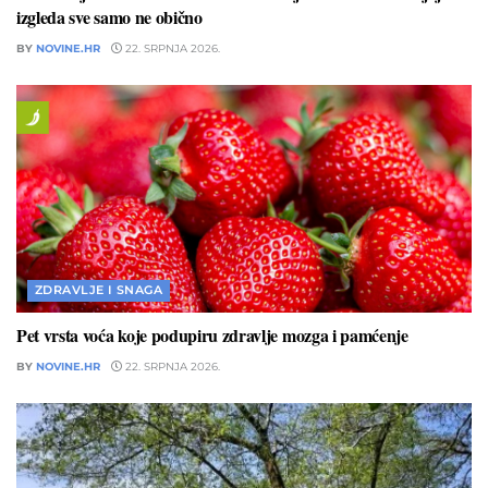
izgleda sve samo ne obično
BY
NOVINE.HR
22. SRPNJA 2026.
ZDRAVLJE I SNAGA
Pet vrsta voća koje podupiru zdravlje mozga i pamćenje
BY
NOVINE.HR
22. SRPNJA 2026.