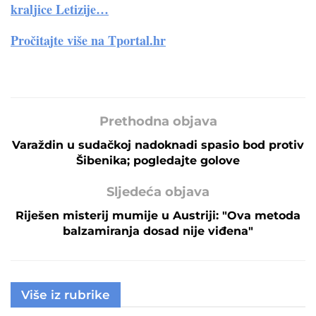
kraljice Letizije…
Pročitajte više na
Tportal.hr
Prethodna objava
Varaždin u sudačkoj nadoknadi spasio bod protiv
Šibenika; pogledajte golove
Sljedeća objava
Riješen misterij mumije u Austriji: "Ova metoda
balzamiranja dosad nije viđena"
Više iz rubrike