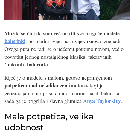
Možda se čini da smo već otkrili sve moguće modele
balerinki
, no modni svijet nas uvijek iznova iznenadi.
Ovoga puta ne radi se o nečemu potpuno novom, već o
povratku jednog nostalgičnog klasika: takozvanih
‘bakinih’ balerinki.
Riječ je o modelu s malom, gotovo neprimjetnom
potpeticom od nekoliko centimetara,
koji je
generacijama bio prisutan u ormarima naših baka – a
Anya Taylor-Joy.
sada ga je prigrlila i slavna glumica
Mala potpetica, velika
udobnost