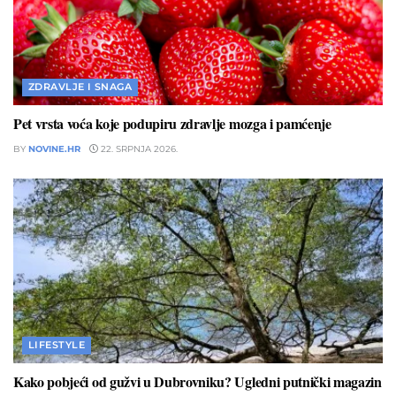
ZDRAVLJE I SNAGA
Pet vrsta voća koje podupiru zdravlje mozga i pamćenje
BY
NOVINE.HR
22. SRPNJA 2026.
LIFESTYLE
Kako pobjeći od gužvi u Dubrovniku? Ugledni putnički magazin