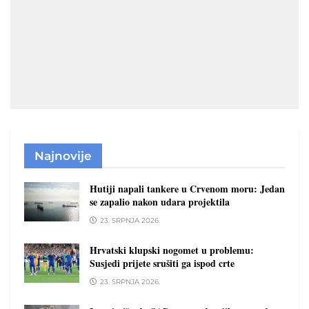
Najnovije
Hutiji napali tankere u Crvenom moru: Jedan
se zapalio nakon udara projektila
23. SRPNJA 2026.
Hrvatski klupski nogomet u problemu:
Susjedi prijete srušiti ga ispod crte
23. SRPNJA 2026.