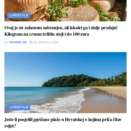
LIFESTYLE
Ovaj je sir zakonom zabranjen, ali lokalci ga i dalje prodaju!
Kilogram na crnom tržištu stoji i do 100 eura
BY
NOVINE.HR
22. SRPNJA 2026.
LIFESTYLE
Jeste li posjetili pješčane plaže u Hrvatskoj o kojima priča čitav
svijet?