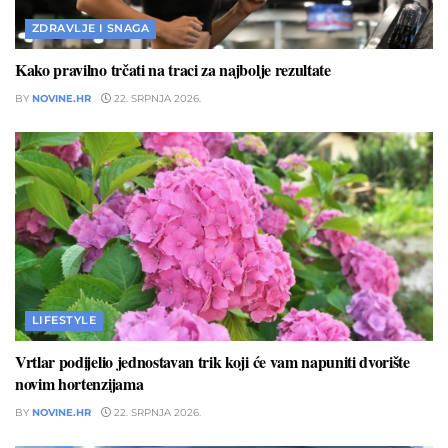
ZDRAVLJE I SNAGA
Kako pravilno trčati na traci za najbolje rezultate
BY
NOVINE.HR
22. SRPNJA 2026.
LIFESTYLE
Vrtlar podijelio jednostavan trik koji će vam napuniti dvorište
novim hortenzijama
BY
NOVINE.HR
22. SRPNJA 2026.