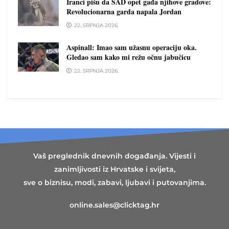
Iranci pišu da SAD opet gađa njihove gradove:
Revolucionarna garda napala Jordan
22. SRPNJA 2026.
Aspinall: Imao sam užasnu operaciju oka.
Gledao sam kako mi režu očnu jabučicu
22. SRPNJA 2026.
Vaš preglednik dnevnih događanja. Vijesti i
zanimljivosti iz Hrvatske i svijeta,
sve o biznisu, modi, zabavi, ljubavi i putovanjima.
online.sales@clicktag.hr