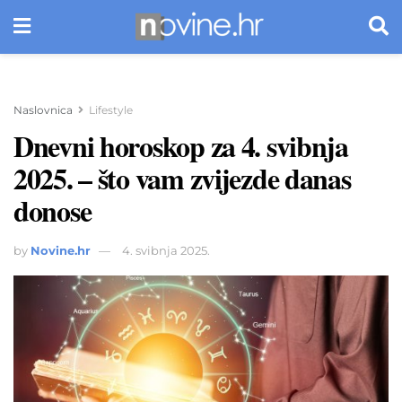
Naslovnica
Lifestyle
Dnevni horoskop za 4. svibnja
2025. – što vam zvijezde danas
donose
by
Novine.hr
4. svibnja 2025.