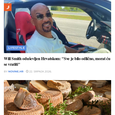
LIFESTYLE
Will Smith oduševljen Hrvatskom: "Sve je bilo odlično, morat ću
se vratiti"
BY
NOVINE.HR
22. SRPNJA 2026.