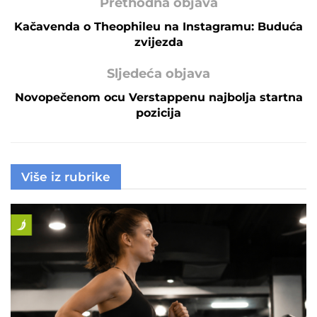
Prethodna objava
Kačavenda o Theophileu na Instagramu: Buduća
zvijezda
Sljedeća objava
Novopečenom ocu Verstappenu najbolja startna
pozicija
Više iz rubrike