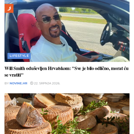
LIFESTYLE
Will Smith oduševljen Hrvatskom: "Sve je bilo odlično, morat ću
se vratiti"
BY
NOVINE.HR
22. SRPNJA 2026.