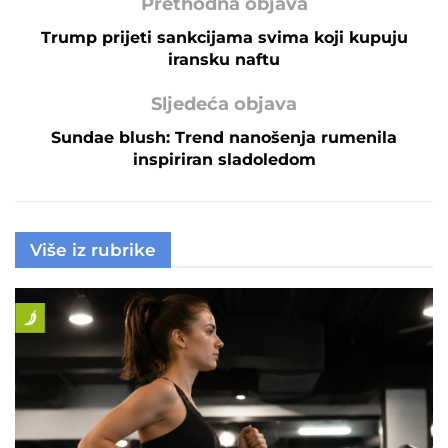
Prethodna objava
Trump prijeti sankcijama svima koji kupuju
iransku naftu
Sljedeća objava
Sundae blush: Trend nanošenja rumenila
inspiriran sladoledom
Više iz rubrike