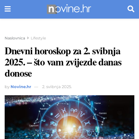
Naslovnica
Lifestyle
Dnevni horoskop za 2. svibnja
2025. – što vam zvijezde danas
donose
by
Novine.hr
2. svibnja 2025.