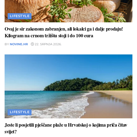
LIFESTYLE
Ovaj je sir zakonom zabranjen, ali lokalci ga i dalje prodaju!
Kilogram na crnom tržištu stoji i do 100 eura
BY
NOVINE.HR
22. SRPNJA 2026.
LIFESTYLE
Jeste li posjetili pješčane plaže u Hrvatskoj o kojima priča čitav
svijet?