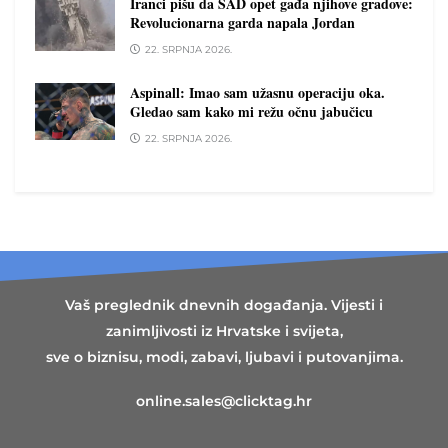
Iranci pišu da SAD opet gađa njihove gradove:
Revolucionarna garda napala Jordan
22. SRPNJA 2026.
Aspinall: Imao sam užasnu operaciju oka.
Gledao sam kako mi režu očnu jabučicu
22. SRPNJA 2026.
Vaš preglednik dnevnih događanja. Vijesti i
zanimljivosti iz Hrvatske i svijeta,
sve o biznisu, modi, zabavi, ljubavi i putovanjima.
online.sales@clicktag.hr