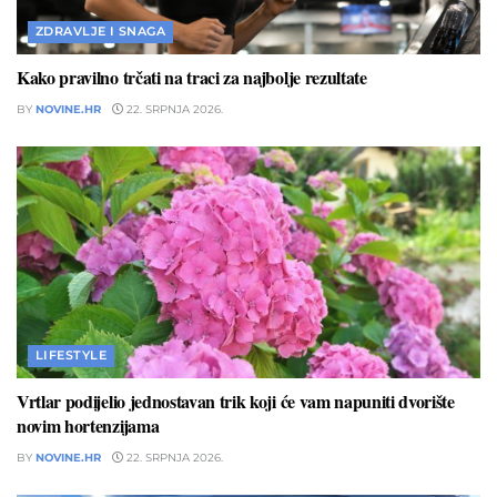
ZDRAVLJE I SNAGA
Kako pravilno trčati na traci za najbolje rezultate
BY
NOVINE.HR
22. SRPNJA 2026.
LIFESTYLE
Vrtlar podijelio jednostavan trik koji će vam napuniti dvorište
novim hortenzijama
BY
NOVINE.HR
22. SRPNJA 2026.