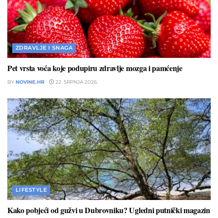
ZDRAVLJE I SNAGA
Pet vrsta voća koje podupiru zdravlje mozga i pamćenje
BY
NOVINE.HR
22. SRPNJA 2026.
LIFESTYLE
Kako pobjeći od gužvi u Dubrovniku? Ugledni putnički magazin