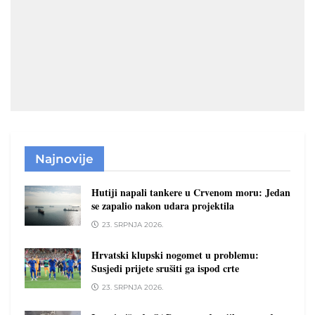
Najnovije
Hutiji napali tankere u Crvenom moru: Jedan
se zapalio nakon udara projektila
23. SRPNJA 2026.
Hrvatski klupski nogomet u problemu:
Susjedi prijete srušiti ga ispod crte
23. SRPNJA 2026.