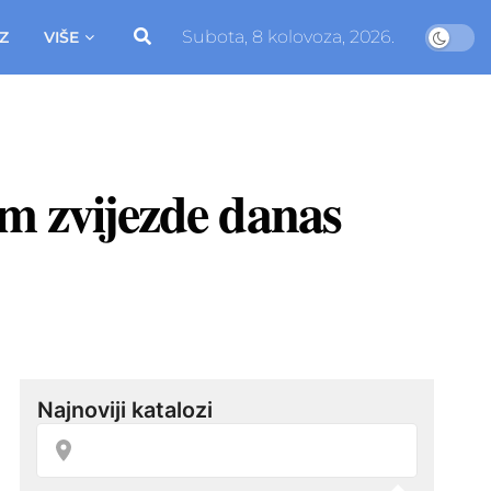
Subota, 8 kolovoza, 2026.
Z
VIŠE
am zvijezde danas