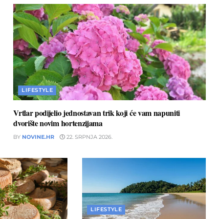
LIFESTYLE
Vrtlar podijelio jednostavan trik koji će vam napuniti
dvorište novim hortenzijama
BY
NOVINE.HR
22. SRPNJA 2026.
LIFESTYLE