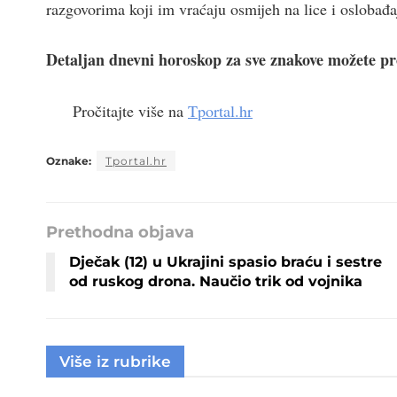
razgovorima koji im vraćaju osmijeh na lice i oslobađaj
Detaljan dnevni horoskop za sve znakove možete pr
Pročitajte više na
Tportal.hr
Oznake:
Tportal.hr
Prethodna objava
Dječak (12) u Ukrajini spasio braću i sestre
od ruskog drona. Naučio trik od vojnika
Više iz rubrike