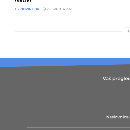
BY
NOVINE.HR
22. SRPNJA 2026.
Vaš pregled
Naslovnica