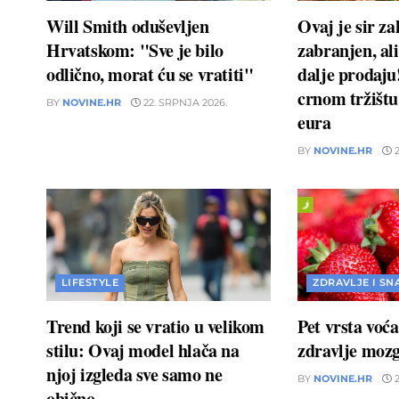
Will Smith oduševljen
Ovaj je sir z
Hrvatskom: "Sve je bilo
zabranjen, ali
odlično, morat ću se vratiti"
dalje prodaj
crnom tržištu 
BY
NOVINE.HR
22. SRPNJA 2026.
eura
BY
NOVINE.HR
2
LIFESTYLE
ZDRAVLJE I SN
Trend koji se vratio u velikom
Pet vrsta voć
stilu: Ovaj model hlača na
zdravlje moz
njoj izgleda sve samo ne
BY
NOVINE.HR
2
obično