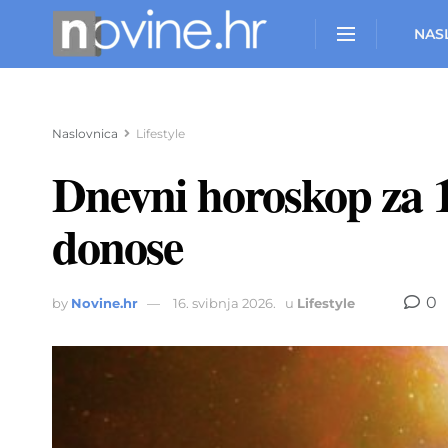
NAS
Naslovnica
Lifestyle
Dnevni horoskop za 1
donose
0
by
Novine.hr
16. svibnja 2026.
u
Lifestyle