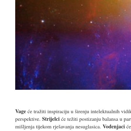
Vage
će tražiti inspiraciju u širenju intelektualnih vi
Strijelci
perspektive.
će težiti postizanju balansa u pa
Vodenjaci
mišljenja tijekom rješavanja nesuglasica.
će