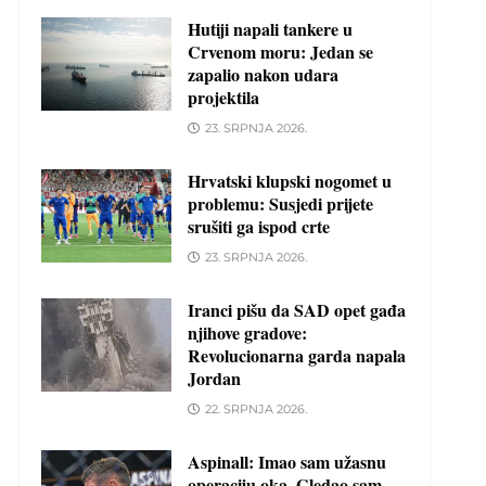
Hutiji napali tankere u
Crvenom moru: Jedan se
zapalio nakon udara
projektila
23. SRPNJA 2026.
Hrvatski klupski nogomet u
problemu: Susjedi prijete
srušiti ga ispod crte
23. SRPNJA 2026.
Iranci pišu da SAD opet gađa
njihove gradove:
Revolucionarna garda napala
Jordan
22. SRPNJA 2026.
Aspinall: Imao sam užasnu
operaciju oka. Gledao sam