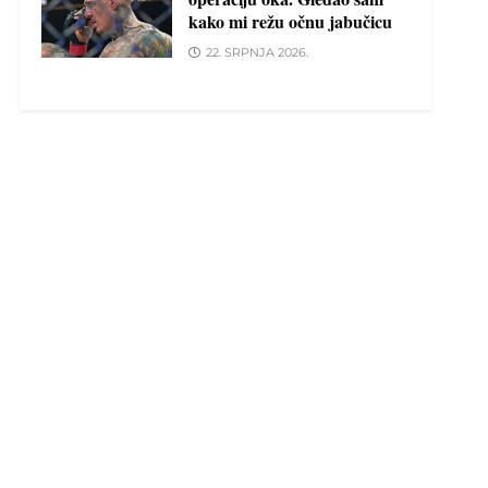
kako mi režu očnu jabučicu
22. SRPNJA 2026.