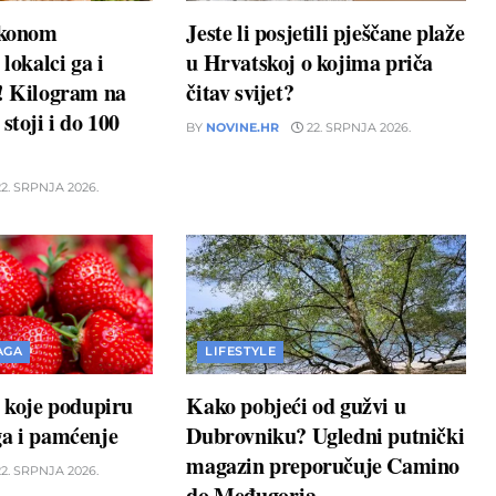
akonom
Jeste li posjetili pješčane plaže
 lokalci ga i
u Hrvatskoj o kojima priča
u! Kilogram na
čitav svijet?
stoji i do 100
BY
NOVINE.HR
22. SRPNJA 2026.
2. SRPNJA 2026.
AGA
LIFESTYLE
a koje podupiru
Kako pobjeći od gužvi u
ga i pamćenje
Dubrovniku? Ugledni putnički
magazin preporučuje Camino
2. SRPNJA 2026.
do Međugorja