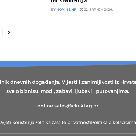
BY
NOVINE.HR
22. SRPNJA 2026.
nik dnevnih događanja. Vijesti i zanimljivosti iz Hrvatsk
sve o biznisu, modi, zabavi, ljubavi i putovanjima.
online.sales@clicktag.hr
Uvjeti korištenja
Politika zaštite privatnosti
Politika o kolačićima