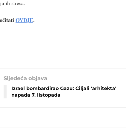
u ih stresa.
očitati
OVDJE
.
Sljedeća objava
Izrael bombardirao Gazu: Ciljali 'arhitekta'
napada 7. listopada