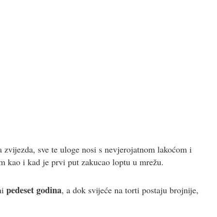
 zvijezda, sve te uloge nosi s nevjerojatnom lakoćom i
em kao i kad je prvi put zakucao loptu u mrežu.
pedeset godina
ni
, a dok svijeće na torti postaju brojnije,