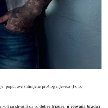
e, poput ove snimljene prošlog mjeseca
(Foto:
dobre frizure, njegovana brada i
koji su shvatili da su