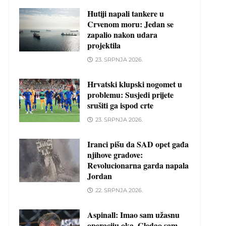
Hutiji napali tankere u
Crvenom moru: Jedan se
zapalio nakon udara
projektila
23. SRPNJA 2026.
Hrvatski klupski nogomet u
problemu: Susjedi prijete
srušiti ga ispod crte
23. SRPNJA 2026.
Iranci pišu da SAD opet gađa
njihove gradove:
Revolucionarna garda napala
Jordan
22. SRPNJA 2026.
Aspinall: Imao sam užasnu
operaciju oka. Gledao sam