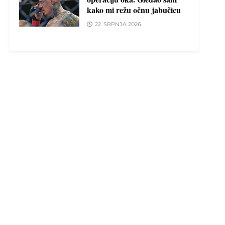
kako mi režu očnu jabučicu
22. SRPNJA 2026.