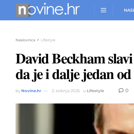
NAS
Naslovnica
Lifestyle
David Beckham slavi 
da je i dalje jedan od
0
by
Novine.hr
2. svibnja 2025.
u
Lifestyle