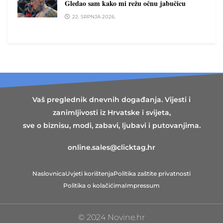
Gledao sam kako mi režu očnu jabučicu
22. SRPNJA 2026.
Vaš preglednik dnevnih događanja. Vijesti i
zanimljivosti iz Hrvatske i svijeta,
sve o biznisu, modi, zabavi, ljubavi i putovanjima.
online.sales@clicktag.hr
Naslovnica
Uvjeti korištenja
Politika zaštite privatnosti
Politika o kolačićima
Impressum
© 2024 Novine.hr