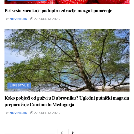
Pet vrsta voća koje podupiru zdravlje mozga i pamćenje
BY
NOVINE.HR
22. SRPNJA 2026.
LIFESTYLE
Kako pobjeći od gužvi u Dubrovniku? Ugledni putnički magazin
preporučuje Camino do Međugorja
BY
NOVINE.HR
22. SRPNJA 2026.