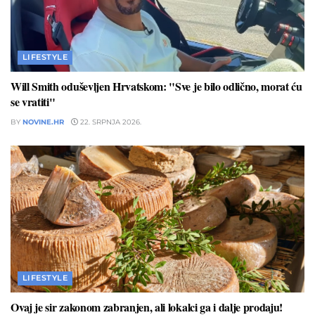
LIFESTYLE
Will Smith oduševljen Hrvatskom: "Sve je bilo odlično, morat ću
se vratiti"
BY
NOVINE.HR
22. SRPNJA 2026.
LIFESTYLE
Ovaj je sir zakonom zabranjen, ali lokalci ga i dalje prodaju!