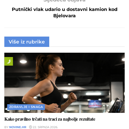
Putnički vlak udario u dostavni kamion kod
Bjelovara
Više iz rubrike
ZDRAVLJE I SNAGA
Kako pravilno trčati na traci za najbolje rezultate
BY
NOVINE.HR
22. SRPNJA 2026.