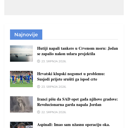
Najnovije
Hutiji napali tankere u Crvenom moru: Jedan
se zapalio nakon udara projektila
23. SRPNJA 2026.
Hrvatski klupski nogomet u problemu:
Susjedi prijete srušiti ga ispod crte
23. SRPNJA 2026.
Iranci pišu da SAD opet gađa njihove gradove:
Revolucionarna garda napala Jordan
22. SRPNJA 2026.
Aspinall: Imao sam užasnu operaciju oka.