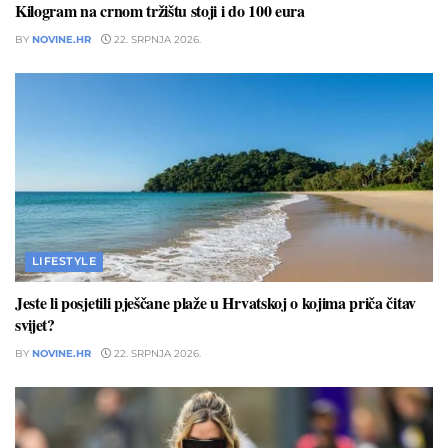
Kilogram na crnom tržištu stoji i do 100 eura
BY
NOVINE.HR
22. SRPNJA 2026.
LIFESTYLE
Jeste li posjetili pješčane plaže u Hrvatskoj o kojima priča čitav
svijet?
BY
NOVINE.HR
22. SRPNJA 2026.