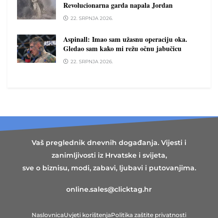
Revolucionarna garda napala Jordan
22. SRPNJA 2026.
Aspinall: Imao sam užasnu operaciju oka.
Gledao sam kako mi režu očnu jabučicu
22. SRPNJA 2026.
Vaš preglednik dnevnih događanja. Vijesti i
zanimljivosti iz Hrvatske i svijeta,
sve o biznisu, modi, zabavi, ljubavi i putovanjima.
online.sales@clicktag.hr
Naslovnica
Uvjeti korištenja
Politika zaštite privatnosti