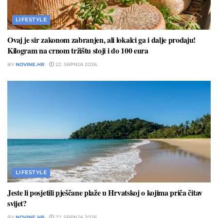
LIFESTYLE
Ovaj je sir zakonom zabranjen, ali lokalci ga i dalje prodaju!
Kilogram na crnom tržištu stoji i do 100 eura
BY
NOVINE.HR
22. SRPNJA 2026.
LIFESTYLE
Jeste li posjetili pješčane plaže u Hrvatskoj o kojima priča čitav
svijet?
BY
NOVINE.HR
22. SRPNJA 2026.