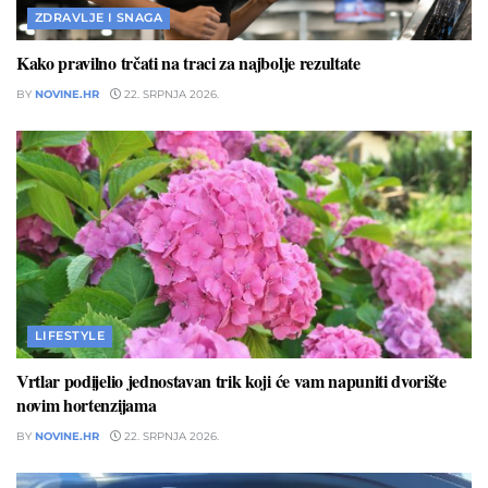
ZDRAVLJE I SNAGA
Kako pravilno trčati na traci za najbolje rezultate
BY
NOVINE.HR
22. SRPNJA 2026.
LIFESTYLE
Vrtlar podijelio jednostavan trik koji će vam napuniti dvorište
novim hortenzijama
BY
NOVINE.HR
22. SRPNJA 2026.