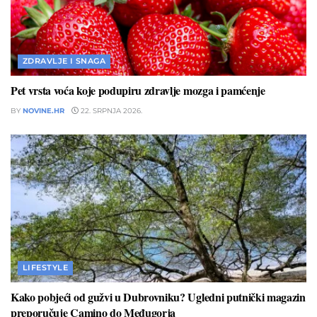
ZDRAVLJE I SNAGA
Pet vrsta voća koje podupiru zdravlje mozga i pamćenje
BY
NOVINE.HR
22. SRPNJA 2026.
LIFESTYLE
Kako pobjeći od gužvi u Dubrovniku? Ugledni putnički magazin
preporučuje Camino do Međugorja