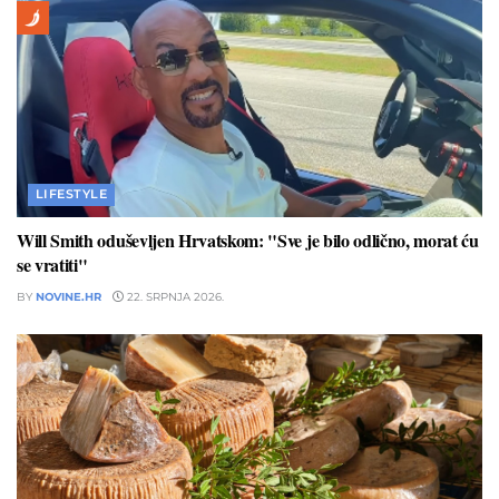
LIFESTYLE
Will Smith oduševljen Hrvatskom: "Sve je bilo odlično, morat ću
se vratiti"
BY
NOVINE.HR
22. SRPNJA 2026.