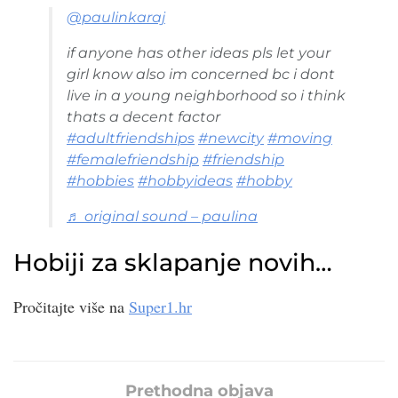
@paulinkaraj
if anyone has other ideas pls let your
girl know also im concerned bc i dont
live in a young neighborhood so i think
thats a decent factor
#adultfriendships
#newcity
#moving
#femalefriendship
#friendship
#hobbies
#hobbyideas
#hobby
♬ original sound – paulina
Hobiji za sklapanje novih…
Pročitajte više na
Super1.hr
Prethodna objava