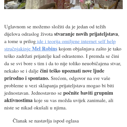
Uglavnom se možemo složiti da je jedan od težih
stvaranje novih prijateljstava
dijelova odraslog života
,
a tome u prilog
ide i teorija omiljene internet self help
Mel Robins
stručnjakinje
kojom objašnjava zašto je tako
teško zadržati prijatelje kad odrastemo. I premda se čini
da se svi bore s tim i da to nije toliko neuobičajena stvar,
čini teško upoznati nove ljude
nekako se i dalje
prirodno i spontano.
Srećom, odgovor na sve vaše
probleme u vezi sklapanja prijateljstava mogao bi biti
počnite baviti grupnim
jednostavan. Jednostavno se
aktivnostima
koje su vas možda uvijek zanimale, ali
niste se nikad okušali u njima.
Članak se nastavlja ispod oglasa