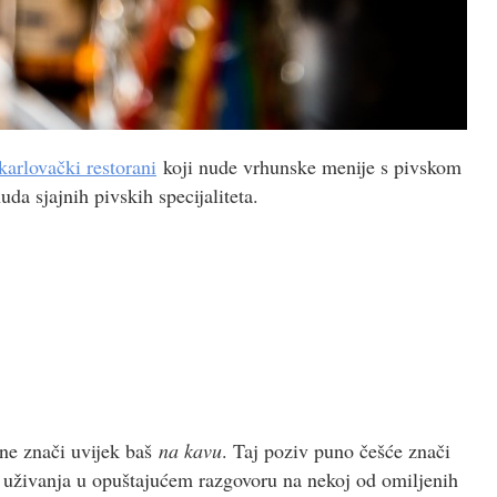
karlovački restorani
koji nude vrhunske menije s pivskom
uda sjajnih pivskih specijaliteta.
ne znači uvijek baš
na kavu
. Taj poziv puno češće znači
 uživanja u opuštajućem razgovoru na nekoj od omiljenih