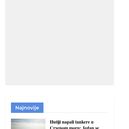
Najnovije
Hutiji napali tankere u
Crvenom moru: Jedan se