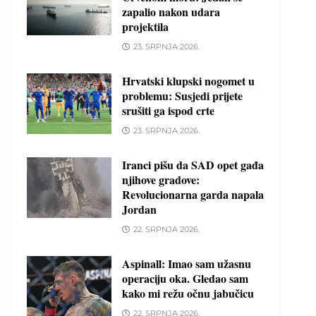
zapalio nakon udara
projektila
23. SRPNJA 2026.
Hrvatski klupski nogomet u
problemu: Susjedi prijete
srušiti ga ispod crte
23. SRPNJA 2026.
Iranci pišu da SAD opet gađa
njihove gradove:
Revolucionarna garda napala
Jordan
22. SRPNJA 2026.
Aspinall: Imao sam užasnu
operaciju oka. Gledao sam
kako mi režu očnu jabučicu
22. SRPNJA 2026.