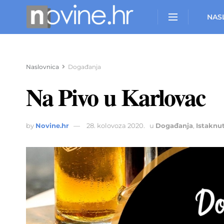
NAS
Naslovnica
Događanja
Na Pivo u Karlovac
by
Novine.hr
28. kolovoza 2020.
u
Događanja
,
Istaknu