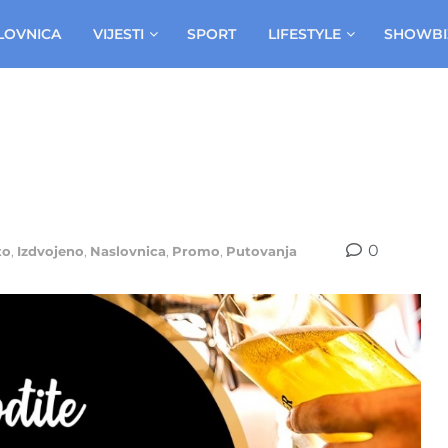
LOVNICA
VIJESTI
SPORT
LIFESTYLE
SHOWBI
0
to
,
Izdvojeno
,
Naslovnica
,
Promo
,
Putovanja