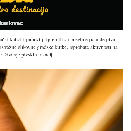
ački kafići i pubovi pripremili su posebne ponude piva,
ražite slikovite gradske kutke, isprobate aktivnosti na
raživanje pivskih lokacija.